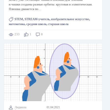
и чашки созданы разные орбиты: круговая и эллиптическая.
Плюшка движется по…
STEM
,
STREAM-учитель
,
изобразительное искусство
,
математика
,
средняя школа
,
старшая школа
233
1
8
Людмила
01.04.2021