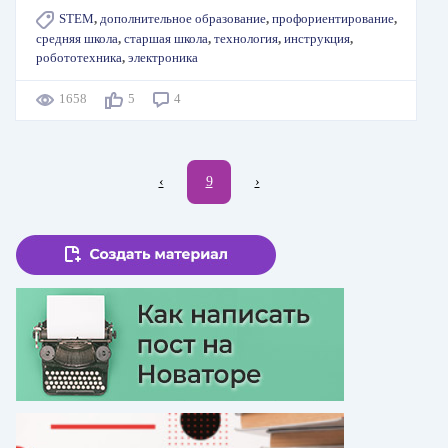
STEM
,
дополнительное образование
,
профориентирование
,
средняя школа
,
старшая школа
,
технология
,
инструкция
,
робототехника
,
электроника
1658
5
4
Нумерация
←
‹
Текущая
9
Следующая
›
страниц
страница
страница