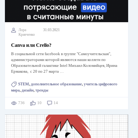
Лора
31.03.2021
Кравченко
Canva или Crello?
В социальной сети facebook в группе "Самоучительская",
администраторами которой являются наши коллеги по
Образовательной галактике Intel Михаил Коломийцев, Ирина
Ермакова, с 20 по 27 марта …
STEM
,
дополнительное образование
,
учитель цифрового
мира
,
дизайн
,
тренды
736
10
14