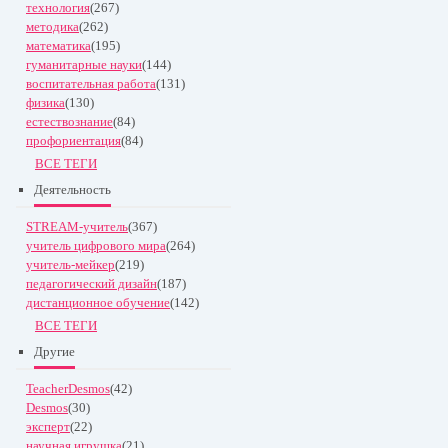
технология
(267)
методика
(262)
математика
(195)
гуманитарные науки
(144)
воспитательная работа
(131)
физика
(130)
естествознание
(84)
профориентация
(84)
ВСЕ ТЕГИ
Деятельность
STREAM-учитель
(367)
учитель цифрового мира
(264)
учитель-мейкер
(219)
педагогический дизайн
(187)
дистанционное обучение
(142)
ВСЕ ТЕГИ
Другие
TeacherDesmos
(42)
Desmos
(30)
эксперт
(22)
научная игрушка
(21)