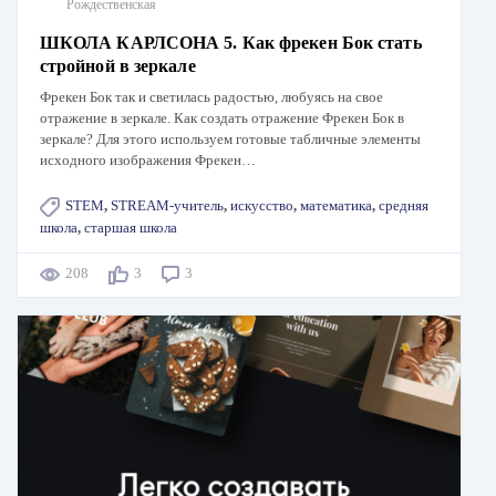
Рождественская
ШКОЛА КАРЛСОНА 5. Как фрекен Бок стать
стройной в зеркале
Фрекен Бок так и светилась радостью, любуясь на свое
отражение в зеркале. Как создать отражение Фрекен Бок в
зеркале? Для этого используем готовые табличные элементы
исходного изображения Фрекен…
STEM
,
STREAM-учитель
,
искусство
,
математика
,
средняя
школа
,
старшая школа
208
3
3