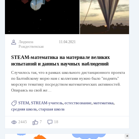
Людмила
11.04.2021
Рождественская
STEAM-математика на материале великих
испытаний и данных научных наблюдений
Случилось так, что в рамках школьного дистанционного проекта
по Балтийскому морю нам с коллегами нужно было "поднять"
морскую тематику посредством математических активностей.
Опираясь на свой же…
STEM
,
STREAM-учитель
,
естествознание
,
математика
,
средняя школа
,
старшая школа
2445
7
18