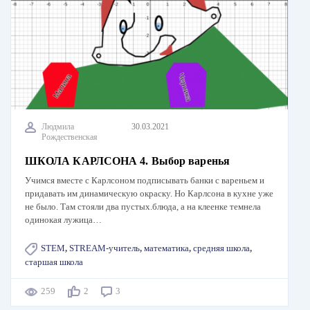
Людмила
30.03.2021
Рождественская
ШКОЛА КАРЛСОНА 4. Выбор варенья
Учимся вместе с Карлсоном подписывать банки с вареньем и
придавать им динамическую окраску. Но Карлсона в кухне уже
не было. Там стояли два пустых.блюда, а на клеенке темнела
одинокая лужица…
STEM
,
STREAM-учитель
,
математика
,
средняя школа
,
старшая школа
259
2
3