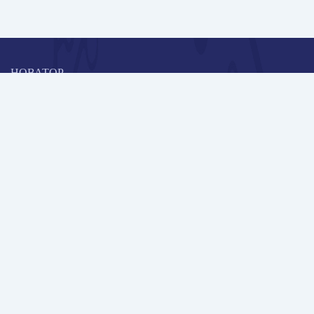
НОВАТОР
Коллективная блогоплатформа и площадка для профессионального
роста, обмена инновационными идеями и решениями, передачи
опыта и экспертной деятельности работников образования в
области современных стандартов и технологий.
Редакционная политика
Навигация
Новые пользователи
Публикации
Школа автора
Архив Галактики
Дискуссии
Участники
Партнерам
Контакты