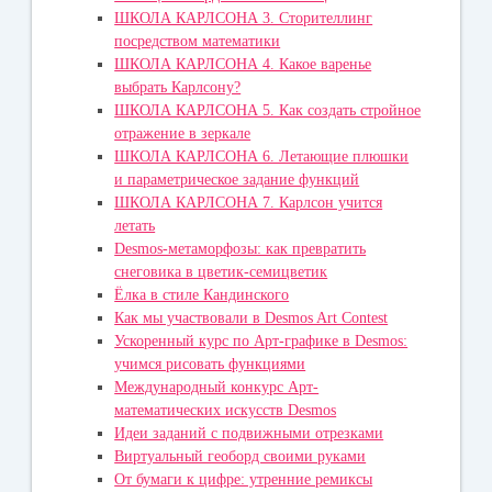
ШКОЛА КАРЛСОНА 3. Сторителлинг
посредством математики
ШКОЛА КАРЛСОНА 4. Какое варенье
выбрать Карлсону?
ШКОЛА КАРЛСОНА 5. Как создать стройное
отражение в зеркале
ШКОЛА КАРЛСОНА 6. Летающие плюшки
и параметрическое задание функций
ШКОЛА КАРЛСОНА 7. Карлсон учится
летать
Desmos-метаморфозы: как превратить
снеговика в цветик-семицветик
Ёлка в стиле Кандинского
Как мы участвовали в Desmos Art Contest
Ускоренный курс по Арт-графике в Desmos:
учимся рисовать функциями
Международный конкурс Арт-
математических искусств Desmos
Идеи заданий с подвижными отрезками
Виртуальный геоборд своими руками
От бумаги к цифре: утренние ремиксы