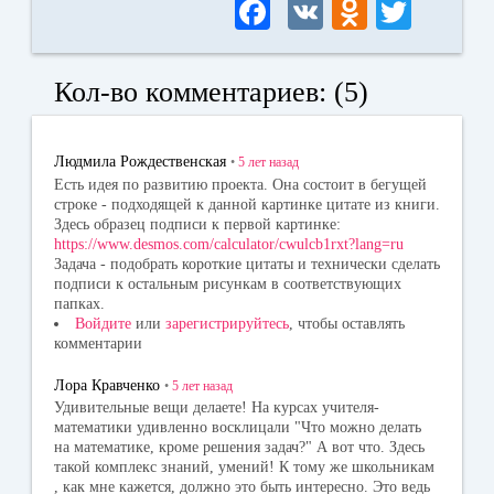
Fa
V
O
T
ce
K
dn
wi
bo
ok
tte
Кол-во комментариев: (5)
ok
la
r
ss
Людмила Рождественская
•
5 лет
назад
ni
Есть идея по развитию проекта. Она состоит в бегущей
строке - подходящей к данной картинке цитате из книги.
ki
Здесь образец подписи к первой картинке:
https://www.desmos.com/calculator/cwulcb1rxt?lang=ru
Задача - подобрать короткие цитаты и технически сделать
подписи к остальным рисункам в соответствующих
папках.
Войдите
или
зарегистрируйтесь
, чтобы оставлять
комментарии
Лора Кравченко
•
5 лет
назад
Удивительные вещи делаете! На курсах учителя-
математики удивленно восклицали "Что можно делать
на математике, кроме решения задач?" А вот что. Здесь
такой комплекс знаний, умений! К тому же школьникам
, как мне кажется, должно это быть интересно. Это ведь