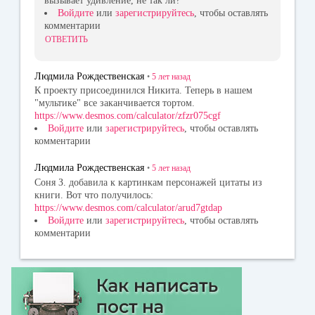
вызывает удивление, не так ли?
Войдите
или
зарегистрируйтесь
, чтобы оставлять
комментарии
ОТВЕТИТЬ
Людмила Рождественская
•
5 лет
назад
К проекту присоединился Никита. Теперь в нашем
"мультике" все заканчивается тортом.
https://www.desmos.com/calculator/zfzr075cgf
Войдите
или
зарегистрируйтесь
, чтобы оставлять
комментарии
Людмила Рождественская
•
5 лет
назад
Соня З. добавила к картинкам персонажей цитаты из
книги. Вот что получилось:
https://www.desmos.com/calculator/arud7gtdap
Войдите
или
зарегистрируйтесь
, чтобы оставлять
комментарии