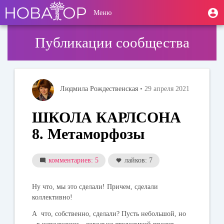
Перейти
User
М
Меню
к
Toggle
п
account
основному
navigation
содержанию
menu
Публикации сообщества
Людмила Рождественская
• 29 апреля 2021
ШКОЛА КАРЛСОНА
8. Метаморфозы
комментариев: 5
лайков: 7
Ну что, мы это сделали! Причем, сделали
коллективно!
A что, собственно, сделали? Пусть небольшой, но