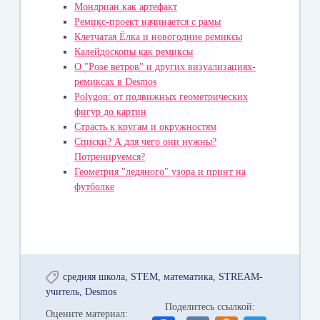
Мондриан как артефакт
Ремикс-проект начинается с рамы
Клетчатая Ёлка и новогодние ремиксы
Калейдоскопы как ремиксы
О "Розе ветров" и других визуализациях-
ремиксах в Desmos
Polygon: от подвижных геометрических
фигур до картин
Страсть к кругам и окружностям
Списки? А для чего они нужны?
Потренируемся?
Геометрия "ледяного" узора и принт на
футболке
средняя школа
STEM
математика
STREAM-
учитель
Desmos
Поделитесь ссылкой:
Оцените материал: