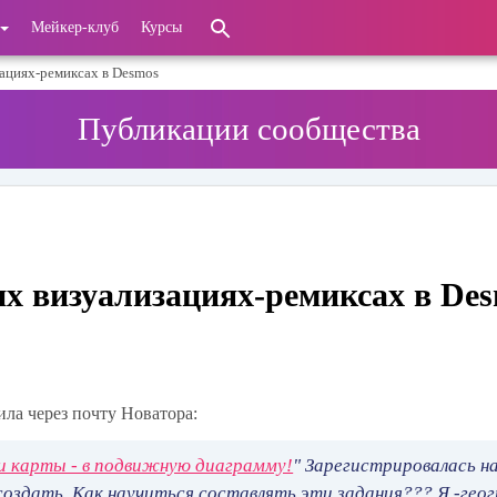
Мейкер-клуб
Курсы
зациях-ремиксах в Desmos
Публикации сообщества
их визуализациях-ремиксах в De
ила через почту Новатора:
и карты - в подвижную диаграмму!
" Зарегистрировалась н
а создать. Как научиться составлять эти задания??? Я -гео