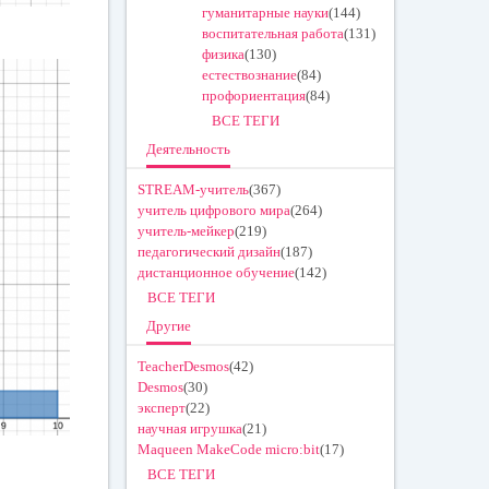
гуманитарные науки
(144)
воспитательная работа
(131)
физика
(130)
естествознание
(84)
профориентация
(84)
ВСЕ ТЕГИ
Деятельность
STREAM-учитель
(367)
учитель цифрового мира
(264)
учитель-мейкер
(219)
педагогический дизайн
(187)
дистанционное обучение
(142)
ВСЕ ТЕГИ
Другие
TeacherDesmos
(42)
Desmos
(30)
эксперт
(22)
научная игрушка
(21)
Maqueen MakeCode micro:bit
(17)
ВСЕ ТЕГИ