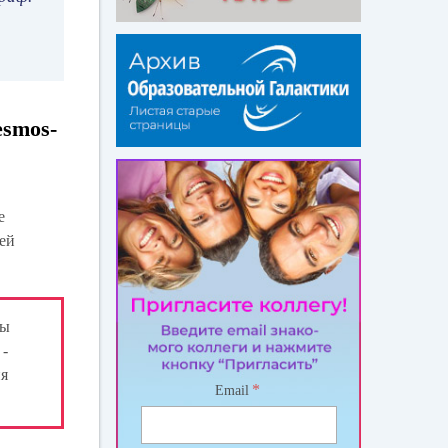
esmos-
е
лей
ры
 -
ия
*
Email