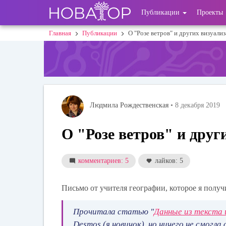
Перейти
User
Публикации
Проекты
к
основному
account
Главная
Публикации
О "Розе ветров" и других визуали
Строка
содержанию
menu
навигации
Людмила Рождественская
• 8 декабря 2019
О "Розе ветров" и друг
комментариев: 5
лайков: 5
Письмо от учителя географии, которое я получ
Прочитала статью "
Данные из текста 
Desmos (я новичок), но ничего не смогл