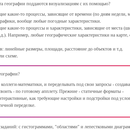
ета географии поддаются визуализациям с их помощью?
е какие-то процессы, зависящие от времени (по дням недели, 
 графики, вообще любые погодные характеристики.
е какие-то процессы и характеристики, зависящие от места (ш
д.). Например, любые географические характеристики на карте, 
: линейные размеры, площади, расстояние до объектов и т.д.
ли схеме.
географии?
 коллеги-математики, и переделывать под свои запросы - создава
воить - по готовому апплету. Прежние - статичные форматы -
нтерактивные, как требующие настройки и подстройки под усло
тичной переделке.
в заданий: с гистограммами, "областями" и лепестковыми диагра