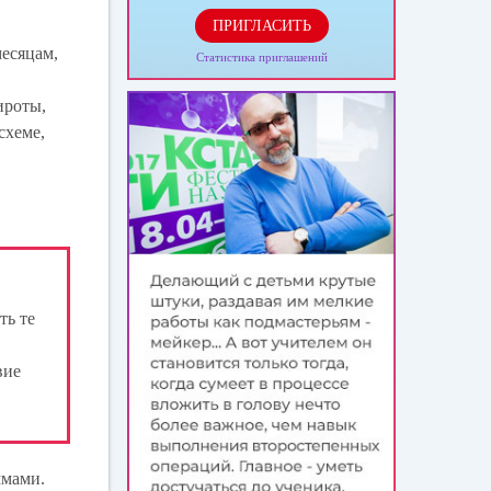
ПРИГЛАСИТЬ
месяцам,
Статистика приглашений
ироты,
схеме,
ть те
вие
ммами.