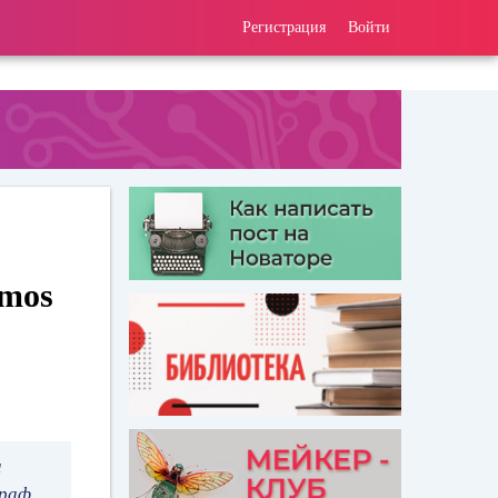
Регистрация
Войти
smos
а
граф.