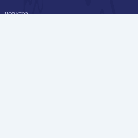
НОВАТОР
Коллективная блогоплатформа и площадка для профессионального
роста, обмена инновационными идеями и решениями, передачи
опыта и экспертной деятельности работников образования в
области современных стандартов и технологий.
Редакционная политика
Навигация
Новые пользователи
Публикации
Школа автора
Архив Галактики
Дискуссии
Участники
Партнерам
Контакты
Всего пользователей: