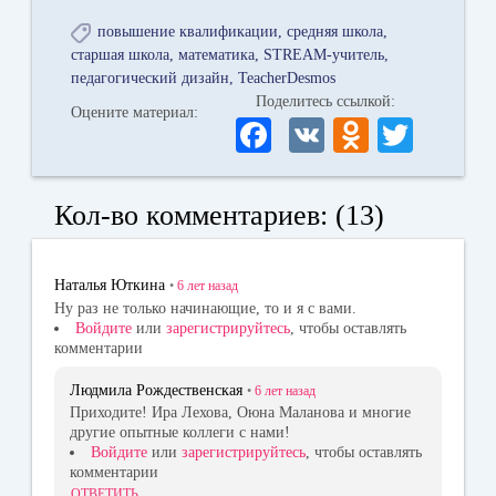
повышение квалификации
средняя школа
старшая школа
математика
STREAM-учитель
педагогический дизайн
TeacherDesmos
Поделитесь ссылкой:
Оцените материал:
Fa
V
O
T
ce
K
dn
wi
bo
ok
tte
Кол-во комментариев: (13)
ok
la
r
ss
Наталья Юткина
•
6 лет
назад
ni
Ну раз не только начинающие, то и я с вами.
Войдите
или
зарегистрируйтесь
, чтобы оставлять
ki
комментарии
Людмила Рождественская
•
6 лет
назад
Приходите! Ира Лехова, Оюна Маланова и многие
другие опытные коллеги с нами!
Войдите
или
зарегистрируйтесь
, чтобы оставлять
комментарии
ОТВЕТИТЬ