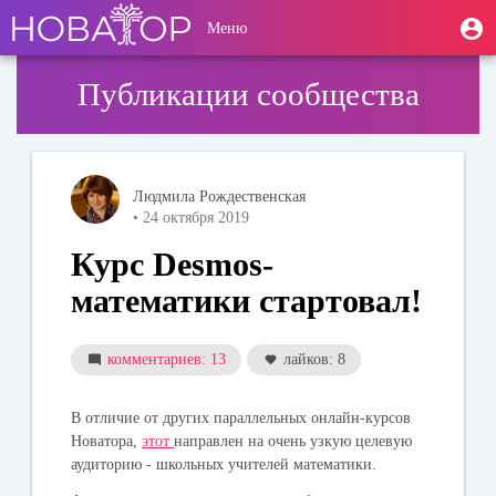
Перейти
User
М
Меню
к
Toggle
п
account
основному
navigation
содержанию
menu
Публикации сообщества
Людмила Рождественская
• 24 октября 2019
Курс Desmos-
математики стартовал!
комментариев: 13
лайков: 8
В отличие от других параллельных онлайн-курсов
Новатора,
этот
направлен на очень узкую целевую
аудиторию - школьных учителей математики.