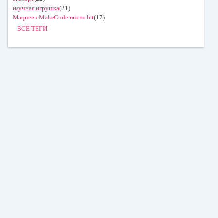
научная игрушка
(21)
Maqueen MakeCode micro:bit
(17)
ВСЕ ТЕГИ