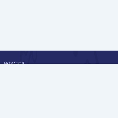
НОВАТОР
Коллективная блогоплатформа и площадка для профессионального
роста, обмена инновационными идеями и решениями, передачи
опыта и экспертной деятельности работников образования в
области современных стандартов и технологий.
Редакционная политика
Навигация
Новые пользователи
Публикации
Школа автора