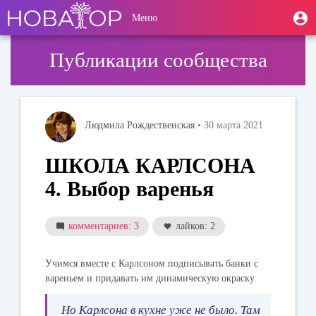
Перейти
User
М
Меню
к
Toggle
п
account
основному
navigation
содержанию
menu
Публикации сообщества
Людмила Рождественская
• 30 марта 2021
ШКОЛА КАРЛСОНА
4. Выбор варенья
комментариев: 3
лайков: 2
Учимся вместе с Карлсоном подписывать банки с
вареньем и придавать им динамическую окраску.
Но Карлсона в кухне уже не было. Там