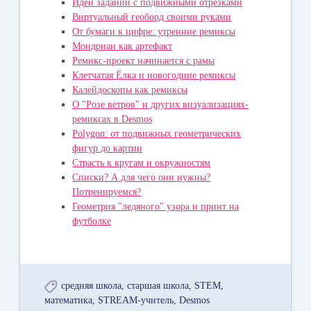
Идеи заданий с подвижными отрезками
Виртуальный геоборд своими руками
От бумаги к цифре: утренние ремиксы
Мондриан как артефакт
Ремикс-проект начинается с рамы
Клетчатая Ёлка и новогодние ремиксы
Калейдоскопы как ремиксы
О "Розе ветров" и других визуализациях-
ремиксах в Desmos
Polygon: от подвижных геометрических
фигур до картин
Страсть к кругам и окружностям
Списки? А для чего они нужны?
Потренируемся?
Геометрия "ледяного" узора и принт на
футболке
средняя школа
старшая школа
STEM
математика
STREAM-учитель
Desmos