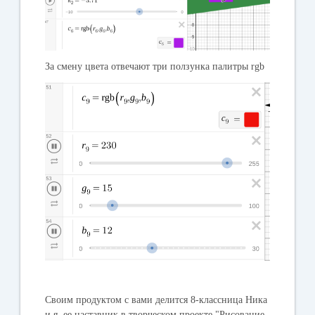
За смену цвета отвечают три ползунка палитры rgb
Своим продуктом c вами делится 8-классница Ника
и я, ее наставник в творческом проекте "Рисование