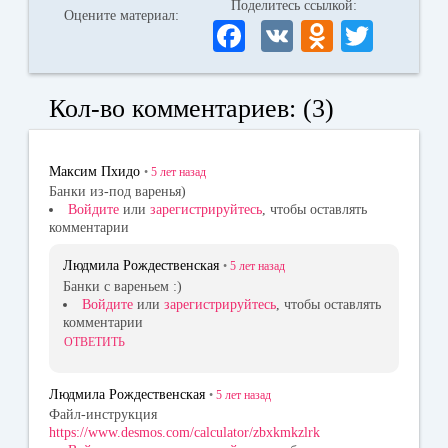
Поделитесь ссылкой:
Оцените материал:
Fa
V
O
T
ce
K
dn
wi
bo
ok
tte
Кол-во комментариев: (3)
ok
la
r
ss
Максим Пхидо
•
5 лет
назад
ni
Банки из-под варенья)
Войдите
или
зарегистрируйтесь
, чтобы оставлять
ki
комментарии
Людмила Рождественская
•
5 лет
назад
Банки с вареньем :)
Войдите
или
зарегистрируйтесь
, чтобы оставлять
комментарии
ОТВЕТИТЬ
Людмила Рождественская
•
5 лет
назад
Файл-инструкция
https://www.desmos.com/calculator/zbxkmkzlrk