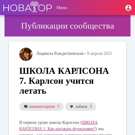
Перейти
User
М
Меню
к
Toggle
п
account
основному
navigation
содержанию
menu
Публикации сообщества
Людмила Рождественская
• 9 апреля 2021
ШКОЛА КАРЛСОНА
7. Карлсон учится
летать
комментариев: 5
лайков: 3
В первом уроке школы Карлсона (
ШКОЛА
КАРЛСОНА 1. Как рисовать функциями?
) мы