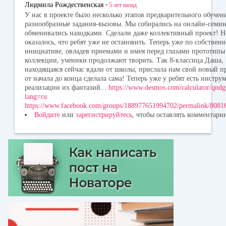
Людмила Рождественская
•
5 лет
назад
У нас в проекте было несколько этапов предварительного обучен
разнообразные задания-вызовы. Мы собирались на онлайн-семин
обменивались находками. Сделали даже коллективный проект! Н
оказалось, что ребят уже не остановить. Теперь уже по собствен
инициативе, овладев приемами и имея перед глазами прототипы
коллекции, ученики продолжают творить. Так 8-классица Даша,
находящаяся сейчас вдали от школы, прислала нам свой новый пр
от начала до конца сделала сама! Теперь уже у ребят есть инстру
реализации их фантазий...
https://www.desmos.com/calculator/qnd
lang=ru
https://www.facebook.com/groups/188977651994702/permalink/80
Войдите
или
зарегистрируйтесь
, чтобы оставлять комментари