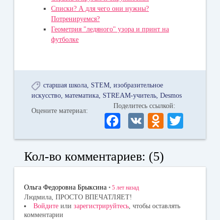
Списки? А для чего они нужны?
Потренируемся?
Геометрия "ледяного" узора и принт на
футболке
старшая школа
STEM
изобразительное
искусство
математика
STREAM-учитель
Desmos
Поделитесь ссылкой:
Оцените материал:
Fa
V
O
T
ce
K
dn
wi
bo
ok
tte
Кол-во комментариев: (5)
ok
la
r
ss
Ольга Федоровна Брыксина
•
5 лет
назад
ni
Людмила, ПРОСТО ВПЕЧАТЛЯЕТ!
Войдите
или
зарегистрируйтесь
, чтобы оставлять
ki
комментарии