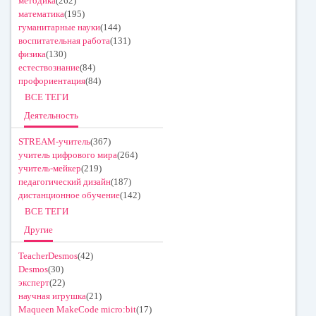
методика
(262)
математика
(195)
гуманитарные науки
(144)
воспитательная работа
(131)
физика
(130)
естествознание
(84)
профориентация
(84)
ВСЕ ТЕГИ
Деятельность
STREAM-учитель
(367)
учитель цифрового мира
(264)
учитель-мейкер
(219)
педагогический дизайн
(187)
дистанционное обучение
(142)
ВСЕ ТЕГИ
Другие
TeacherDesmos
(42)
Desmos
(30)
эксперт
(22)
научная игрушка
(21)
Maqueen MakeCode micro:bit
(17)