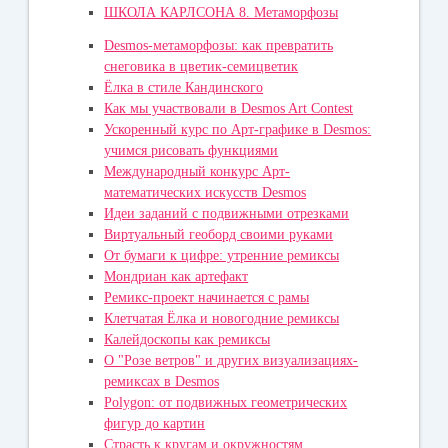
ШКОЛА КАРЛСОНА 8. Метаморфозы
Desmos-метаморфозы: как превратить
снеговика в цветик-семицветик
Ёлка в стиле Кандинского
Как мы участвовали в Desmos Art Contest
Ускоренный курс по Арт-графике в Desmos:
учимся рисовать функциями
Международный конкурс Арт-
математических искусств Desmos
Идеи заданий с подвижными отрезками
Виртуальный геоборд своими руками
От бумаги к цифре: утренние ремиксы
Мондриан как артефакт
Ремикс-проект начинается с рамы
Клетчатая Ёлка и новогодние ремиксы
Калейдоскопы как ремиксы
О "Розе ветров" и других визуализациях-
ремиксах в Desmos
Polygon: от подвижных геометрических
фигур до картин
Страсть к кругам и окружностям