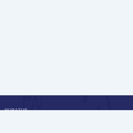
НОВАТОР
Коллективная блогоплатформа и площадка для профессионального
роста, обмена инновационными идеями и решениями, передачи
опыта и экспертной деятельности работников образования в