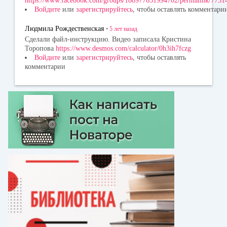
https://www.facebook.com/groups/188977651994702/permalink/77
Войдите
или
зарегистрируйтесь
, чтобы оставлять комментари
Людмила Рождественская
•
5 лет
назад
Сделали файл-инструкцию. Видео записала Кристина
Торопова
https://www.desmos.com/calculator/0h3ih7fczg
Войдите
или
зарегистрируйтесь
, чтобы оставлять
комментарии