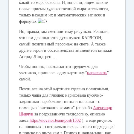
какой-то мере освоена. И, конечно, ищем всякие
новые приемы художественной выразительности,
только находим их в математических записях и
формулах
Но, правда, мы сменили тему рисунков. Решили,
что нам для поднятия духа нужен КАРЛСОН,
самый позитивный персонаж на свете. А также
другие герои и обстоятельства знаменитой книжки
Астрид Линдгрен....
Чтобы понять, насколько это трудоемко для
учеников, пришлось одну картинку "
нарисовать
"
самой.
Почти все на этой картинке сделано полигонами,
только чаша для плюшек нарисована кусочно-
заданными параболами, пятна и плюшки - с
помощью "рисования комами" (спасибо
Александр
Шевчук
за подсказанную технологию, описано
здесь
https://novator.team/post/1502
), а еще рисунок
на плюшках - специально искала что-то подходящее
в поиске по рисункам в Desmos и нашла-таки, как