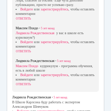
Лора, спасибо за отклик! Еще чуть дополню
публикацию, просто не успеваю сразу.
Войдите
или
зарегистрируйтесь
, чтобы оставлять
комментарии
ОТВЕТИТЬ
Максим Пхидо
•
5 лет
назад
Людмила Рождественская
у вас в школе есть
курилкиум?)
Войдите
или
зарегистрируйтесь
, чтобы оставлять
комментарии
ОТВЕТИТЬ
Людмила Рождественская
•
5 лет
назад
Максим Пхидо
куррикулум - программа обучения,
есть в любой школе
Войдите
или
зарегистрируйтесь
, чтобы оставлять
комментарии
ОТВЕТИТЬ
Людмила Рождественская
•
5 лет
назад
В Школе Карлсона буду работать с экспертом
Александром Шевчуком.