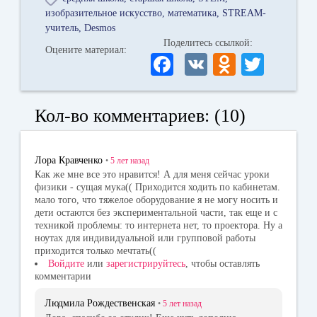
изобразительное искусство
математика
STREAM-
учитель
Desmos
Поделитесь ссылкой:
Оцените материал:
Fa
V
O
T
ce
K
dn
wi
bo
ok
tte
Кол-во комментариев: (10)
ok
la
r
ss
Лора Кравченко
•
5 лет
назад
ni
Как же мне все это нравится! А для меня сейчас уроки
физики - сущая мука(( Приходится ходить по кабинетам.
ki
мало того, что тяжелое оборудование я не могу носить и
дети остаются без экспериментальной части, так еще и с
техникой проблемы: то интернета нет, то проектора. Ну а
ноутах для индивидуальной или групповой работы
приходится только мечтать((
Войдите
или
зарегистрируйтесь
, чтобы оставлять
комментарии
Людмила Рождественская
•
5 лет
назад