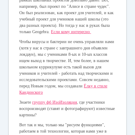
рамках школьных проектов довольно давно. Вот,
например, был проект по "Алисе в стране чудес".
Он был реализован, как проект для учителей, и как
учебный проект для учеников нашей школы (это
два разных проекта). Но тогда у нас в руках была
только Geogebra.
Если кому интересно
Чтобы вирусы и бактерии не очень управляли нами
(хотя у нас в стране с завтрашнего дня объявлен
локдаун), мы с учениками 8-ых и 10-ых классов
ищем выход в творчестве. И, тем более, в нашем
школьном куррикулуме есть такой вызов для
учеников и учителей - работать над творческими и
исследовательскими проектами. Совсем недавно,
перед Новым годом, мы создавали
Ёлку в стиле
Кандинского
Знаете
группу фб ИзоИзоляция
, где участники
воспроизводят (ставят и фотографируют) известные
картины?
Вот так и мы, только мы "рисуем функциями",
работаем в той технологии, которая нами уже в