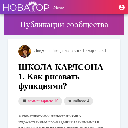
Перейти
User
М
Меню
к
Toggle
п
account
основному
navigation
содержанию
menu
Публикации сообщества
Людмила Рождественская
• 19 марта 2021
ШКОЛА КАРЛСОНА
1. Как рисовать
функциями?
комментариев: 10
лайков: 4
Математическими иллюстрациями к
художественным произведениям занимаемся в