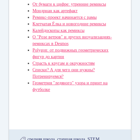
От бумаги к цифре: утренние ремиксы
Мондриан как артефакт
Ремикс-проект начинается с рамы
Клетчатая Ёлка и новогодние ремиксы
Калейдоскопы как ремиксы
О "Розе ветров" и других визуализациях-
ремиксах в Desmos
Polygon: от подвижных геометрических
фигур до картин
Страсть к кругам и окружностям
Списки? А для чего они нужны?
Потренируемся?
Геометрия "ледяного" узора и принт на
футболке
средняя школа
старшая школа
STEM