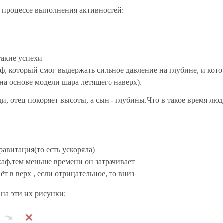
 процессе выполнения активностей:
такие успехи
аф, который смог выдержать сильное давление на глубине, и кот
на основе модели шара летящего наверх).
и, отец покоряет высоты, а сын - глубины.Что в такое время лю
равитация(то есть ускоряла)
скаф,тем меньше времени он затрачивает
т в верх , если отрицательное, то вниз
 на эти их рисунки: