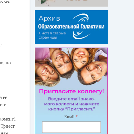
os sea
е
ло, но
а ее
ки и
*
Email
момент).
 Триест
 нам