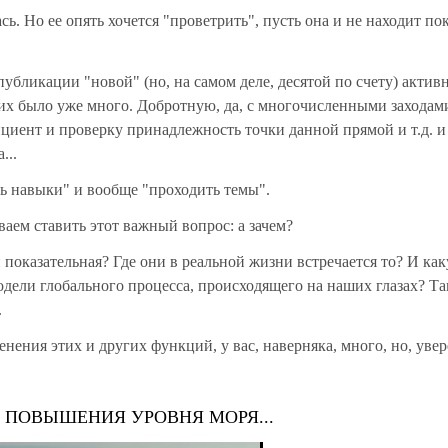
сь. Но ее опять хочется "проветрить", пусть она и не находит по
публикации "новой" (но, на самом деле, десятой по счету) актив
х было уже много. Добротную, да, с многочисленными заходам
иент и проверку принадлежность точки данной прямой и т.д. и 
...
ь навыки" и вообще "проходить темы".
ваем ставить этот важный вопрос: а зачем?
показательная? Где они в реальной жизни встречается то? И ка
дели глобального процесса, происходящего на наших глазах? Та
.
нения этих и других функций, у вас, наверняка, много, но, увер
 ПОВЫШЕНИЯ УРОВНЯ МОРЯ...