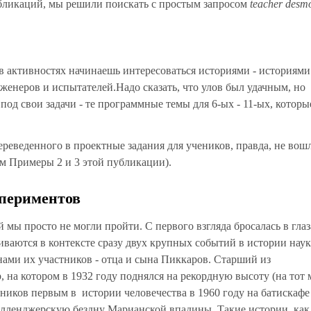
бликаций, мы решили поискать с простым запросом
teacher desm
 в активностях начинаешь интересоваться историями - историями
женеров и испытателей.Надо сказать, что улов был удачным, но
од свои задачи - те программные темы для 6-ых - 11-ых, которы
переведенного в проектные задания для учеников, правда, не вош
см Примеры 2 и 3 этой публикации).
спериментов
й мы просто не могли пройти. С первого взгляда бросалась в глаз
иваются в контексте сразу двух крупных событий в истории нау
нами их участников - отца и сына Пиккаров. Старший из
на котором в 1932 году поднялся на рекордную высоту (на тот 
тников первым в истории человечества в 1960 году на батискафе
елленджерскую бездну Марианской впадины. Такие истории, как