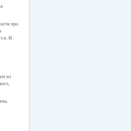
ка
ности про
и
т.п. И
кую из
кого,
ена,