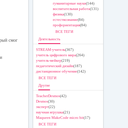
гуманитарные науки
(144)
воспитательная работа
(131)
физика
(130)
естествознание
(84)
профориентация
(84)
ВСЕ ТЕГИ
Деятельность
орый смог
STREAM-учитель
(367)
учитель цифрового мира
(264)
ди
учитель-мейкер
(219)
педагогический дизайн
(187)
дистанционное обучение
(142)
ВСЕ ТЕГИ
Другие
TeacherDesmos
(42)
Desmos
(30)
эксперт
(22)
научная игрушка
(21)
Maqueen MakeCode micro:bit
(17)
ВСЕ ТЕГИ