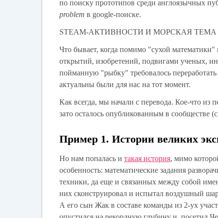
по поиску прототипов среди англоязычных пу
problem
в google-поиске.
STEAM-АКТИВНОСТИ И МОРСКАЯ ТЕМА
Что бывает, когда помимо "сухой математики"
открытий, изобретений, подвигами ученых, ин
пойманную "рыбку" требовалось переработать п
актуальны были для нас на тот момент.
Как всегда, мы начали с перевода. Кое-что из 
зато осталось опубликованным в сообществе (
Пример 1. Истории великих эк
Но нам попалась и
такая история
, мимо которо
особенность: математические задания разворач
техники, да еще и связанных между собой име
них сконструировал и испытал воздушный шар, 
А его сын Жак в составе команды из 2-ух учас
опустился на рекордную глубину и посетил Ч