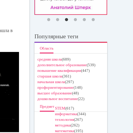
ашла в
Популярные теги
Область
средняя школа
(689)
дополнительное образование
(539)
повышение квалификации
(447)
старшая школа
(361)
начальная школа
(297)
профориентирование
(148)
высшее образование
(48)
дошкольное воспитание
(22)
Предмет
STEM
(617)
информатика
(344)
технология
(267)
методика
(262)
математика
(195)