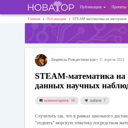
Перейти
User
Публикации
Проекты
к
основному
account
Главная
Публикации
STEAM-математика на материале 
Строка
содержанию
menu
навигации
Людмила Рождественская
• 11 апреля 2021
STEAM-математика на 
данных научных наблю
комментариев: 18
лайков: 7
Случилось так, что в рамках школьного диста
"поднять" морскую тематику посредством мате