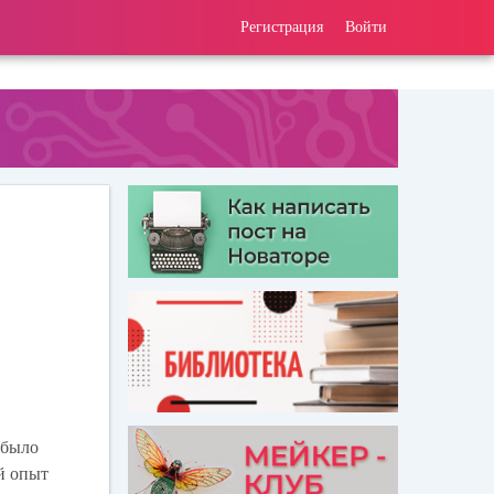
Регистрация
Войти
 было
й опыт