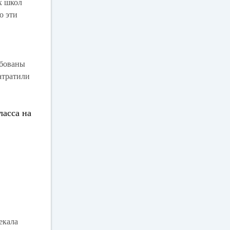
х школ
о эти
ебованы
атратили
ласса на
екала