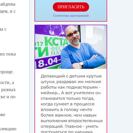
найдены
ПРИГЛАСИТЬ
щем, и с
Статистика приглашений
ты с
мих пока
 проще.
ости, а
с разных
ке и по
оже
оллекцию