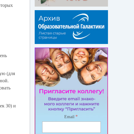
оторых
день
ую (для
нной.
овать
ек 30) и
*
Email