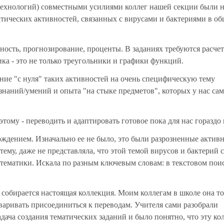
и технологий) совместными усилиями коллег нашей секции были 
атических активностей, связанных с вирусами и бактериями в об
тность, прогнозирование, проценты. В заданиях требуются расче
а - это не только треугольники и графики функций.
ание "с нуля" таких активностей на очень специфическую тему
знаний/умений и опыта "на стыке предметов", которых у нас са
тому - переводить и адаптировать готовое пока для нас гораздо
ождением. Изначально ее не было, это были разрозненные активн
 тему, даже не представляла, что этой темой вирусов и бактерий 
тематики. Искала по разным ключевым словам: в текстовом поис
 собирается настоящая коллекция. Моим коллегам в школе она т
варивать присоединиться к переводам. Учителя сами разобрали
задача создания тематических заданий и было понятно, что эту к