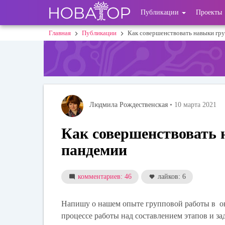
Перейти
User
Публикации
Проекты
к
основному
account
Главная
Публикации
Как совершенствовать навыки гр
Строка
содержанию
menu
навигации
Людмила Рождественская
• 10 марта 2021
Как совершенствовать 
пандемии
комментариев: 46
лайков: 6
Напишу о нашем опыте групповой работы в он
процессе работы над составлением этапов и зад