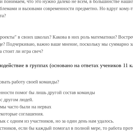
 и понимаем, что это нужно далеко не всем, в большинстве наши
облемами и вызовами современности предметно. Но вдруг кому-т
та?
оекты" в своих школах? Какова в них роль математики? Востр
ще? Подчеркиваю, важно ваше мнение, поскольку мы суммарно з
а стоит ли игра свеч?
одействие в группах (основано на ответах учеников 11 к
овать работу своей команды?
нности помог бы лишь другой состав команды
 с другом людей.
 мы часто были на нервах
екоторые соглашения.
к с одним из участников, но за один день нам удалось.
стников, если бы каждый помогал в полной мере, то работа прот