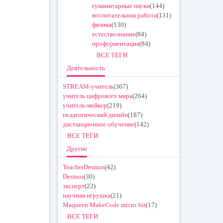
гуманитарные науки
(144)
воспитательная работа
(131)
физика
(130)
естествознание
(84)
профориентация
(84)
ВСЕ ТЕГИ
Деятельность
STREAM-учитель
(367)
учитель цифрового мира
(264)
учитель-мейкер
(219)
педагогический дизайн
(187)
дистанционное обучение
(142)
ВСЕ ТЕГИ
Другие
TeacherDesmos
(42)
Desmos
(30)
эксперт
(22)
научная игрушка
(21)
Maqueen MakeCode micro:bit
(17)
ВСЕ ТЕГИ