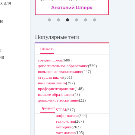
х для
на
Популярные теги
Область
и
нд
средняя школа
(689)
дополнительное образование
(539)
повышение квалификации
(447)
старшая школа
(361)
начальная школа
(297)
профориентирование
(148)
высшее образование
(48)
дошкольное воспитание
(22)
Предмет
STEM
(617)
информатика
(344)
технология
(267)
методика
(262)
математика
(195)