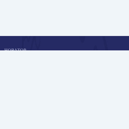
НОВАТОР
Коллективная блогоплатформа и площадка для профессионального
роста, обмена инновационными идеями и решениями, передачи
опыта и экспертной деятельности работников образования в
области современных стандартов и технологий.
Редакционная политика
Навигация
Публикации
Школа автора
Архив Галактики
Дискуссии
Участники
Партнерам