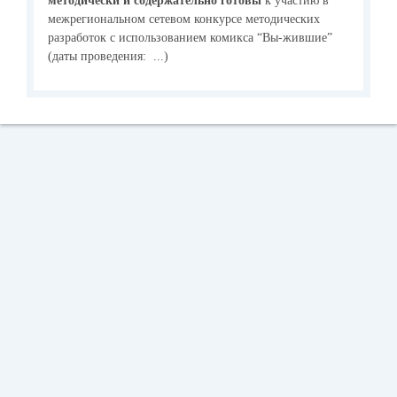
методически и содержательно готовы
к участию в
межрегиональном сетевом конкурсе методических
разработок с использованием комикса “Вы-жившие”
(даты проведения: ...)