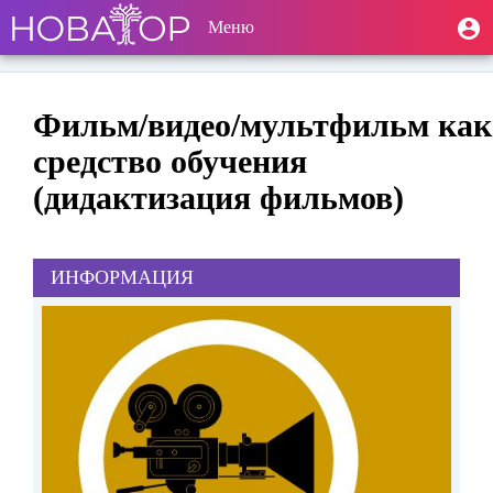
Перейти
Toggle navigation
User
Меню
М
к
п
account
основному
содержанию
menu
Фильм/видео/мультфильм как
средство обучения
(дидактизация фильмов)
ИНФОРМАЦИЯ