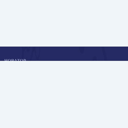
НОВАТОР
Коллективная блогоплатформа и площадка для профессионального
роста, обмена инновационными идеями и решениями, передачи
опыта и экспертной деятельности работников образования в
области современных стандартов и технологий.
Редакционная политика
Навигация
Публикации
Школа автора
Архив Галактики
Дискуссии