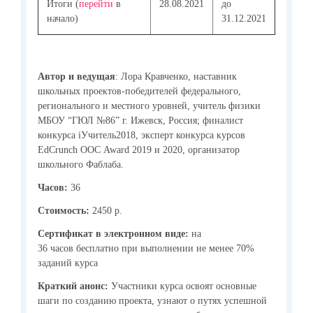
Итоги (
перейти
в
28.08.2021
до
начало)
31.12.2021
Автор и ведущая
: Лора Кравченко, наставник
школьных проектов-победителей федерального,
регионального и местного уровней, учитель физики
МБОУ “ГЮЛ №86” г. Ижевск, Россия; финалист
конкурса iУчитель2018, эксперт конкурса курсов
EdCrunch ООС Award 2019 и 2020, организатор
школьного Фаблаба.
Часов:
36
Стоимость:
2450 р.
Сертификат в электронном виде:
на
36 часов бесплатно при выполнении не менее 70%
заданий курса
Краткий анонс:
Участники курса освоят основные
шаги по созданию проекта, узнают о путях успешной