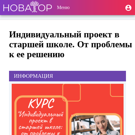
Перейти
Toggle navigation
User
Меню
М
к
п
account
основному
содержанию
menu
Индивидуальный проект в
старшей школе. От проблемы
к ее решению
ИНФОРМАЦИЯ