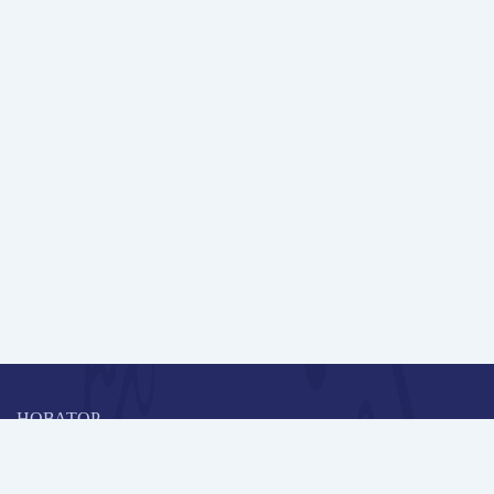
НОВАТОР
Коллективная блогоплатформа и площадка для профессионального
роста, обмена инновационными идеями и решениями, передачи
опыта и экспертной деятельности работников образования в