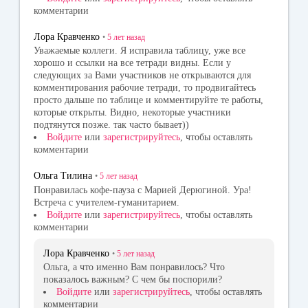
комментарии
Лора Кравченко
•
5 лет
назад
Уважаемые коллеги. Я исправила таблицу, уже все
хорошо и ссылки на все тетради видны. Если у
следующих за Вами участников не открываются для
комментирования рабочие тетради, то продвигайтесь
просто дальше по таблице и комментируйте те работы,
которые открыты. Видно, некоторые участники
подтянутся позже. так часто бывает))
Войдите
или
зарегистрируйтесь
, чтобы оставлять
комментарии
Ольга Тилина
•
5 лет
назад
Понравилась кофе-пауза с Марией Дерюгиной. Ура!
Встреча с учителем-гуманитарием.
Войдите
или
зарегистрируйтесь
, чтобы оставлять
комментарии
Лора Кравченко
•
5 лет
назад
Ольга, а что именно Вам понравилось? Что
показалось важным? С чем бы поспорили?
Войдите
или
зарегистрируйтесь
, чтобы оставлять
комментарии