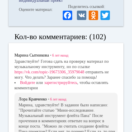
индивидуальный проект
Поделитесь ссылкой:
Оцените материал:
Fa
V
O
T
ce
K
dn
wi
bo
ok
tte
Кол-во комментариев: (102)
ok
la
r
ss
Марина Сытникова
•
6 лет
назад
ni
Здравствуйте! Готова сдать на проверку материал по
музыкальному инструменту, но по ссылке
ki
https://vk.com/topic-19673306_35979048
отправить не
могу. Что делать? Заранее спасибо за помощь!
Войдите
или
зарегистрируйтесь
, чтобы оставлять
комментарии
Лора Кравченко
•
6 лет
назад
Марина, здравствуйте! В задании было написано:
"Прочитайте статью "Мини-исследование.
Музыкальный инструмент флейта Пана" После
прочтения в комментариях ответьте на вопрос в
конце поста. "Можно ли считать создание флейты
Пана проектом? Если нет, то почему? Если да, то при