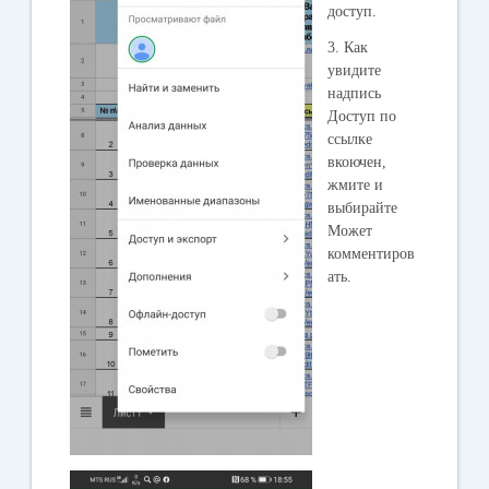
доступ.
3. Как
увидите
надпись
Доступ по
ссылке
вкоючен,
жмите и
выбирайте
Может
комментиров
ать.