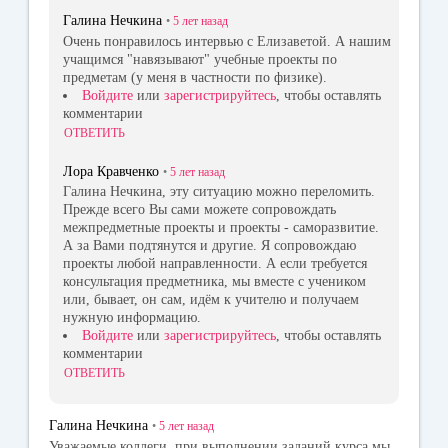
Галина Нечкина
•
5 лет
назад
Очень понравилось интервью с Елизаветой. А нашим
учащимся "навязывают" учебные проекты по
предметам (у меня в частности по физике).
Войдите
или
зарегистрируйтесь
, чтобы оставлять
комментарии
ОТВЕТИТЬ
Лора Кравченко
•
5 лет
назад
Галина Нечкина, эту ситуацию можно переломить.
Прежде всего Вы сами можете сопровождать
межпредметные проекты и проекты - саморазвитие.
А за Вами подтянутся и другие. Я сопровождаю
проекты любой направленности. А если требуется
консультация предметника, мы вместе с учеником
или, бывает, он сам, идём к учителю и получаем
нужную информацию.
Войдите
или
зарегистрируйтесь
, чтобы оставлять
комментарии
ОТВЕТИТЬ
Галина Нечкина
•
5 лет
назад
Уважаемые коллеги, при выполнении заданий курса мы