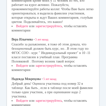
комментариев кроме моих у 11 человек из тех, кто
работает на курсе активно. Пожалуйста,
прокомментируйте работы коллег. Чтобы Вам было легко
ориентироваться, я выделила фамилии участников,
которые открыты и ждут Ваших комментариев, голубым
цветом. Подключайтесь, это важно!
Войдите
или
зарегистрируйтесь
, чтобы оставлять
комментарии
Вера Ильичева
•
5 лет
назад
Спасибо за разъяснение, я тоже об этом думала, что
безоценочный должен быть курс, но...В этом году по
ФГОС СОО - курс " Индивидуальный проект" в 10 -11
классе поставлен в учебный план. Программа
Половковой . Поэтому возник такой вопрос
Войдите
или
зарегистрируйтесь
, чтобы оставлять
комментарии
Надежда Мокрецова
•
5 лет
назад
Добрый день! Оценила участника под номер 32 в
таблице. Как быть , если в таблице после моей фамилии
только один участник, а при оценивание надо 2
участника.
Войдите
или
зарегистрируйтесь
, чтобы оставлять
комментарии