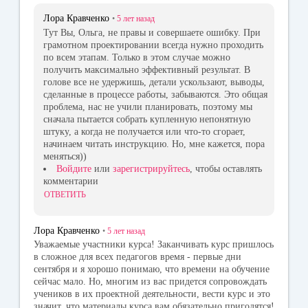
Лора Кравченко
•
5 лет
назад
Тут Вы, Ольга, не правы и совершаете ошибку. При
грамотном проектировании всегда нужно проходить
по всем этапам. Только в этом случае можно
получить максимально эффективный результат. В
голове все не удержишь, детали ускользают, выводы,
сделанные в процессе работы, забываются. Это общая
проблема, нас не учили планировать, поэтому мы
сначала пытается собрать купленную непонятную
штуку, а когда не получается или что-то сгорает,
начинаем читать инструкцию. Но, мне кажется, пора
меняться))
Войдите
или
зарегистрируйтесь
, чтобы оставлять
комментарии
ОТВЕТИТЬ
Лора Кравченко
•
5 лет
назад
Уважаемые участники курса! Заканчивать курс пришлось
в сложное для всех педагогов время - первые дни
сентября и я хорошо понимаю, что времени на обучение
сейчас мало. Но, многим из вас придется сопровождать
учеников в их проектной деятельности, вести курс и это
значит, что материалы курса вам обязательно пригодятся!