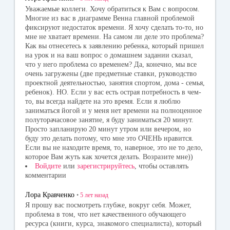
Уважаемые коллеги. Хочу обратиться к Вам с вопросом.
Многие из вас в диаграмме Венна главной проблемой
фиксируют недостаток времени. Я хочу сделать то-то, но
мне не хватает времени. На самом ли деле это проблема?
Как вы отнесетесь к заявлению ребенка, который пришел
на урок и на ваш вопрос о домашнем задании сказал,
что у него проблема со временем? Да, конечно, мы все
очень загружены (две предметные ставки, руководство
проектной деятельностью, занятия спортом, дома - семья,
ребенок). НО. Если у вас есть острая потребность в чем-
то, вы всегда найдете на это время. Если я люблю
заниматься йогой и у меня нет времени на полноценное
полуторачасовое занятие, я буду заниматься 20 минут.
Просто запланирую 20 минут утром или вечером, но
буду это делать потому, что мне это ОЧЕНЬ нравится.
Если вы не находите время, то, наверное, это не то дело,
которое Вам жуть как хочется делать. Возразите мне))
Войдите
или
зарегистрируйтесь
, чтобы оставлять
комментарии
Лора Кравченко
•
5 лет
назад
Я прошу вас посмотреть глубже, вокруг себя. Может,
проблема в том, что нет качественного обучающего
ресурса (книги, курса, знакомого специалиста), который