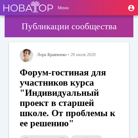
Перейти
User
М
Меню
к
Toggle
п
account
основному
navigation
содержанию
menu
Публикации сообщества
Лора Кравченко
• 28 июля 2020
Форум-гостиная для
участников курса
"Индивидуальный
проект в старшей
школе. От проблемы к
ее решению"