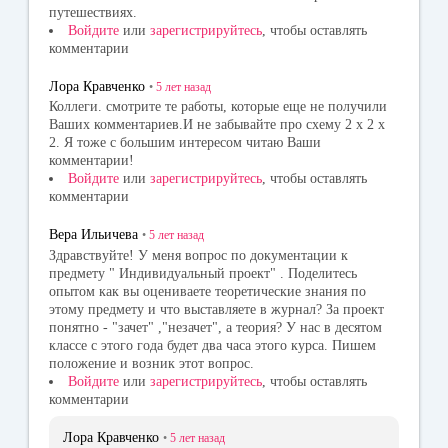
путешествиях.
Войдите
или
зарегистрируйтесь
, чтобы оставлять
комментарии
Лора Кравченко
•
5 лет
назад
Коллеги. смотрите те работы, которые еще не получили
Ваших комментариев.И не забывайте про схему 2 х 2 х
2. Я тоже с большим интересом читаю Ваши
комментарии!
Войдите
или
зарегистрируйтесь
, чтобы оставлять
комментарии
Вера Ильичева
•
5 лет
назад
Здравствуйте! У меня вопрос по документации к
предмету " Индивидуальный проект" . Поделитесь
опытом как вы оцениваете теоретические знания по
этому предмету и что выставляете в журнал? За проект
понятно - "зачет" ,"незачет", а теория? У нас в десятом
классе с этого года будет два часа этого курса. Пишем
положение и возник этот вопрос.
Войдите
или
зарегистрируйтесь
, чтобы оставлять
комментарии
Лора Кравченко
•
5 лет
назад