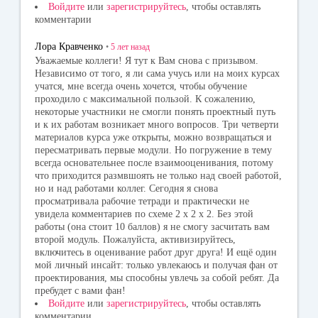
Войдите
или
зарегистрируйтесь
, чтобы оставлять
комментарии
Лора Кравченко
•
5 лет
назад
Уважаемые коллеги! Я тут к Вам снова с призывом.
Независимо от того, я ли сама учусь или на моих курсах
учатся, мне всегда очень хочется, чтобы обучение
проходило с максимальной пользой. К сожалению,
некоторые участники не смогли понять проектный путь
и к их работам возникает много вопросов. Три четверти
материалов курса уже открыты, можно возвращаться и
пересматривать первые модули. Но погружение в тему
всегда основательнее после взаимооценивания, потому
что приходится размвшоять не только над своей работой,
но и над работами коллег. Сегодня я снова
просматривала рабочие тетради и практически не
увидела комментариев по схеме 2 х 2 х 2. Без этой
работы (она стоит 10 баллов) я не смогу засчитать вам
второй модуль. Пожалуйста, активизируйтесь,
включитесь в оценивание работ друг друга! И ещё один
мой личный инсайт: только увлекаюсь и получая фан от
проектирования, мы способны увлечь за собой ребят. Да
пребудет с вами фан!
Войдите
или
зарегистрируйтесь
, чтобы оставлять
комментарии