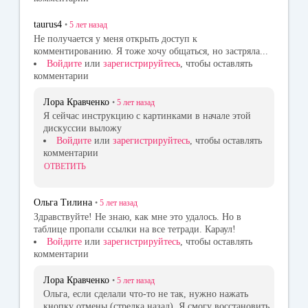
taurus4
•
5 лет
назад
Не получается у меня открыть доступ к
комментированию. Я тоже хочу общаться, но застряла...
Войдите
или
зарегистрируйтесь
, чтобы оставлять
комментарии
Лора Кравченко
•
5 лет
назад
Я сейчас инструкцию с картинками в начале этой
дискуссии выложу
Войдите
или
зарегистрируйтесь
, чтобы оставлять
комментарии
ОТВЕТИТЬ
Ольга Тилина
•
5 лет
назад
Здравствуйте! Не знаю, как мне это удалось. Но в
таблице пропали ссылки на все тетради. Караул!
Войдите
или
зарегистрируйтесь
, чтобы оставлять
комментарии
Лора Кравченко
•
5 лет
назад
Ольга, если сделали что-то не так, нужно нажать
кнопку отмены (стрелка назад). Я смогу восстановить