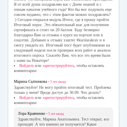
Я от всей души поздравляю вас с Днем знаний и с
очным началом учебного года! Кто бы мог подумать еще
совсем недавно, что с этим фактом можно поздравлять?
:) Сегодня открылся модуль Итоги, где я прошу пройти
Итоговый опрос. Это обязательный шаг для получения
сертификата и стоит он 20 баллов. Буду безмерно
благодарна Вам за отзывы о курсе на портале или в
соцсетях. Добавьте к отзыву хэштег #kurslarakrav и я
смогу увидеть их. Итоговый пост будет опубликован на
следующей неделе после проверки всех работ и анализа
итогового опроса. Спасибо Вам, что все это время были
с нами на Новаторе!
Войдите
или
зарегистрируйтесь
, чтобы оставлять
комментарии
Марина Сытникова
•
5 лет
назад
Здравствуйте! Не могу пройти итоговый тест. Проблема
только у меня? Вроде доступ до 30.09. Что делать?
Войдите
или
зарегистрируйтесь
, чтобы оставлять
комментарии
Лора Кравченко
•
5 лет
назад
Здравствуйте, Марина Анатольевна. Тест открыт, все
проходят. А что именно не получается? Какое