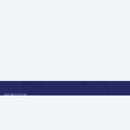
НОВАТОР
Коллективная блогоплатформа и площадка для профессионального
роста, обмена инновационными идеями и решениями, передачи
опыта и экспертной деятельности работников образования в
области современных стандартов и технологий.
Редакционная политика