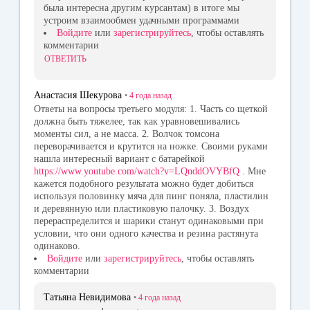
была интересна другим курсантам) в итоге мы
устроим взаимообмен удачными программами
Войдите
или
зарегистрируйтесь
, чтобы оставлять
комментарии
ОТВЕТИТЬ
Анастасия Шекурова
•
4 года
назад
Ответы на вопросы третьего модуля: 1. Часть со щеткой
должна быть тяжелее, так как уравновешивались
моменты сил, а не масса. 2. Волчок томсона
переворачивается и крутится на ножке. Своими руками
нашла интересный вариант с батарейкой
https://www.youtube.com/watch?v=LQnddOVYBfQ
. Мне
кажется подобного результата можно будет добиться
используя половинку мяча для пинг поняла, пластилин
и деревянную или пластиковую палочку. 3. Воздух
перераспределится и шарики станут одинаковыми при
условии, что они одного качества и резина растянута
одинаково.
Войдите
или
зарегистрируйтесь
, чтобы оставлять
комментарии
Татьяна Невидимова
•
4 года
назад