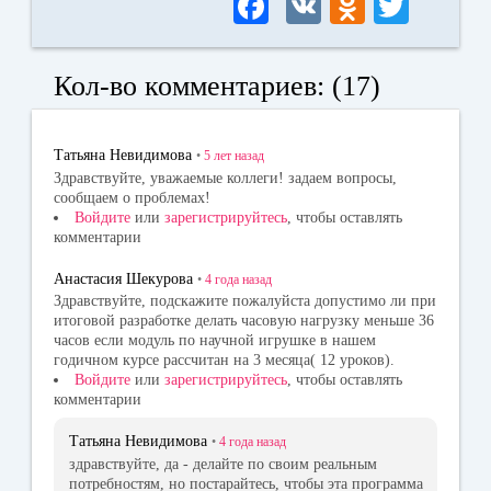
Fa
V
O
T
ce
K
dn
wi
bo
ok
tte
Кол-во комментариев: (17)
ok
la
r
ss
Татьяна Невидимова
•
5 лет
назад
ni
Здравствуйте, уважаемые коллеги! задаем вопросы,
сообщаем о проблемах!
ki
Войдите
или
зарегистрируйтесь
, чтобы оставлять
комментарии
Анастасия Шекурова
•
4 года
назад
Здравствуйте, подскажите пожалуйста допустимо ли при
итоговой разработке делать часовую нагрузку меньше 36
часов если модуль по научной игрушке в нашем
годичном курсе рассчитан на 3 месяца( 12 уроков).
Войдите
или
зарегистрируйтесь
, чтобы оставлять
комментарии
Татьяна Невидимова
•
4 года
назад
здравствуйте, да - делайте по своим реальным
потребностям, но постарайтесь, чтобы эта программа