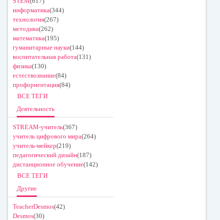
STEM
(617)
информатика
(344)
технология
(267)
методика
(262)
математика
(195)
гуманитарные науки
(144)
воспитательная работа
(131)
физика
(130)
естествознание
(84)
профориентация
(84)
ВСЕ ТЕГИ
Деятельность
STREAM-учитель
(367)
учитель цифрового мира
(264)
учитель-мейкер
(219)
педагогический дизайн
(187)
дистанционное обучение
(142)
ВСЕ ТЕГИ
Другие
TeacherDesmos
(42)
Desmos
(30)