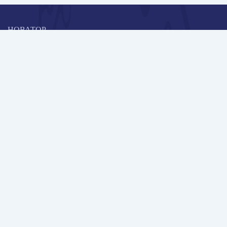
НОВАТОР
Коллективная блогоплатформа и площадка для профессионального
роста, обмена инновационными идеями и решениями, передачи
опыта и экспертной деятельности работников образования в
области современных стандартов и технологий.
Редакционная политика
Навигация
Новые пользователи
Публикации
Школа автора
Архив Галактики
Дискуссии
Участники
Партнерам
Контакты
Всего пользователей: