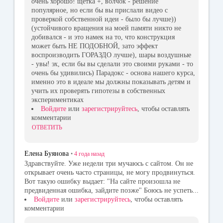
очень хорошо! щетка +, волчок - решение
популярное, но если бы вы прислали видео с
проверкой собственной идеи - было бы лучше))
(устойчивого вращения на моей памяти никто не
добивался - и это намек на то, что конструкция
может быть НЕ ПОДОБНОЙ, зато эффект
воспроизводить ГОРАЗДО лучше), шары воздушные
- увы! эх, если бы вы сделали это своими руками - то
очень бы удивились) Парадокс - основа нашего курса,
именно это в идеале мы должны показывать детям и
учить их проверять гипотезы в собственных
экспериментиках
Войдите
или
зарегистрируйтесь
, чтобы оставлять
комментарии
ОТВЕТИТЬ
Елена Буянова
•
4 года
назад
Здравствуйте. Уже недели три мучаюсь с сайтом. Он не
открывает очень часто страницы, не могу продвинуться.
Вот такую ошибку выдает: "На сайте произошла не
предвиденная ошибка, зайдите позже" Боюсь не успеть...
Войдите
или
зарегистрируйтесь
, чтобы оставлять
комментарии