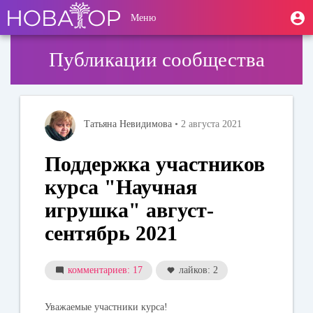
Перейти
User
М
Меню
к
Toggle
п
account
основному
navigation
содержанию
menu
Публикации сообщества
Татьяна Невидимова
• 2 августа 2021
Поддержка участников
курса "Научная
игрушка" август-
сентябрь 2021
комментариев: 17
лайков: 2
Уважаемые участники курса!