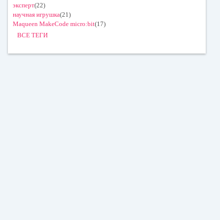
эксперт
(22)
научная игрушка
(21)
Maqueen MakeCode micro:bit
(17)
ВСЕ ТЕГИ