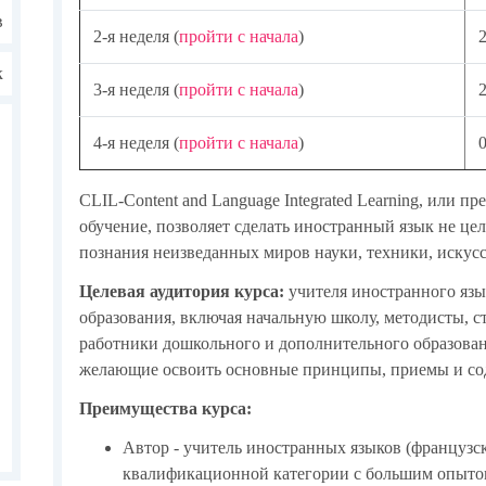
в
2-я неделя (
пройти с начала
)
к
3-я неделя (
пройти с начала
)
4-я неделя (
пройти с начала
)
CLIL-Content and Language Integrated Learning, или 
обучение, позволяет сделать иностранный язык не цел
познания неизведанных миров науки, техники, искусс
Целевая аудитория курса:
учителя иностранного язы
образования, включая начальную школу, методисты, с
работники дошкольного и дополнительного образова
желающие освоить основные принципы, приемы и сод
Преимущества курса:
Автор - учитель иностранных языков (французс
квалификационной категории с большим опытом