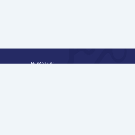
НОВАТОР
Коллективная блогоплатформа и площадка для
профессионального роста, обмена инновационными идеями 
решениями, передачи опыта и экспертной деятельности
работников образования в области современных стандартов
и технологий.
Редакционная политика
ОБРАТНАЯ СВЯЗЬ