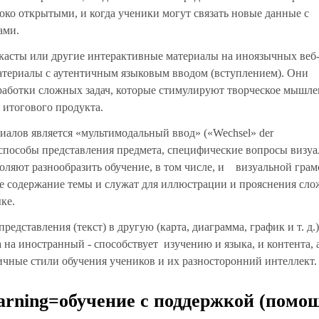
ко открытыми, и когда ученики могут связать новые данные с
ами.
касты или другие интерактивные материалы на иноязычных веб
териалы с аутентичным языковым вводом (вступлением). Они
работки сложных задач, которые стимулируют творческое мышле
 итогового продукта.
алов является «мультимодальный ввод» («Wechsel» der
ые способы представления предмета, специфические вопросы визуа
зволяют разнообразить обучение, в том числе, и визуальной грам
ое содержание темы и служат для иллюстрации и прояснения сл
ке.
ставления (текст) в другую (карта, диаграмма, график и т. д.)
 на иностранный - способствует изучению и языка, и контента, 
ичные стили обучения учеников и их разносторонний интеллект
Learning=обучение с поддержкой (помо