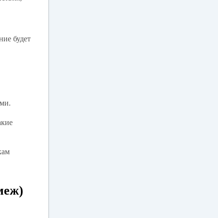
ние будет
ми.
акие
кам
меж)