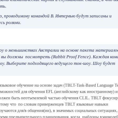
ть.
ю, проводимому командой В. Интервью будут записаны и
сь ролями.
оу о меньшинствах Австралии на основе пакета материало
вы должны посмотреть (Rabbit Proof Fence). Каждая ком
-шоу. Выберите подходящего ведущего ток-шоу. Шоу будет
ыковое обучение на основе задач (TBLT-Task-Based Language Te
можностей для обучения EFL (английскому как иностранному) и
должен быть неотъемлемой частью обучения CLIL. TBLT фокусир
потому что по словам приверженцев TBLT языковые навыки
зучаются для/в общения(ии), в значимых социальных ситуациях,
время предварительного планирования, когда шаблоны взаимодей