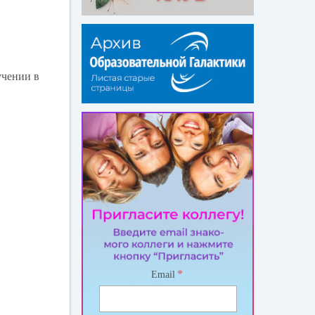
учении в
*
Email