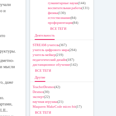
гуманитарные науки
(144)
лучали
воспитательная работа
(131)
о и
физика
(130)
естествознание
(84)
профориентация
(84)
ВСЕ ТЕГИ
 что
Деятельность
STREAM-учитель
(367)
учитель цифрового мира
(264)
руктуры.
учитель-мейкер
(219)
педагогический дизайн
(187)
едметно-
дистанционное обучение
(142)
ои мысли
ВСЕ ТЕГИ
Другие
о, даже
TeacherDesmos
(42)
Desmos
(30)
эксперт
(22)
но.
научная игрушка
(21)
артами,
Maqueen MakeCode micro:bit
(17)
LIL.
ВСЕ ТЕГИ