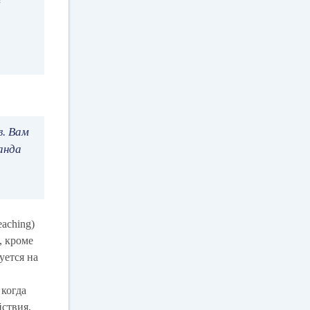
в. Вам
анда
aching)
, кроме
уется на
 когда
ствия,