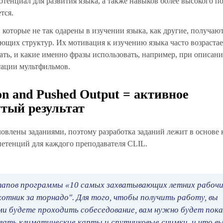
тенциал для развития языка, а также навыков более высокого п
тся.
которые не так одарены в изучении языка, как другие, получаю
щих структур. Их мотивация к изучению языка часто возрастает
ать, и какие именно фразы использовать, например, при описан
тации мультфильмов.
ion and Pushed Output = активное
утый результат
ловлены заданиями, поэтому разработка заданий лежит в основе
петенций для каждого преподавателя CLIL.
 этапов программы «10 самых захватывающих летних рабоч
отник за торнадо". Для того, чтобы получить работу, вы
ми будете проходить собеседование, вам нужно будет пока
ать климатические карты и спутниковые снимки, и что в