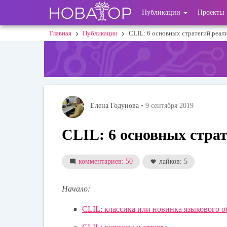
Перейти
User
Публикации
Проекты
к
основному
account
Главная
Публикации
CLIL: 6 основных стратегий реал
Строка
содержанию
menu
навигации
Елена Годунова
• 9 сентября 2019
CLIL: 6 основных стра
комментариев: 50
лайков: 5
Начало:
CLIL: классика или новинка языкового о