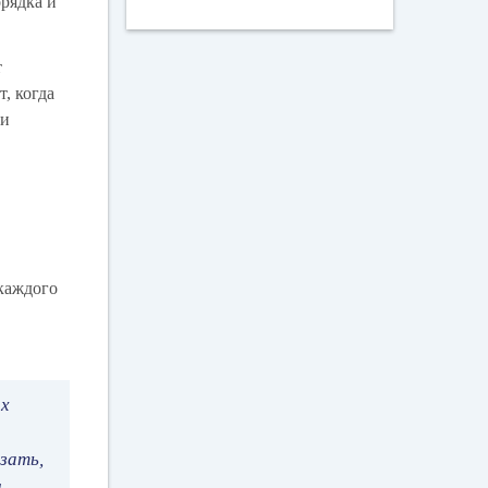
орядка и
т
, когда
ии
 каждого
их
зать,
ы