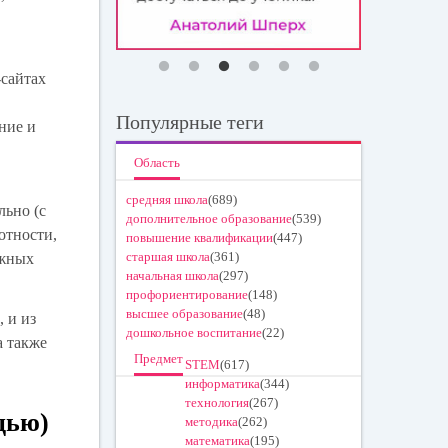
-сайтах
Популярные теги
ние и
Область
средняя школа
(689)
льно (с
дополнительное образование
(539)
отности,
повышение квалификации
(447)
старшая школа
(361)
ожных
начальная школа
(297)
профориентирование
(148)
высшее образование
(48)
, и из
дошкольное воспитание
(22)
а также
Предмет
STEM
(617)
.
информатика
(344)
технология
(267)
щью)
методика
(262)
математика
(195)