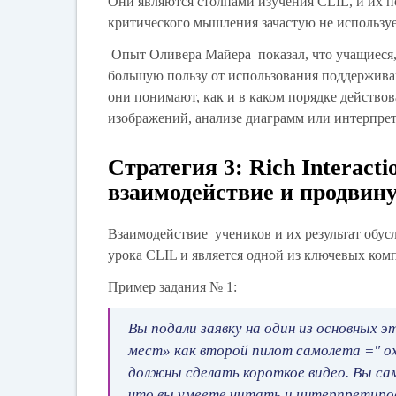
Они являются столпами изучения CLIL, и их по
критического мышления зачастую не используе
Опыт Оливера Майера показал, что учащиеся, 
большую пользу от использования поддерживаю
они понимают, как и в каком порядке действов
изображений, анализе диаграмм или интерпре
Стратегия 3: Rich Interact
взаимодействие и продвин
Взаимодействие учеников и их результат обус
урока CLIL и является одной из ключевых ком
Пример задания № 1:
Вы подали заявку на один из основных
мест» как второй пилот самолета =" ох
должны сделать короткое видео. Вы са
что вы умеете читать и интерпретиров