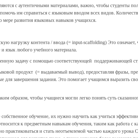
ляются с аутентичными материалами, важно, чтобы студенты по
помочь им справиться с языковым вводом всех видов. Количеств
 мере развития языковых навыков учащихся.
ю нагрузку контента / ввода (= input-scaffolding) Это означает,
 и язык любого учебного материала.
вленную задачу с помощью соответствующей поддерживающей ст
зыковой продукт (= выдаваемый вывод), предоставляя фразы, пр
ые для завершения задания. Это помогает учащимся выразить св
ким образом, чтобы учащиеся могли легко понять суть сказанног
собственное обучение, их нужно научить как учиться эффектив
относится к предметным навыкам обучения, таким как работа с к
о практиковаться и стать неотъемлемой частью каждого урока C