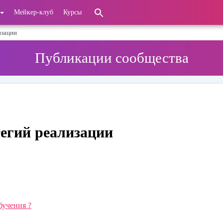
Мейкер-клуб
Курсы
изации
Публикации сообщества
тегий реализации
бучения ?