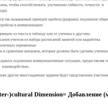
рованы, чтобы способствовать улучшению гибкости, точности и
ода).
ся так называемый принцип пробела (разрыва): подлинное обще
 пробелы в коммуникации:
ормации из текста в таблицу или от ученика к другому;
исания учителя из набора расписаний занятий или выработка
различных переменные
ии и сравнение концовок, которые должны быть сделаны ученика
оздавать подлинные коммуникативные ситуации, предоставляя т
з взаимодействие.
также другие многозадачные задания будут представлены участни
nter-)cultural Dimension= Добавление (