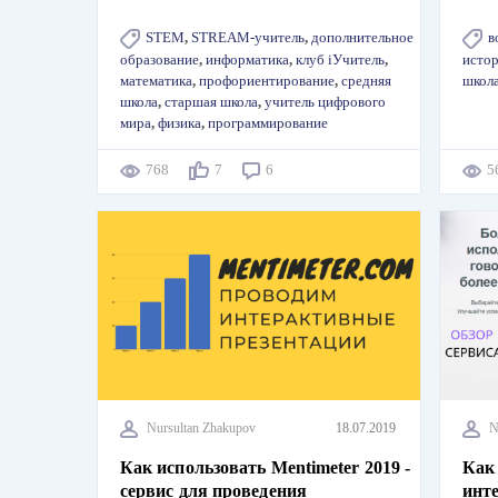
STEM
,
STREAM-учитель
,
дополнительное
в
образование
,
информатика
,
клуб iУчитель
,
исто
математика
,
профориентирование
,
средняя
школ
школа
,
старшая школа
,
учитель цифрового
мира
,
физика
,
программирование
768
7
6
Nursultan Zhakupov
18.07.2019
N
Как использовать Mentimeter 2019 -
Как 
сервис для проведения
инте