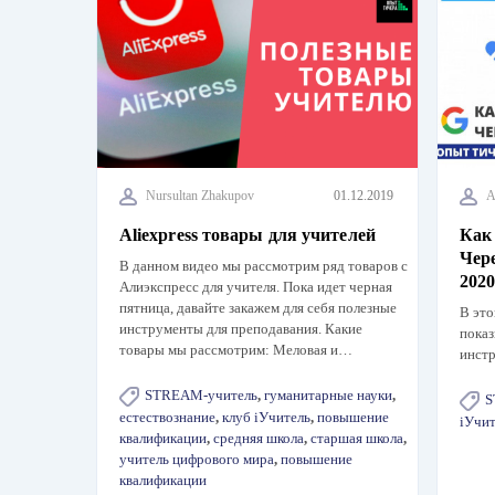
Nursultan Zhakupov
01.12.2019
A
Aliexpress товары для учителей
Как 
Чере
В данном видео мы рассмотрим ряд товаров с
2020
Алиэкспресс для учителя. Пока идет черная
пятница, давайте закажем для себя полезные
В это
инструменты для преподавания. Какие
показ
товары мы рассмотрим: Меловая и…
инстр
STREAM-учитель
,
гуманитарные науки
,
S
естествознание
,
клуб iУчитель
,
повышение
iУчит
квалификации
,
средняя школа
,
старшая школа
,
учитель цифрового мира
,
повышение
квалификации