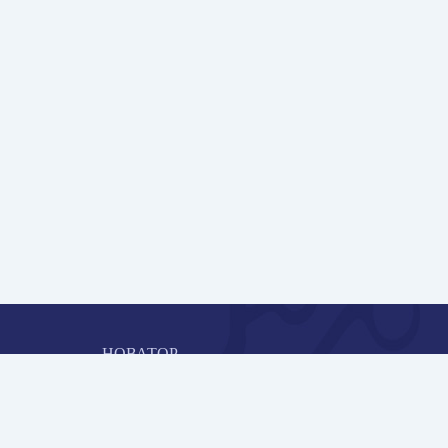
НОВАТОР
Коллективная блогоплатформа и площадка для
профессионального роста, обмена инновационными идеями 
решениями, передачи опыта и экспертной деятельности
работников образования в области современных стандартов