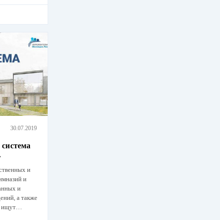
30.07.2019
 система
»
ственных и
имназий и
анных и
ний, а также
ые ищут…