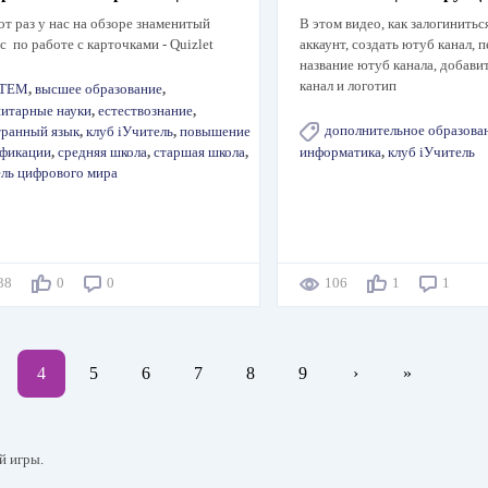
от раз у нас на обзоре знаменитый
В этом видео, как залогиниться
с по работе с карточками - Quizlet
аккаунт, создать ютуб канал, 
название ютуб канала, добави
канал и логотип
TEM
,
высшее образование
,
итарные науки
,
естествознание
,
дополнительное образова
транный язык
,
клуб iУчитель
,
повышение
ификации
,
средняя школа
,
старшая школа
,
информатика
,
клуб iУчитель
ль цифрового мира
438
0
0
106
1
1
age
Текущая
4
Page
5
Page
6
Page
7
Page
8
Page
9
Следующая
›
Последняя
»
страница
страница
страница
й игры.