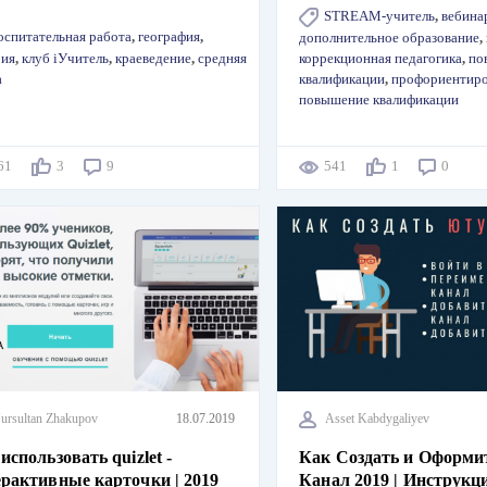
STREAM-учитель
,
вебина
оспитательная работа
,
география
,
дополнительное образование
,
рия
,
клуб iУчитель
,
краеведение
,
средняя
коррекционная педагогика
,
по
а
квалификации
,
профориентир
повышение квалификации
561
3
9
541
1
0
ursultan Zhakupov
18.07.2019
Asset Kabdygaliyev
использовать quizlet -
Как Создать и Оформи
рактивные карточки | 2019
Канал 2019 | Инструкц