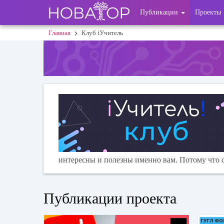
Перейти
User
Публикации
Проекты
к
основному
account
Главная
Клуб iУчитель
Строка
содержанию
menu
навигации
интересны и полезны именно вам. Потому что с
Публикации проекта