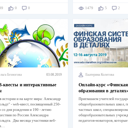
239
0
0
1479
5
2
льга Безногова
03.08.2019
Екатерина Колегова
-квесты и интерактивные
Онлайн-курс «Финская
ы
образования в деталях
в истории и на карте мира: Александр
Приглашаем учителей государ
льдт" - web-квест, посвященный 250-
общеобразовательных школ, г
 со дня рождения и 190 - летию
частных школ, специализиров
ествия по России Александра
общеобразовательных учрежде
льдта. Два месяца участники веб-
педагогов-новаторов, котор
та…