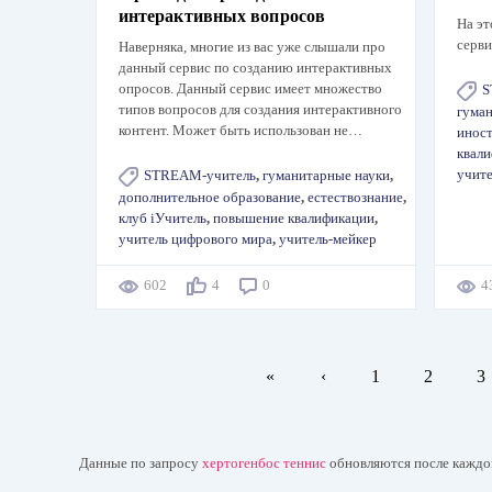
интерактивных вопросов
На эт
серви
Наверняка, многие из вас уже слышали про
данный сервис по созданию интерактивных
опросов. Данный сервис имеет множество
S
типов вопросов для создания интерактивного
гуман
контент. Может быть использован не…
инос
квал
учите
STREAM-учитель
,
гуманитарные науки
,
дополнительное образование
,
естествознание
,
клуб iУчитель
,
повышение квалификации
,
учитель цифрового мира
,
учитель-мейкер
602
4
0
Нумерация
Первая
«
←
‹
Page
1
Page
2
P
3
страниц
страница
Данные по запросу
хертогенбос теннис
обновляются после каждо