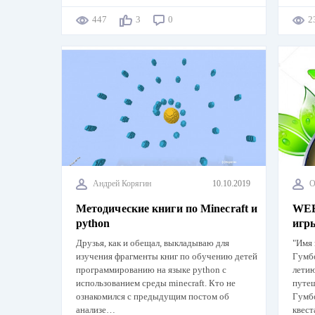
447
3
0
Андрей Корягин
10.10.2019
О
Методические книги по Minecraft и
WEB
python
игр
Друзья, как и обещал, выкладываю для
"Имя 
изучения фрагменты книг по обучению детей
Гумбо
программированию на языке python с
летию
использованием среды minecraft. Кто не
путеш
ознакомился с предыдущим постом об
Гумбо
анализе…
квес