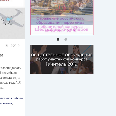
21.10.2019
ты
нологии давать
б всем было
ла только один
итель года". Я
лся…
ательная работа
,
яя школа
,