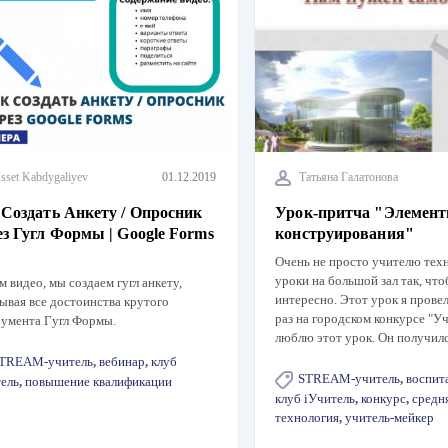
sset Kabdygaliyev
01.12.2019
Татьяна Галатонова
Создать Анкету / Опросник
Урок-притча "Элемен
з Гугл Формы | Google Forms
конструирования"
Очень не просто учителю тех
уроки на большой зал так, что
м видео, мы создаем гугл анкету,
интересно. Этот урок я прове
ывая все достоинства крутого
раз на городском конкурсе "Уч
умента Гугл Формы.
люблю этот урок. Он получи
TREAM-учитель
,
вебинар
,
клуб
STREAM-учитель
,
воспит
ель
,
повышение квалификации
клуб iУчитель
,
конкурс
,
средн
технология
,
учитель-мейкер