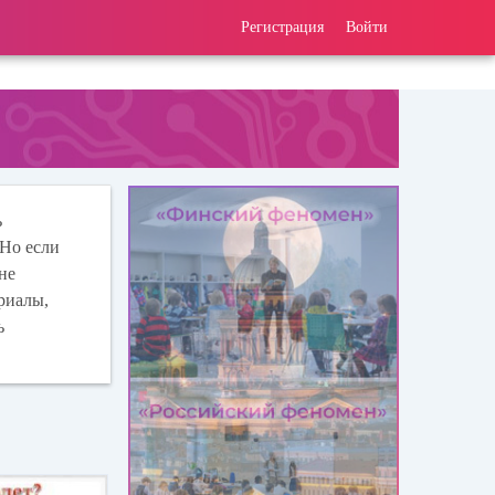
Регистрация
Войти
ь
 Но если
не
риалы,
ь