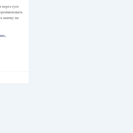
 через гугл
переименовать
ть шапку на
ние
,