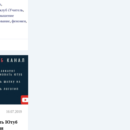
р
,
клуб iУчитель
,
вышение
ование
,
феномен
,
16.07.2019
ть Ютуб
ия