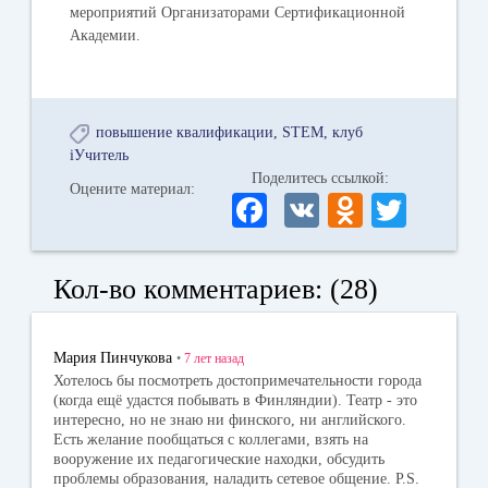
мероприятий Организаторами Сертификационной
Академии.
повышение квалификации
STEM
клуб
iУчитель
Поделитесь ссылкой:
Оцените материал:
Fa
V
O
T
ce
K
dn
wi
bo
ok
tte
Кол-во комментариев: (28)
ok
la
r
ss
Мария Пинчукова
•
7 лет
назад
ni
Хотелось бы посмотреть достопримечательности города
(когда ещё удастся побывать в Финляндии). Театр - это
ki
интересно, но не знаю ни финского, ни английского.
Есть желание пообщаться с коллегами, взять на
вооружение их педагогические находки, обсудить
проблемы образования, наладить сетевое общение. P.S.