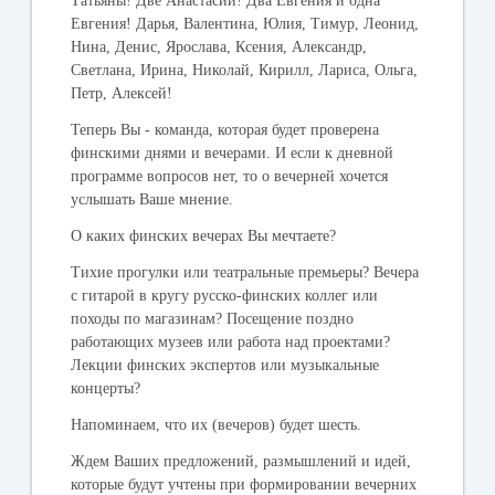
Татьяны! Две Анастасии! Два Евгения и одна
Евгения! Дарья, Валентина, Юлия, Тимур, Леонид,
Нина, Денис, Ярослава, Ксения, Александр,
Светлана, Ирина, Николай, Кирилл, Лариса, Ольга,
Петр, Алексей!
Теперь Вы - команда, которая будет проверена
финскими днями и вечерами. И если к дневной
программе вопросов нет, то о вечерней хочется
услышать Ваше мнение.
О каких финских вечерах Вы мечтаете?
Тихие прогулки или театральные премьеры? Вечера
с гитарой в кругу русско-финских коллег или
походы по магазинам? Посещение поздно
работающих музеев или работа над проектами?
Лекции финских экспертов или музыкальные
концерты?
Напоминаем, что их (вечеров) будет шесть.
Ждем Ваших предложений, размышлений и идей,
которые будут учтены при формировании вечерних