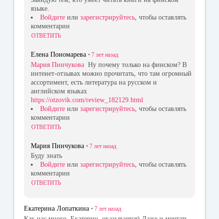
языке.
Войдите
или
зарегистрируйтесь
, чтобы оставлять
комментарии
ОТВЕТИТЬ
Елена Пономарева
•
7 лет
назад
Мария Пинчукова
Ну почему только на финском? В
интенет-отзывах можно прочитать, что там огромный
ассортимент, есть литература на русском и
английском языках
https://otzovik.com/review_182129.html
Войдите
или
зарегистрируйтесь
, чтобы оставлять
комментарии
ОТВЕТИТЬ
Мария Пинчукова
•
7 лет
назад
Буду знать
Войдите
или
зарегистрируйтесь
, чтобы оставлять
комментарии
ОТВЕТИТЬ
Екатерина Лопаткина
•
7 лет
назад
Как нас много, Екатерин, оказывается) Даже и мечтать