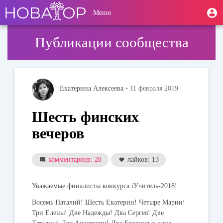
Перейти
User
М
Меню
к
Toggle
п
account
основному
navigation
содержанию
menu
Публикации сообщества
Екатерина Алексеева
• 11 февраля 2019
Шесть финских
вечеров
комментариев: 28
лайков: 13
Уважаемые финалисты конкурса iУчитель-2018!
Восемь Наталий! Шесть Екатерин! Четыре Марии!
Три Елены! Две Надежды! Два Сергея! Две