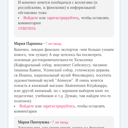
И конечно хочется пообщаться с коллегами (и
российскими, и финскими) в неформлаьной
обстановке тоже.
Войдите
или
зарегистрируйтесь
, чтобы оставлять
комментарии
ОТВЕТИТЬ
Мария Паршина
•
7 лет
назад
Конечно, лекции финских экспертов -чем больше узнаем
нового, тем лучше) А еще хотелось бы посмотреть
основные достопримечательности Хельсинки
(Кафедральный собор, монумент Сибелиусу, часовню
тишины Кампи, Успенский собор, готическую церковь
св.Иоанна, национальный музей Финляндии), посетить
художественный музей "Атенеум". И очень хочется
попасть в книжный магазин Akateeminen Kirjakauppa,
или другой книжный, но с хорошим выбором книг по
педагогике, учебников и т.д. Думаю, там найдем что-то
полезное).
Войдите
или
зарегистрируйтесь
, чтобы оставлять
комментарии
Мария Пинчукова
•
7 лет
назад
Завидую тем, кто умеет читать книги на финском