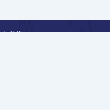
НОВАТОР
Коллективная блогоплатформа и площадка для профессионального
роста, обмена инновационными идеями и решениями, передачи
опыта и экспертной деятельности работников образования в
области современных стандартов и технологий.
Редакционная политика
Навигация
Новые пользователи
Публикации
Школа автора
Архив Галактики
Дискуссии
Участники
Партнерам
Контакты