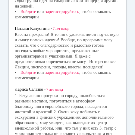
Одна группа идет на симфонический концерт, а другая -
на хоккей.
Войдите
или
зарегистрируйтесь
, чтобы оставлять
комментарии
Наталья Капустина
•
7 лет
назад
Квесты-прекрасно! Я точно с удовольствием поучаствую
и смогу помочь идеями! Вообще, по программе могу
сказать, что с благодарностью и радостью готова
посещать любые мероприятия, предложенные
организаторами и участниками. Я даже с
предпочтениями определиться не могу...Интересно все!
Лекции, экскурсии, походы, квесты, посиделки!
Войдите
или
зарегистрируйтесь
, чтобы оставлять
комментарии
Лариса Салазко
•
7 лет
назад
1. Безусловно прогулки по городу, полюбоваться
разными местами, погрузиться в атмосферу
благополучного европейского города, насладиться
чистотой и красотой 2. Очень хочу побывать с
экскурсией в финских учреждениях дополнительного
образования, хочу увидеть, как выглядит их центр
внешкольной работы, или, что там у них есть 3. театр с
моим знанием языка не доставит удовольствия, а вот