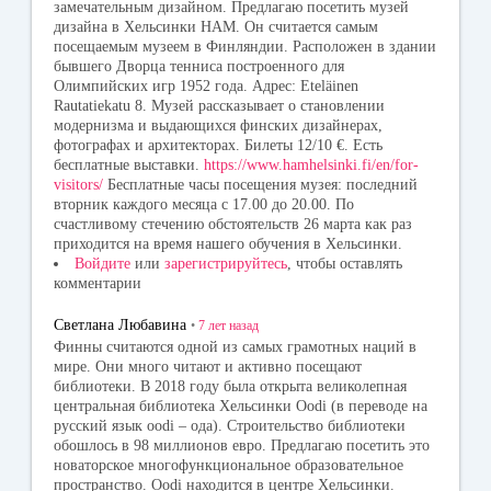
замечательным дизайном. Предлагаю посетить музей
дизайна в Хельсинки HAM. Он считается самым
посещаемым музеем в Финляндии. Расположен в здании
бывшего Дворца тенниса построенного для
Олимпийских игр 1952 года. Адрес: Eteläinen
Rautatiekatu 8. Музей рассказывает о становлении
модернизма и выдающихся финских дизайнерах,
фотографах и архитекторах. Билеты 12/10 €. Есть
бесплатные выставки.
https://www.hamhelsinki.fi/en/for-
visitors/
Бесплатные часы посещения музея: последний
вторник каждого месяца с 17.00 до 20.00. По
счастливому стечению обстоятельств 26 марта как раз
приходится на время нашего обучения в Хельсинки.
Войдите
или
зарегистрируйтесь
, чтобы оставлять
комментарии
Светлана Любавина
•
7 лет
назад
Финны считаются одной из самых грамотных наций в
мире. Они много читают и активно посещают
библиотеки. В 2018 году была открыта великолепная
центральная библиотека Хельсинки Oodi (в переводе на
русский язык oodi – ода). Строительство библиотеки
обошлось в 98 миллионов евро. Предлагаю посетить это
новаторское многофункциональное образовательное
пространство. Oodi находится в центре Хельсинки.