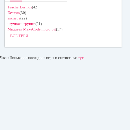
TeacherDesmos
(42)
Desmos
(30)
эксперт
(22)
научная игрушка
(21)
Maqueen MakeCode micro:bit
(17)
ВСЕ ТЕГИ
Чжэн Циньвэнь - последние игры и статистика:
тут
.