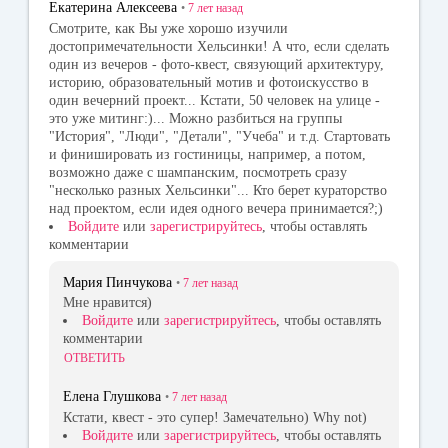
Екатерина Алексеева
•
7 лет
назад
Смотрите, как Вы уже хорошо изучили
достопримечательности Хельсинки! А что, если сделать
один из вечеров - фото-квест, связующий архитектуру,
историю, образовательный мотив и фотоискусство в
один вечерний проект... Кстати, 50 человек на улице -
это уже митинг:)... Можно разбиться на группы
"История", "Люди", "Детали", "Учеба" и т.д. Стартовать
и финишировать из гостиницы, например, а потом,
возможно даже с шампанским, посмотреть сразу
"несколько разных Хельсинки"... Кто берет кураторство
над проектом, если идея одного вечера принимается?;)
Войдите
или
зарегистрируйтесь
, чтобы оставлять
комментарии
Мария Пинчукова
•
7 лет
назад
Мне нравится)
Войдите
или
зарегистрируйтесь
, чтобы оставлять
комментарии
ОТВЕТИТЬ
Елена Глушкова
•
7 лет
назад
Кстати, квест - это супер! Замечательно) Why not)
Войдите
или
зарегистрируйтесь
, чтобы оставлять