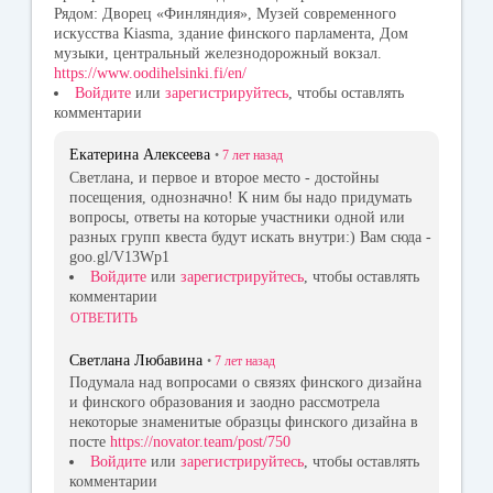
Рядом: Дворец «Финляндия», Музей современного
искусства Kiasma, здание финского парламента, Дом
музыки, центральный железнодорожный вокзал.
https://www.oodihelsinki.fi/en/
Войдите
или
зарегистрируйтесь
, чтобы оставлять
комментарии
Екатерина Алексеева
•
7 лет
назад
Светлана, и первое и второе место - достойны
посещения, однозначно! К ним бы надо придумать
вопросы, ответы на которые участники одной или
разных групп квеста будут искать внутри:) Вам сюда -
goo.gl/V13Wp1
Войдите
или
зарегистрируйтесь
, чтобы оставлять
комментарии
ОТВЕТИТЬ
Светлана Любавина
•
7 лет
назад
Подумала над вопросами о связях финского дизайна
и финского образования и заодно рассмотрела
некоторые знаменитые образцы финского дизайна в
посте
https://novator.team/post/750
Войдите
или
зарегистрируйтесь
, чтобы оставлять
комментарии