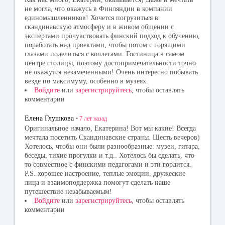
не могла, что окажусь в Финляндии в компании
единомышленников! Хочется погрузиться в
скандинавскую атмосферу и в живом общении с
экспертами прочувствовать финский подход к обучению,
поработать над проектами, чтобы потом с горящими
глазами поделиться с коллегами. Гостиница в самом
центре столицы, поэтому достопримечательности точно
не окажутся незамеченными! Очень интересно побывать
везде по максимуму, особенно в музеях.
Войдите
или
зарегистрируйтесь
, чтобы оставлять
комментарии
Елена Глушкова
•
7 лет
назад
Оригинальное начало, Екатерина! Вот мы какие! Всегда
мечтала посетить Скандинавские страны. Шесть вечеров)
Хотелось, чтобы они были разнообразные: музеи, гитара,
беседы, тихие прогулки и т.д.. Хотелось бы сделать, что-
то совместное с финскими педагогами и эти гордится.
P.S. хорошее настроение, теплые эмоции, дружеские
лица и взаимоподдержка помогут сделать наше
путешествие незабываемым!
Войдите
или
зарегистрируйтесь
, чтобы оставлять
комментарии