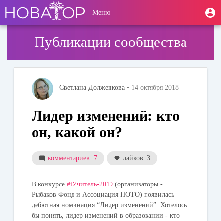
Перейти
User
М
Меню
к
Toggle
п
account
основному
navigation
содержанию
menu
Публикации сообщества
Светлана Долженкова
• 14 октября 2018
Лидер изменений: кто
он, какой он?
комментариев: 7
лайков: 3
В конкурсе
#iУчитель-2019
(организаторы -
Рыбаков Фонд и Ассоциация НОТО) появилась
дебютная номинация “Лидер изменений”. Хотелось
бы понять, лидер изменений в образовании - кто