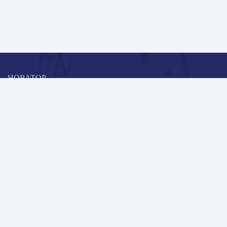
НОВАТОР
Коллективная блогоплатформа и площадка для профессионального
роста, обмена инновационными идеями и решениями, передачи
опыта и экспертной деятельности работников образования в
области современных стандартов и технологий.
Редакционная политика
Навигация
Новые пользователи
Публикации
Школа автора
Архив Галактики
Дискуссии
Участники
Партнерам
Контакты