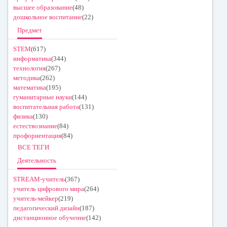
высшее образование
(48)
дошкольное воспитание
(22)
Предмет
STEM
(617)
информатика
(344)
технология
(267)
методика
(262)
математика
(195)
гуманитарные науки
(144)
воспитательная работа
(131)
физика
(130)
естествознание
(84)
профориентация
(84)
ВСЕ ТЕГИ
Деятельность
STREAM-учитель
(367)
учитель цифрового мира
(264)
учитель-мейкер
(219)
педагогический дизайн
(187)
дистанционное обучение
(142)