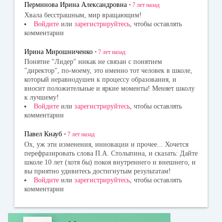
Перминова Ирина Александровна
•
7 лет
назад
Хвала бесстрашным, мир вращающим!
Войдите
или
зарегистрируйтесь
, чтобы оставлять
комментарии
Ирина Мирошниченко
•
7 лет
назад
Понятие "Лидер" никак не связан с понятием
"директор", по-моему, это именно тот человек в школе,
который неравнодушен к процессу образования, и
вносит положительные и яркие моменты! Меняет школу
к лучшему!
Войдите
или
зарегистрируйтесь
, чтобы оставлять
комментарии
Павел Кнауб
•
7 лет
назад
Ох, уж эти изменения, инновации и прочее... Хочется
перефразировать слова П.А. Столыпина, и сказать: Дайте
школе 10 лет (хотя бы) покоя внутреннего и внешнего, и
вы приятно удивитесь достигнутым результатам!
Войдите
или
зарегистрируйтесь
, чтобы оставлять
комментарии