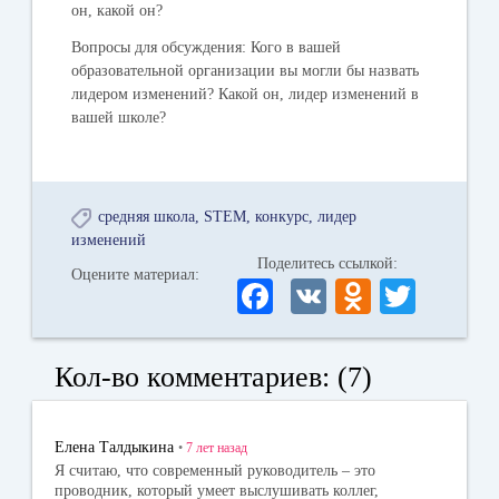
он, какой он?
Вопросы для обсуждения:
Кого в вашей
образовательной организации вы могли бы назвать
лидером изменений? Какой он, лидер изменений в
вашей школе?
средняя школа
STEM
конкурс
лидер
изменений
Поделитесь ссылкой:
Оцените материал:
Fa
V
O
T
ce
K
dn
wi
bo
ok
tte
Кол-во комментариев: (7)
ok
la
r
ss
Елена Талдыкина
•
7 лет
назад
ni
Я считаю, что современный руководитель – это
проводник, который умеет выслушивать коллег,