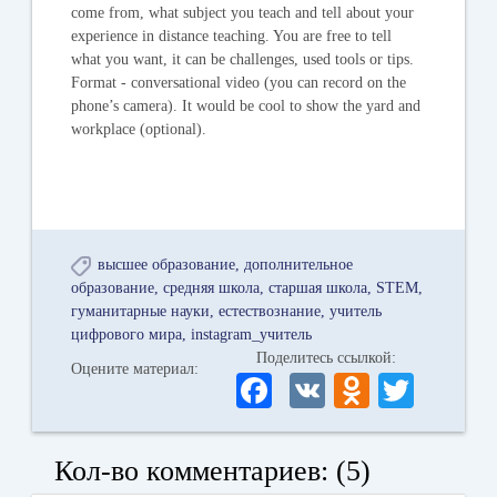
come from, what subject you teach and tell about your
experience in distance teaching. You are free to tell
what you want, it can be challenges, used tools or tips.
Format - conversational video (you can record on the
phone’s camera). It would be cool to show the yard and
workplace (optional).
высшее образование
дополнительное
образование
средняя школа
старшая школа
STEM
гуманитарные науки
естествознание
учитель
цифрового мира
instagram_учитель
Поделитесь ссылкой:
Оцените материал:
Fa
V
O
T
ce
K
dn
wi
bo
ok
tte
Кол-во комментариев: (5)
ok
la
r