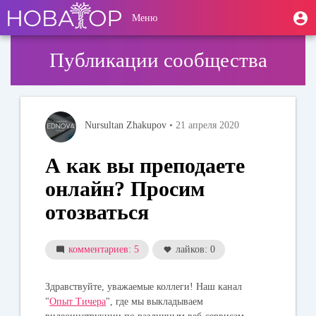
Перейти
User
М
Меню
к
Toggle
п
account
основному
navigation
содержанию
menu
Публикации сообщества
Nursultan Zhakupov
• 21 апреля 2020
А как вы преподаете
онлайн? Просим
отозваться
комментариев: 5
лайков: 0
Здравствуйте, уважаемые коллеги! Наш канал
"
Опыт Тичера
", где мы выкладываем