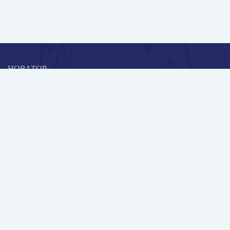
НОВАТОР
Коллективная блогоплатформа и площадка для профессионального
роста, обмена инновационными идеями и решениями, передачи
опыта и экспертной деятельности работников образования в
области современных стандартов и технологий.
Редакционная политика
Навигация
Новые пользователи
Публикации
Школа автора
Архив Галактики
Дискуссии
Участники
Партнерам
Контакты