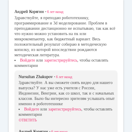
ss
Андрей Корягин
•
6 лет
назад
ni
Здравствуйте, я преподаю робототехнику,
программирование и 3d моделирование. Проблем в
ki
преподавании дистанционно не испытываю, так как всё
что нужно можно установить на пк или
микрокомпьютер, как бюджетный вариант. Весь
положительный результат собираю в методическую
копилку, из которой впоследствии рождаются
методическая литература.
Войдите
или
зарегистрируйтесь
, чтобы оставлять
комментарии
Nursultan Zhakupov
•
6 лет
назад
Здравствуйте. А вы сможете снять видео для нашего
выпуска? У нас уже есть учителя с России,
Индонезии, Венгрии, как со школ, так и с начальных
классов. Было бы интересно зрителям услышать опыт
именно в робототехнике
Войдите
или
зарегистрируйтесь
, чтобы оставлять
комментарии
ОТВЕТИТЬ
Андрей Корягин
•
6 лет
назад