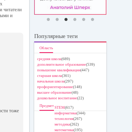
ых
и читатели
ными и
Популярные теги
Область
средняя школа
(689)
дополнительное образование
(539)
повышение квалификации
(447)
старшая школа
(361)
начальная школа
(297)
профориентирование
(148)
высшее образование
(48)
дошкольное воспитание
(22)
Предмет
STEM
(617)
ости тоже
информатика
(344)
технология
(267)
методика
(262)
математика
(195)