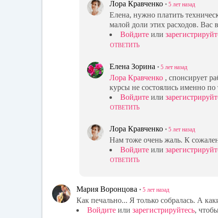
Лора Кравченко
•
5 лет
назад
Елена, нужно платить техническ
малой доли этих расходов. Вас 
Войдите
или
зарегистрируйт
ОТВЕТИТЬ
Елена Зорина
•
5 лет
назад
Лора Кравченко
, спонсирует ра
курсы не состоялись именно по 
Войдите
или
зарегистрируйт
ОТВЕТИТЬ
Лора Кравченко
•
5 лет
назад
Нам тоже очень жаль. К сожален
Войдите
или
зарегистрируйт
ОТВЕТИТЬ
Мария Воронцова
•
5 лет
назад
Как печально... Я только собралась. А ка
Войдите
или
зарегистрируйтесь
, чтоб