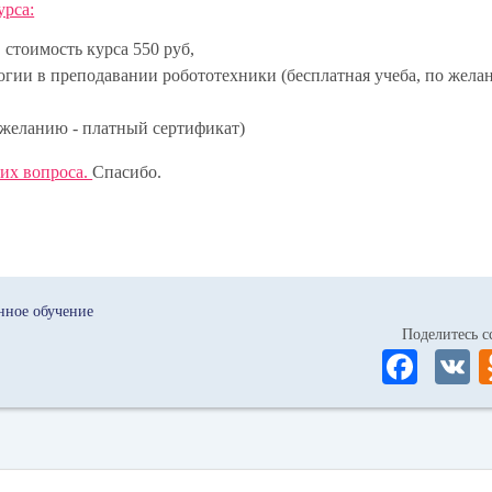
урса:
, стоимость курса 550 руб,
гии в преподавании робототехники (бесплатная учеба, по жела
о желанию - платный сертификат)
ших вопроса.
Спасибо.
нное обучение
Поделитесь
Fa
ce
bo
ok