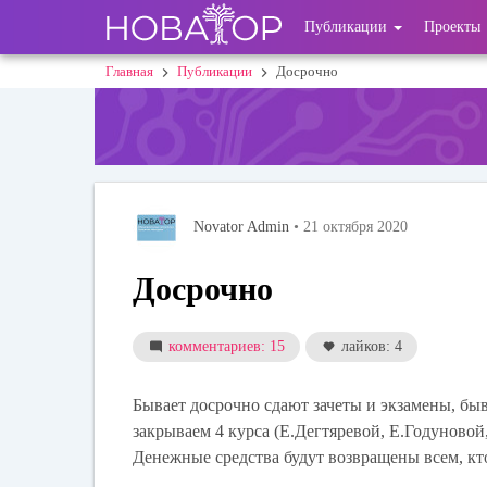
Перейти
User
Публикации
Проекты
к
основному
account
Главная
Публикации
Досрочно
Строка
содержанию
menu
навигации
Novator Admin
• 21 октября 2020
Досрочно
комментариев: 15
лайков: 4
Бывает досрочно сдают зачеты и экзамены, бы
закрываем 4 курса (Е.Дегтяревой, Е.Годуновой,
Денежные средства будут возвращены всем, кто