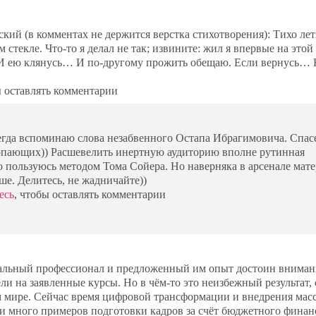
ский (в комментах не держится верстка стихотворения): Тихо лет
стекле. Что-то я делал не так; извините: жил я впервые на этой 
 И ею клянусь… И по-другому прожить обещаю. Если вернусь… Н
ы оставлять комментарии
всегда вспоминаю слова незабвенного Остапа Ибрагимовича. Спас
топающих)) Расшевелить инертную аудиторию вполне рутинная
о пользуюсь методом Тома Сойера. Но наверняка в арсенале мат
ше. Делитесь, не жадничайте))
есь
, чтобы оставлять комментарии
кальный профессионал и предложенный им опыт достоин вниман
ели на заявленные курсы. Но в чём-то это неизбежный результат,
 мире. Сейчас время цифровой трансформации и внедрения мас
и много примеров подготовки кадров за счёт бюджетного финан