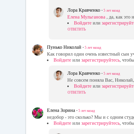
Лора Кравченко
•
5 лет
назад
Елена Мульганова
, да, как это
Войдите
или
зарегистрируйт
ОТВЕТИТЬ
Пунько Николай
•
5 лет
назад
Как говорил один очень известный сын 
Войдите
или
зарегистрируйтесь
, чтоб
Лора Кравченко
•
5 лет
назад
Не совсем поняла Вас, Николай,
Войдите
или
зарегистрируйт
ОТВЕТИТЬ
Елена Зорина
•
5 лет
назад
недобор - это сколько? Мы и с одним студ
Войдите
или
зарегистрируйтесь
, чтоб