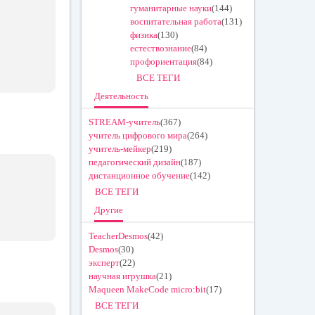
гуманитарные науки
(144)
воспитательная работа
(131)
физика
(130)
естествознание
(84)
профориентация
(84)
ВСЕ ТЕГИ
Деятельность
STREAM-учитель
(367)
учитель цифрового мира
(264)
учитель-мейкер
(219)
педагогический дизайн
(187)
дистанционное обучение
(142)
ВСЕ ТЕГИ
Другие
TeacherDesmos
(42)
Desmos
(30)
эксперт
(22)
научная игрушка
(21)
Maqueen MakeCode micro:bit
(17)
ВСЕ ТЕГИ