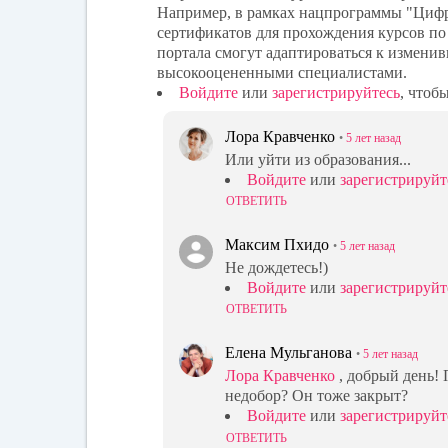
Например, в рамках нацпрограммы "Цифр
сертификатов для прохождения курсов по
портала смогут адаптироваться к измени
высокооцененными специалистами.
Войдите
или
зарегистрируйтесь
, чтоб
Лора Кравченко
•
5 лет
назад
Или уйти из образования...
Войдите
или
зарегистрируйт
ОТВЕТИТЬ
Максим Пхидо
•
5 лет
назад
Не дождетесь!)
Войдите
или
зарегистрируйт
ОТВЕТИТЬ
Елена Мульганова
•
5 лет
назад
Лора Кравченко
, добрый день!
недобор? Он тоже закрыт?
Войдите
или
зарегистрируйт
ОТВЕТИТЬ