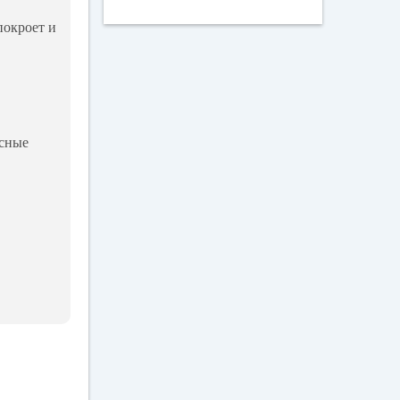
покроет и
есные