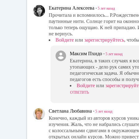
Екатерина Алексеева
•
5 лет
назад
Прочитала и вспомнилось... Р.Рождествен
паутинные нити. Солнце горит на оконном 
только теперь ощущаю. К ней припадаю.
не вернусь.
Войдите
или
зарегистрируйтесь
, чтоб
Максим Пхидо
•
5 лет
назад
Екатерина, в таких случаях я 
утопающих - дело рук самих у
педагогическая задача. Я обычн
педагогов есть способы и получ
Войдите
или
зарегистрируйт
ОТВЕТИТЬ
Светлана Любавина
•
5 лет
назад
Конечно, каждый из авторов курсов уни
изучения. Жаль, что не набрались слушат
с колоссальными сдвигами в окружающем
открытых онлайн курсов. Можно привест