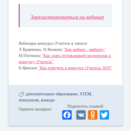
Зарегистрироваться на вебинар
Вебинары конкурса iУчитель в записи:
Л.Кравченко, Н.Яникова
“Как мейкер - мейкеру”
М.Плоткина
“Как снять потрясающий видеоролик к
конкурсу iУчитель”
Б.Ярмахов
“Как победить в конкурсе iУчитель 2019”
дополнительное образование
STEM
технология
конкурс
Поделитесь ссылкой:
Оцените материал:
Fa
V
O
T
ce
K
dn
wi