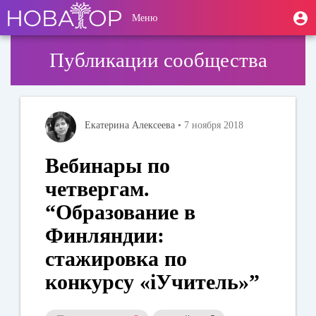
Перейти
User
М
Меню
к
Toggle
п
account
основному
navigation
содержанию
menu
Публикации сообщества
Екатерина Алексеева
• 7 ноября 2018
Вебинары по
четвергам.
“Образование в
Финляндии:
стажировка по
конкурсу «iУчитель»”