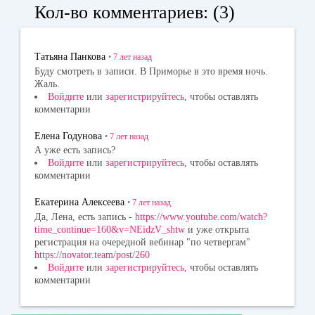
bo
ok
tte
Кол-во комментариев: (3)
ok
la
r
ss
Татьяна Панкова
•
7 лет
назад
ni
Буду смотреть в записи. В Приморье в это время ночь.
Жаль.
ki
Войдите
или
зарегистрируйтесь
, чтобы оставлять
комментарии
Елена Годунова
•
7 лет
назад
А уже есть запись?
Войдите
или
зарегистрируйтесь
, чтобы оставлять
комментарии
Екатерина Алексеева
•
7 лет
назад
Да, Лена, есть запись -
https://www.youtube.com/watch?
time_continue=160&v=NEidzV_shtw
и уже открыта
регистрация на очередной вебинар "по четвергам"
https://novator.team/post/260
Войдите
или
зарегистрируйтесь
, чтобы оставлять
комментарии