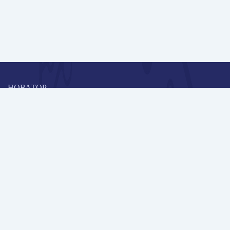
НОВАТОР
Коллективная блогоплатформа и площадка для профессионального
роста, обмена инновационными идеями и решениями, передачи
опыта и экспертной деятельности работников образования в
области современных стандартов и технологий.
Редакционная политика
Навигация
Новые пользователи
Публикации
Школа автора
Архив Галактики
Дискуссии
Участники
Партнерам