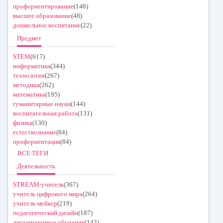
профориентирование
(148)
высшее образование
(48)
дошкольное воспитание
(22)
Предмет
STEM
(617)
информатика
(344)
технология
(267)
методика
(262)
математика
(195)
гуманитарные науки
(144)
воспитательная работа
(131)
физика
(130)
естествознание
(84)
профориентация
(84)
ВСЕ ТЕГИ
Деятельность
STREAM-учитель
(367)
учитель цифрового мира
(264)
учитель-мейкер
(219)
педагогический дизайн
(187)
дистанционное обучение
(142)