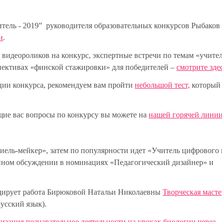
итель - 2019” руководителя образовательных конкурсов Рыбаков
и
.
 видеороликов на конкурс, экспертные встречи по темам «учител
пективах «финской стажировки» для победителей –
смотрите зде
ции конкурса, рекомендуем вам пройти
небольшой тест,
который
ие вас вопросы по конкурсу вы можете на
нашей горячей лини
иель-мейкер», затем по популярности идет «Учитель цифрового 
нном обсуждении в номинациях «Педагогический дизайнер» и
идирует работа Бирюковой Натальи Николаевны
Творческая масте
усский язык).
изация познавательное деятельности на уроках биологии через