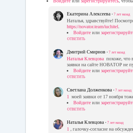
Войдите
или
зарегистрируйтесь
, чтоб
Екатерина Алексеева
•
7 лет
назад
Наталья, здравствуйте! Посмотр
https://novator.team/iuchitel
.
Войдите
или
зарегистрируйт
ОТВЕТИТЬ
Дмитрий Смирнов
•
7 лет
назад
Наталья Клевцова
похоже, что 
заявки на сайте НОВАТОР не п
Войдите
или
зарегистрируйт
ОТВЕТИТЬ
Светлана Долженкова
•
7 лет
назад
1
моей заявки от 17 ноября тоже
Войдите
или
зарегистрируйт
ОТВЕТИТЬ
Наталья Клевцова
•
7 лет
назад
1
, галочку-согласие на обсужде