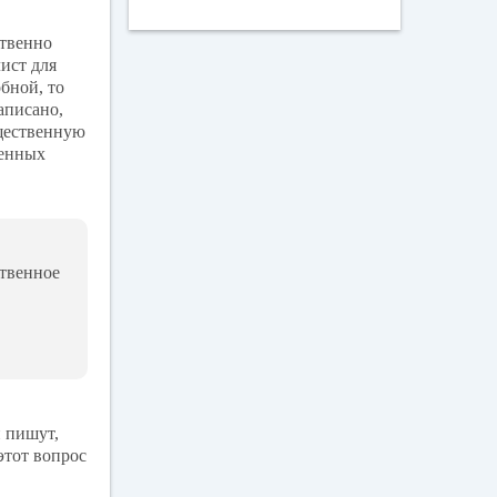
ss
ni
ственно
ki
лист для
бной, то
аписано,
бщественную
венных
ственное
и пишут,
этот вопрос