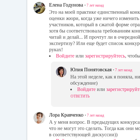
Елена Годунова
•
7 лет
назад
Это на моей практике единственный конк
оценки жюри, когда уже ничего изменить б
участников, который в сжатой форме отра
хотя бы соответствовала требованиям кон
читай и делай... И прочтут ли в очередно
экспертизу? Или еще будет список конку
руках!
Войдите
или
зарегистрируйтесь
, чтоб
Юлия Понятовская
•
7 лет
назад
На этой неделе, как я поняла, н
обсуждение)
Войдите
или
зарегистрируйт
ОТВЕТИТЬ
Лора Кравченко
•
7 лет
назад
А у меня вопрос. В предыдущих конкурсах
что не могут это сделать. Тогда как они 
в соответствующей дискуссии))