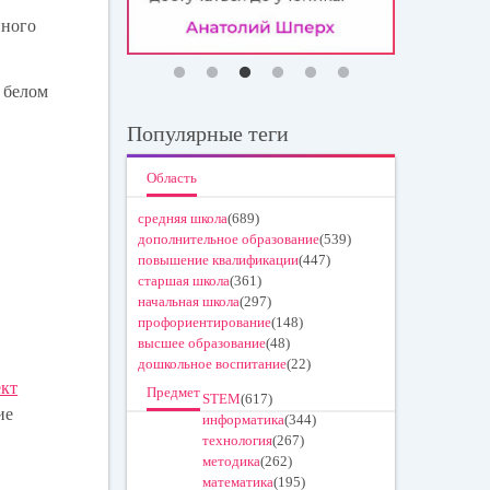
нного
 белом
Популярные теги
Область
средняя школа
(689)
дополнительное образование
(539)
повышение квалификации
(447)
старшая школа
(361)
начальная школа
(297)
профориентирование
(148)
высшее образование
(48)
дошкольное воспитание
(22)
ект
Предмет
STEM
(617)
ие
информатика
(344)
технология
(267)
методика
(262)
математика
(195)