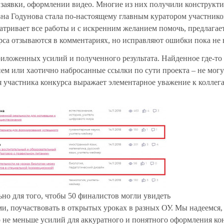
и заявки, оформлении видео. Многие из них получили конструкт
вна Годунова стала по-настоящему главным куратором участнико
атривает все работы и с искренним желанием помочь, предлагае
са отзываются в комментариях, но исправляют ошибки пока не 
риложенных усилий и полученного результата. Найденное где-то 
м или хаотично набросанные ссылки по сути проекта – не могу
 участника конкурса выражает элементарное уважение к коллег
но для того, чтобы 50 финалистов могли увидеть
и, поучаствовать в открытых уроках в разных ОУ. Мы надеемся, 
о не меньше усилий для аккуратного и понятного оформления к