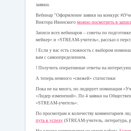
заявки.
Вебинар "Оформление заявки на конкурс #iУч
Виктора Ивинского
можно посмотреть в запис
Записи всех вебинаров – советы по подготовке
мейкер» и «STREAM-учитель», рассказ о перс
!
Если у вас есть сложность с выбором номина
вам с самоопределением.
!
Получить оперативные ответы на интересующ
А теперь немного «свежей» статистики
Пока не на много, но лидирует номинация «Уч
«Лидер изменений». По 4 заявки на Обществе
«STREAM-учитель».
По просмотрам и количеству комментариев л
путь к успеху
(STREAM-учитель, литература, р
Ни одного комментария не имеет работа
Актив