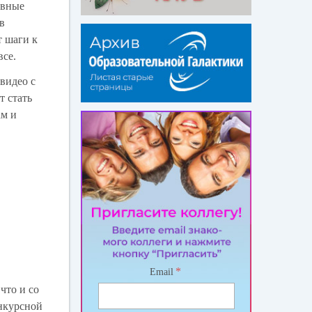
ивные
в
т шаги к
все.
видео с
т стать
ам и
*
Email
что и со
онкурсной