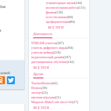
гуманитарные науки
(144)
бая
воспитательная работа
(131)
физика
(130)
естествознание
(84)
профориентация
(84)
ВСЕ ТЕГИ
м
Деятельность
.
STREAM-учитель
(367)
учитель цифрового мира
(264)
учитель-мейкер
(219)
педагогический дизайн
(187)
дистанционное обучение
(142)
ВСЕ ТЕГИ
 ссылкой:
Другие
V
O
T
TeacherDesmos
(42)
K
dn
wi
Desmos
(30)
эксперт
(22)
ok
tte
научная игрушка
(21)
la
r
Maqueen MakeCode micro:bit
(17)
ВСЕ ТЕГИ