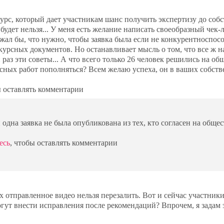
урс, который дает участникам шанс получить экспертизу до соб
удет нельзя... У меня есть желание написать своеобразный чек-
жал бы, что нужно, чтобы заявка была если не конкурентноспосо
курсных документов. Но останавливает мысль о том, что все ж н
й раз эти советы... А что всего только 26 человек решились на о
рсных работ пополняться? Всем желаю успеха, он в ваших собст
ы оставлять комментарии
и одна заявка не была опубликована из тех, кто согласен на обще
есь
, чтобы оставлять комментарии
 отправленное видео нельзя перезалить. Вот и сейчас участник
могут внести исправления после рекомендаций? Впрочем, я задам 