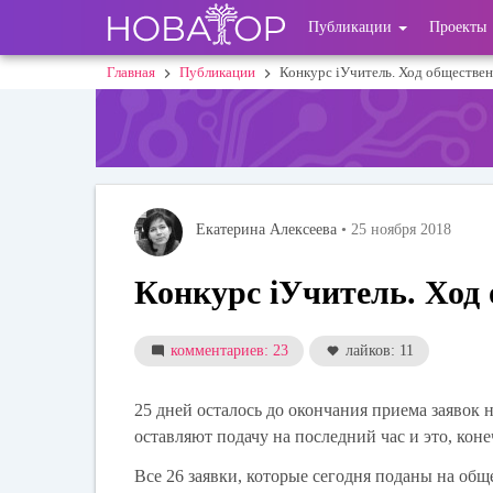
Перейти
User
Публикации
Проекты
к
основному
account
Главная
Публикации
Конкурс iУчитель. Ход обществе
Строка
содержанию
menu
навигации
Екатерина Алексеева
• 25 ноября 2018
Конкурс iУчитель. Ход
комментариев: 23
лайков: 11
25 дней осталось до окончания приема заявок н
оставляют подачу на последний час и это, кон
Все 26 заявки, которые сегодня поданы на о