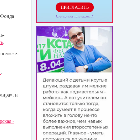
ПРИГЛАСИТЬ
 Фонда
Статистика приглашений
ь-
сь
.
 поможет
и
.
мира», и
рская -