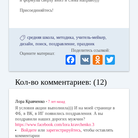
и формулы сверху вниз и слева направо)))
Присоединяйтесь!
средняя школа
методика
учитель-мейкер
дизайн
поиск
поздравление
праздник
Поделитесь ссылкой:
Оцените материал:
Fa
V
O
T
ce
K
dn
wi
bo
ok
tte
Кол-во комментариев: (12)
ok
la
r
ss
Лора Кравченко
•
7 лет
назад
ni
Я условия акции выполнила))) И на моей странице в
ФБ, в ВК, в ИГ появились поздравления. А вы
ki
поздравили наших дорогих мужчин?
https://www.facebook.com/lora.kravchenko.3
Войдите
или
зарегистрируйтесь
, чтобы оставлять
комментарии