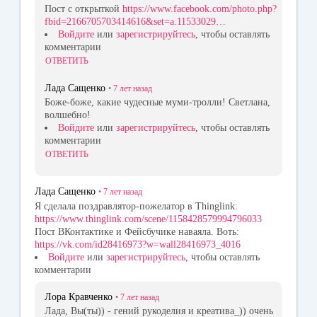
Пост с открыткой
https://www.facebook.com/photo.php?
fbid=2166705703414616&set=a.11533029…
Войдите
или
зарегистрируйтесь
, чтобы оставлять
комментарии
ОТВЕТИТЬ
Лада Сащенко
•
7 лет
назад
Боже-боже, какие чудесные муми-тролли! Светлана,
волшебно!
Войдите
или
зарегистрируйтесь
, чтобы оставлять
комментарии
ОТВЕТИТЬ
Лада Сащенко
•
7 лет
назад
Я сделала поздравлятор-пожелатор в Thinglink:
https://www.thinglink.com/scene/1158428579994796033
Пост ВКонтактике и Фейсбучике наваяла. Воть:
https://vk.com/id28416973?w=wall28416973_4016
Войдите
или
зарегистрируйтесь
, чтобы оставлять
комментарии
Лора Кравченко
•
7 лет
назад
Лада, Вы(ты)) - гений рукоделия и креатива_)) очень