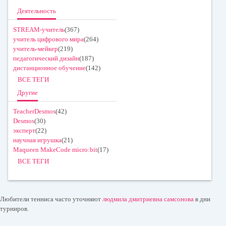
Деятельность
STREAM-учитель
(367)
учитель цифрового мира
(264)
учитель-мейкер
(219)
педагогический дизайн
(187)
дистанционное обучение
(142)
ВСЕ ТЕГИ
Другие
TeacherDesmos
(42)
Desmos
(30)
эксперт
(22)
научная игрушка
(21)
Maqueen MakeCode micro:bit
(17)
ВСЕ ТЕГИ
Любители тенниса часто уточняют
людмила дмитриевна самсонова
в дни
турниров.