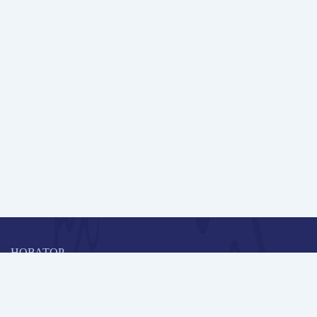
НОВАТОР
Коллективная блогоплатформа и площадка для профессионального
роста, обмена инновационными идеями и решениями, передачи
опыта и экспертной деятельности работников образования в
области современных стандартов и технологий.