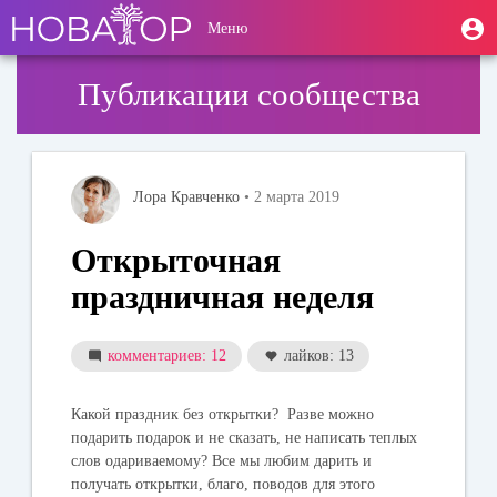
Перейти
User
М
Меню
к
Toggle
п
account
основному
navigation
содержанию
menu
Публикации сообщества
Лора Кравченко
• 2 марта 2019
Открыточная
праздничная неделя
комментариев: 12
лайков: 13
Какой праздник без открытки? Разве можно
подарить подарок и не сказать, не написать теплых
слов одариваемому? Все мы любим дарить и
получать открытки, благо, поводов для этого