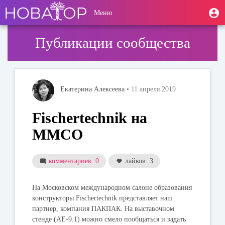
Перейти
User
М
Меню
к
Toggle
п
account
основному
navigation
содержанию
menu
Публикации сообщества
Екатерина Алексеева
• 11 апреля 2019
Fischertechnik на
ММСО
комментариев: 0
лайков: 3
На Московском международном салоне образования
конструкторы Fischertechnik представляет наш
партнер, компания ПАКПАК. На выставочном
стенде (АЕ-9.1) можно смело пообщаться и задать