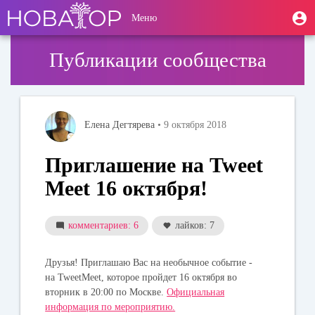
Перейти
User
М
Меню
к
Toggle
п
account
основному
navigation
содержанию
menu
Публикации сообщества
Елена Дегтярева
• 9 октября 2018
Приглашение на Tweet
Meet 16 октября!
комментариев: 6
лайков: 7
Друзья! Приглашаю Вас на необычное событие -
на TweetMeet, которое пройдет 16 октября во
вторник в 20:00 по Москве.
Официальная
информация по мероприятию.