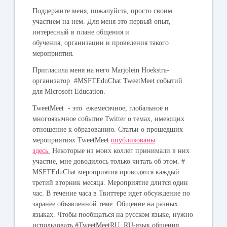
Поддержите меня, пожалуйста, просто своим
участием на нем. Для меня это первый опыт,
интересный в плане общения и
обучения, организации и проведения такого
мероприятия.
Пригласила меня на него Marjolein Hoekstra-
организатор #MSFTEduChat TweetMeet событий
для Microsoft Education.
TweetMeet - это ежемесячное, глобальное и
многоязычное событие Twitter о темах, имеющих
отношение к образованию. Статьи о прошедших
мероприятиях TweetMeet
опубликованы
здесь.
Некоторые из моих коллег принимали в них
участие, мне доводилось только читать об этом. #
MSFTEduChat мероприятия проводятся каждый
третий вторник месяца. Мероприятие длится один
час. В течение часа в Твиттере идет обсуждение по
заранее объявленной теме. Общение на разных
языках.
Чтобы пообщаться на русском языке, нужно
использовать #TweetMeetRU. RU-язык общения