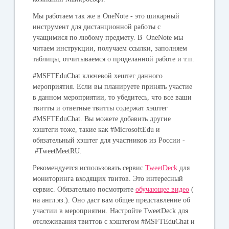
Мы работаем так же в OneNote - это шикарный
инструмент для дистанционной работы с
учащимися по любому предмету. В OneNote мы
читаем инструкции, получаем ссылки, заполняем
таблицы, отчитываемся о проделанной работе и т.п.
#MSFTEduChat ключевой хештег данного
мероприятия. Если вы планируете принять участие
в данном мероприятии, то убедитесь, что все ваши
твитты и ответные твитты содержат хэштег
#MSFTEduChat. Вы можете добавить другие
хэштеги тоже, такие как #MicrosoftEdu и
обязательный хэштег для участников из России -
#TweetMeetRU.
Рекомендуется использовать сервис
TweetDeck
для
мониторинга входящих твитов. Это интересный
сервис. Обязательно посмотрите
обучающее видео
(
на англ.яз.). Оно даст вам общее представление об
участии в мероприятии. Настройте TweetDeck для
отслеживания твиттов с хэштегом #MSFTEduChat и