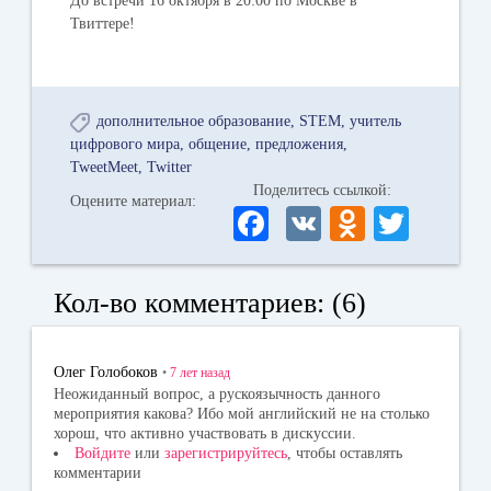
До встречи 16 октября в 20:00 по Москве в
Твиттере!
дополнительное образование
STEM
учитель
цифрового мира
общение
предложения
TweetMeet
Twitter
Поделитесь ссылкой:
Оцените материал:
Fa
V
O
T
ce
K
dn
wi
bo
ok
tte
Кол-во комментариев: (6)
ok
la
r
ss
Олег Голобоков
•
7 лет
назад
ni
Неожиданный вопрос, а рускоязычность данного
мероприятия какова? Ибо мой английский не на столько
ki
хорош, что активно участвовать в дискуссии.
Войдите
или
зарегистрируйтесь
, чтобы оставлять
комментарии