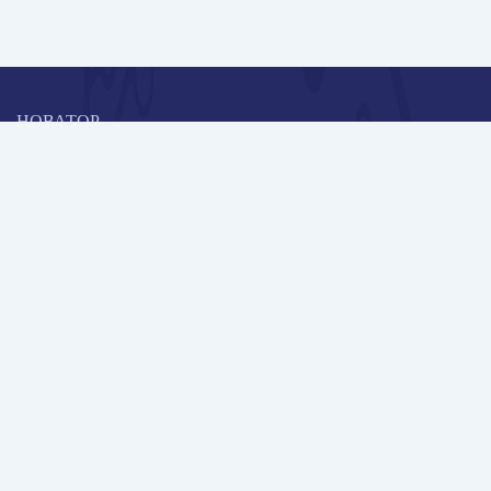
НОВАТОР
Коллективная блогоплатформа и площадка для профессионального
роста, обмена инновационными идеями и решениями, передачи
опыта и экспертной деятельности работников образования в
области современных стандартов и технологий.
Редакционная политика
Навигация
Новые пользователи
Публикации
Школа автора
Архив Галактики
Дискуссии
Участники
Партнерам
Контакты