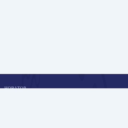
НОВАТОР
Коллективная блогоплатформа и площадка для профессионального
роста, обмена инновационными идеями и решениями, передачи
опыта и экспертной деятельности работников образования в
области современных стандартов и технологий.
Редакционная политика
Навигация
Новые пользователи