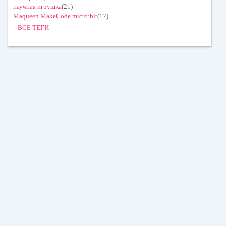
научная игрушка
(21)
Maqueen MakeCode micro:bit
(17)
ВСЕ ТЕГИ