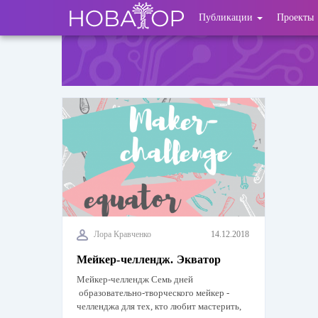
Перейти
User
Публикации
Проекты
к
основному
account
содержанию
menu
Лора Кравченко
14.12.2018
Мейкер-челлендж. Экватор
Мейкер-челлендж Семь дней
образовательно-творческого мейкер -
челленджа для тех, кто любит мастерить,