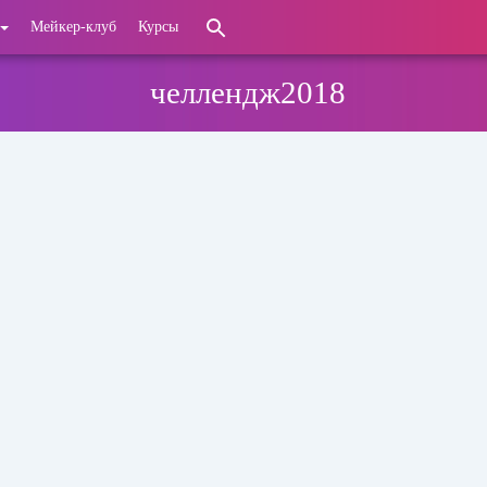
Мейкер-клуб
Курсы
челлендж2018