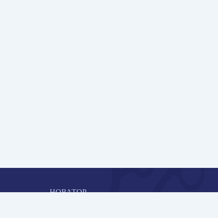
НОВАТОР
Коллективная блогоплатформа и площадка для
профессионального роста, обмена инновационными идеями 