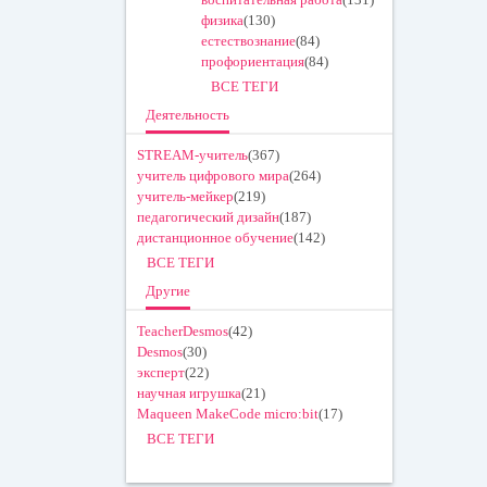
физика
(130)
естествознание
(84)
профориентация
(84)
ВСЕ ТЕГИ
Деятельность
STREAM-учитель
(367)
учитель цифрового мира
(264)
учитель-мейкер
(219)
педагогический дизайн
(187)
дистанционное обучение
(142)
ВСЕ ТЕГИ
Другие
TeacherDesmos
(42)
Desmos
(30)
эксперт
(22)
научная игрушка
(21)
Maqueen MakeCode micro:bit
(17)
ВСЕ ТЕГИ