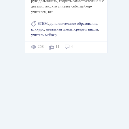
рукодельничать, творить самостоятельно и с
детьми, тех, кто считает себя мейкер-
учителем, кто…
STEM
,
дополнительное образование
,
конкурс
,
начальная школа
,
средняя школа
,
учитель-мейкер
258
11
4