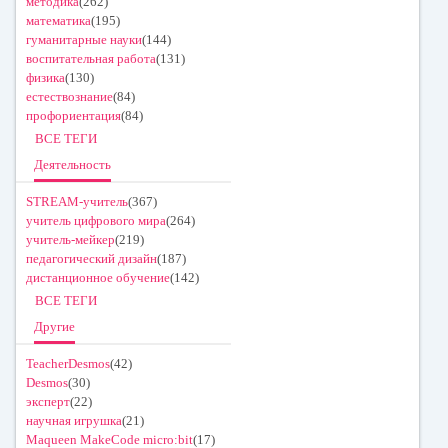
методика
(262)
математика
(195)
гуманитарные науки
(144)
воспитательная работа
(131)
физика
(130)
естествознание
(84)
профориентация
(84)
ВСЕ ТЕГИ
Деятельность
STREAM-учитель
(367)
учитель цифрового мира
(264)
учитель-мейкер
(219)
педагогический дизайн
(187)
дистанционное обучение
(142)
ВСЕ ТЕГИ
Другие
TeacherDesmos
(42)
Desmos
(30)
эксперт
(22)
научная игрушка
(21)
Maqueen MakeCode micro:bit
(17)