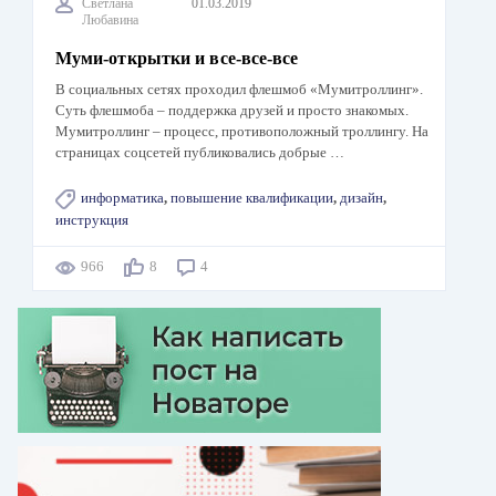
Светлана
01.03.2019
Любавина
Муми-открытки и все-все-все
В социальных сетях проходил флешмоб «Мумитроллинг».
Суть флешмоба – поддержка друзей и просто знакомых.
Мумитроллинг – процесс, противоположный троллингу. На
страницах соцсетей публиковались добрые …
информатика
,
повышение квалификации
,
дизайн
,
инструкция
966
8
4