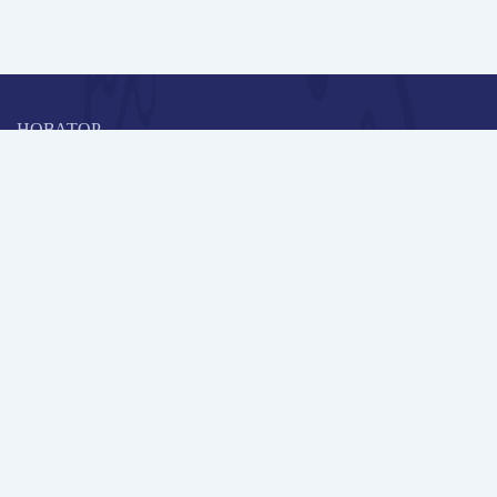
НОВАТОР
Коллективная блогоплатформа и площадка для профессионального
роста, обмена инновационными идеями и решениями, передачи
опыта и экспертной деятельности работников образования в
области современных стандартов и технологий.
Редакционная политика
Навигация
Новые пользователи
Публикации
Школа автора
Архив Галактики
Дискуссии
Участники
Партнерам
Контакты