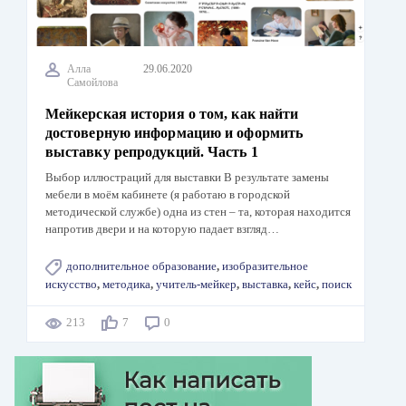
Алла
29.06.2020
Самойлова
Мейкерская история о том, как найти
достоверную информацию и оформить
выставку репродукций. Часть 1
Выбор иллюстраций для выставки В результате замены
мебели в моём кабинете (я работаю в городской
методической службе) одна из стен – та, которая находится
напротив двери и на которую падает взгляд…
дополнительное образование
,
изобразительное
искусство
,
методика
,
учитель-мейкер
,
выставка
,
кейс
,
поиск
213
7
0