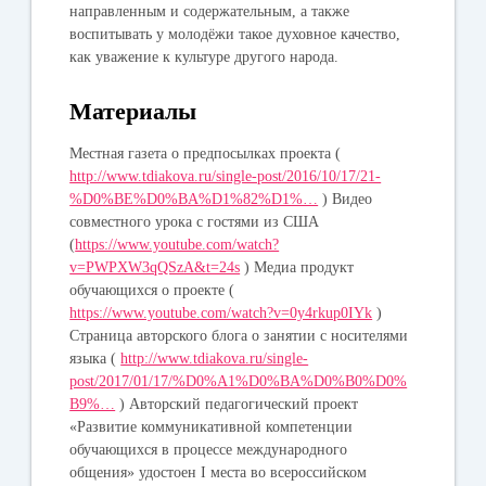
направленным и содержательным, а также
воспитывать у молодёжи такое духовное качество,
как уважение к культуре другого народа.
Материалы
Местная газета о предпосылках проекта (
http://www.tdiakova.ru/single-post/2016/10/17/21-
%D0%BE%D0%BA%D1%82%D1%…
) Видео
совместного урока с гостями из США
(
https://www.youtube.com/watch?
v=PWPXW3qQSzA&t=24s
) Медиа продукт
обучающихся о проекте (
https://www.youtube.com/watch?v=0y4rkup0IYk
)
Страница авторского блога о занятии с носителями
языка (
http://www.tdiakova.ru/single-
post/2017/01/17/%D0%A1%D0%BA%D0%B0%D0%
B9%…
) Авторский педагогический проект
«Развитие коммуникативной компетенции
обучающихся в процессе международного
общения» удостоен I места во всероссийском