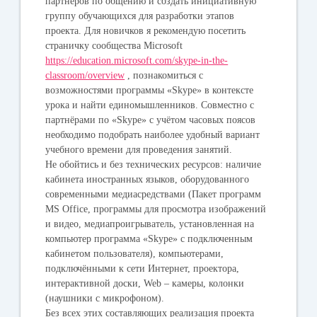
партнеров по общению и создать инициативную
группу обучающихся для разработки этапов
проекта. Для новичков я рекомендую посетить
страничку сообщества Microsoft
https://education.microsoft.com/skype-in-the-
classroom/overview
, познакомиться с
возможностями программы «Skype» в контексте
урока и найти единомышленников. Совместно с
партнёрами по «Skype» с учётом часовых поясов
необходимо подобрать наиболее удобный вариант
учебного времени для проведения занятий.
Не обойтись и без технических ресурсов: наличие
кабинета иностранных языков, оборудованного
современными медиасредствами (Пакет программ
MS Office, программы для просмотра изображений
и видео, медиапроигрыватель, установленная на
компьютер программа «Skype» c подключенным
кабинетом пользователя), компьютерами,
подключёнными к сети Интернет, проектора,
интерактивной доски, Web – камеры, колонки
(наушники с микрофоном).
Без всех этих составляющих реализация проекта