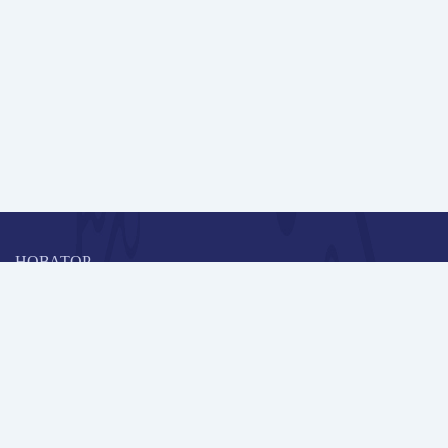
НОВАТОР
Коллективная блогоплатформа и площадка для профессионального
роста, обмена инновационными идеями и решениями, передачи
опыта и экспертной деятельности работников образования в
области современных стандартов и технологий.
Редакционная политика
Навигация
Новые пользователи
Публикации
Школа автора