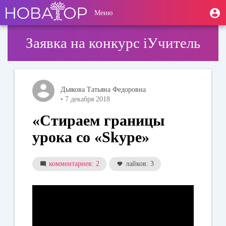
Перейти
User
М
Меню
к
Toggle
п
account
основному
navigation
содержанию
menu
Заявка на конкурс iУчитель
Дьякова Татьяна Федоровна
• 7 декабря 2018
«Стираем границы
урока со «Skype»
комментариев: 2
лайков: 3