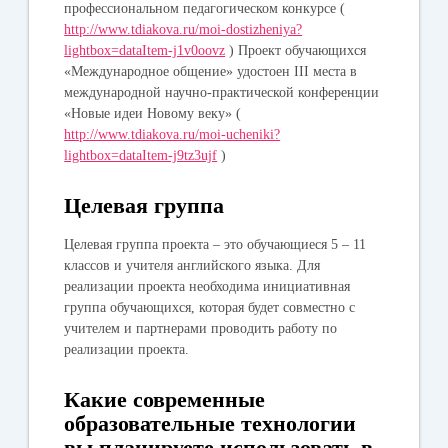
профессиональном педагогическом конкурсе (
http://www.tdiakova.ru/moi-dostizheniya?
lightbox=dataItem-j1v0oovz
) Проект обучающихся
«Международное общение» удостоен III места в
международной научно-практической конференции
«Новые идеи Новому веку» (
http://www.tdiakova.ru/moi-ucheniki?
lightbox=dataItem-j9tz3ujf
)
Целевая группа
Целевая группа проекта – это обучающиеся 5 – 11
классов и учителя английского языка. Для
реализации проекта необходима инициативная
группа обучающихся, которая будет совместно с
учителем и партнерами проводить работу по
реализации проекта.
Какие современные
образовательные технологии
вы планируете использовать в