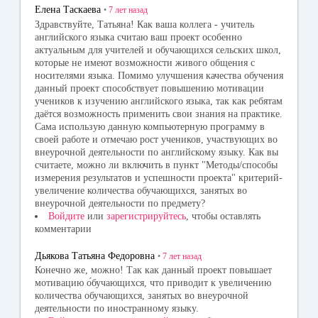
ss
Елена Таскаева
•
7 лет
назад
ni
Здравствуйте, Татьяна! Как ваша коллега - учитель
английского языка считаю ваш проект особенно
ki
актуальным для учителей и обучающихся сельских школ,
которые не имеют возможности живого общения с
носителями языка. Помимо улучшения качества обучения
данный проект способствует повышению мотивации
учеников к изучению английского языка, так как ребятам
даётся возможность применить свои знания на практике.
Сама использую данную компьютерную программу в
своей работе и отмечаю рост учеников, участвующих во
внеурочной деятельности по английскому языку. Как вы
считаете, можно ли включить в пункт "Методы/способы
измерения результатов и успешности проекта" критерий-
увеличение количества обучающихся, занятых во
внеурочной деятельности по предмету?
Войдите
или
зарегистрируйтесь
, чтобы оставлять
комментарии
Дьякова Татьяна Федоровна
•
7 лет
назад
Конечно же, можно! Так как данный проект повышает
мотивацию о́бучающихся, что приводит к увеличению
количества обучающихся, занятых во внеурочной
деятельности по иностранному языку.