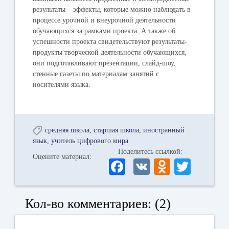
результаты – эффекты, которые можно наблюдать в
процессе урочной и внеурочной деятельности
обучающихся за рамками проекта. А также об
успешности проекта свидетельствуют результаты-
продукты творческой деятельности обучающихся,
они подготавливают презентации, слайд-шоу,
стенные газеты по материалам занятий с
носителями языка.
средняя школа
старшая школа
иностранный
язык
учитель цифрового мира
Поделитесь ссылкой:
Оцените материал:
Fa
V
O
T
ce
K
dn
wi
bo
ok
tte
Кол-во комментариев: (2)
ok
la
r