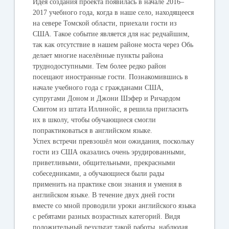
Идея создания проекта появилась в начале 2016–
2017 учебного года, когда в наше село, находящееся
на севере Томской области, приехали гости из
США. Такое событие является для нас редчайшим,
так как отсутствие в нашем районе моста через Обь
делает многие населённые пункты района
труднодоступными. Тем более редко район
посещают иностранные гости. Познакомившись в
начале учебного года с гражданами США,
супругами Доном и Джони Шэфер и Ричардом
Смитом из штата Иллинойс, я решила пригласить
их в школу, чтобы обучающиеся смогли
попрактиковаться в английском языке.
Успех встречи превзошёл мои ожидания, поскольку
гости из США оказались очень эрудированными,
приветливыми, общительными, прекрасными
собеседниками, а обучающиеся были рады
применить на практике свои знания и умения в
английском языке. В течение двух дней гости
вместе со мной проводили уроки английского языка
с ребятами разных возрастных категорий. Видя
положительный результат такой работы, наблюдая