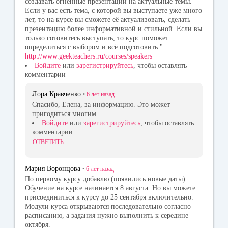
создавать огненные презентации на актуальные темы.
Если у вас есть тема, с которой вы выступаете уже много
лет, то на курсе вы сможете её актуализовать, сделать
презентацию более информативной и стильной. Если вы
только готовитесь выступать, то курс поможет
определиться с выбором и всё подготовить."
http://www.geekteachers.ru/courses/speakers
Войдите
или
зарегистрируйтесь
, чтобы оставлять
комментарии
Лора Кравченко
•
6 лет
назад
Спасибо, Елена, за информацию. Это может
пригодиться многим.
Войдите
или
зарегистрируйтесь
, чтобы оставлять
комментарии
ОТВЕТИТЬ
Мария Воронцова
•
6 лет
назад
По первому курсу добавлю (появились новые даты)
Обучение на курсе начинается 8 августа. Но вы можете
присоединиться к курсу до 25 сентября включительно.
Модули курса открываются последовательно согласно
расписанию, а задания нужно выполнить к середине
октября.