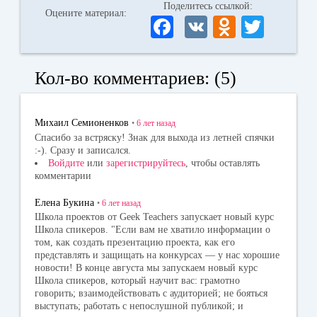
Поделитесь ссылкой:
Оцените материал:
Fa
V
O
T
ce
K
dn
wi
bo
ok
tte
Кол-во комментариев: (5)
ok
la
r
ss
Михаил Семионенков
•
6 лет
назад
ni
Спасибо за встряску! Знак для выхода из летней спячки
:-). Сразу и записался.
ki
Войдите
или
зарегистрируйтесь
, чтобы оставлять
комментарии
Елена Букина
•
6 лет
назад
Школа проектов от Geek Teachers запускает новый курс
Школа спикеров. "Если вам не хватило информации о
том, как создать презентацию проекта, как его
представлять и защищать на конкурсах — у нас хорошие
новости! В конце августа мы запускаем новый курс
Школа спикеров, который научит вас: грамотно
говорить; взаимодействовать с аудиторией; не бояться
выступать; работать с непослушной публикой; и