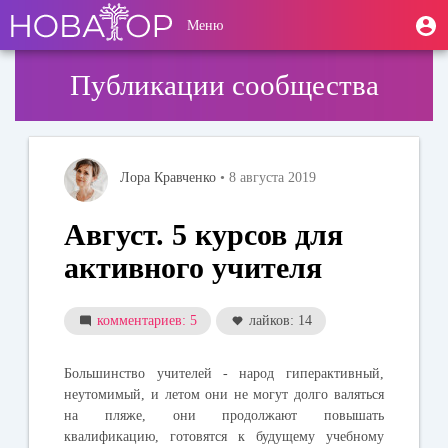
Перейти
User
М
Меню
к
Toggle
п
account
основному
navigation
содержанию
menu
Публикации сообщества
Лора Кравченко
• 8 августа 2019
Август. 5 курсов для
активного учителя
комментариев: 5
лайков: 14
Большинство учителей - народ гиперактивный,
неутомимый, и летом они не могут долго валяться
на пляже, они продолжают повышать
квалификацию, готовятся к будущему учебному