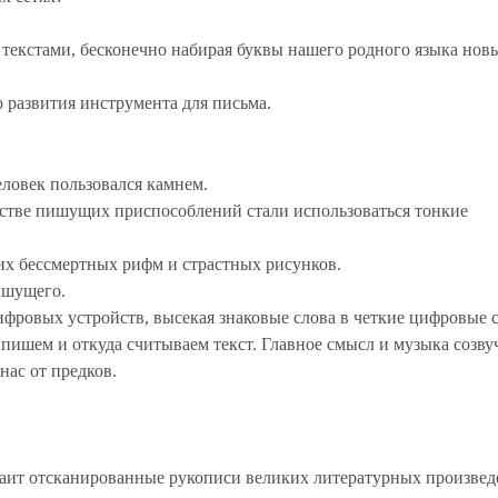
 текстами, бесконечно набирая буквы нашего родного языка но
 развития инструмента для письма.
еловек пользовался камнем.
естве пишущих приспособлений стали использоваться тонкие
х бессмертных рифм и страстных рисунков.
ишущего.
фровых устройств, высекая знаковые слова в четкие цифровые 
ы пишем и откуда считываем текст. Главное смысл и музыка созву
нас от предков.
таит отсканированные рукописи великих литературных произвед