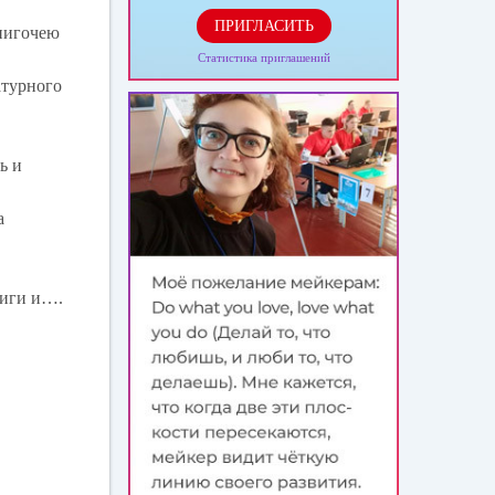
ПРИГЛАСИТЬ
книгочею
Статистика приглашений
атурного
.
ь и
а
ниги и….