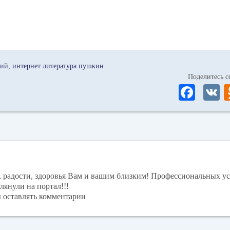
ний
интернет литература пушкин
Поделитесь
Fa
ce
bo
ok
, радости, здоровья Вам и вашим близким! Профессиональных ус
лянули на портал!!!
ы оставлять комментарии