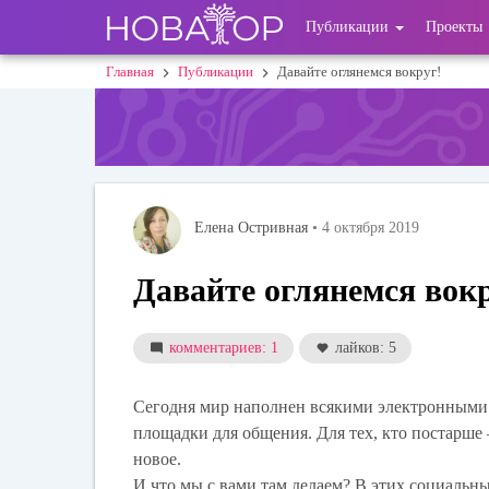
Перейти
User
Публикации
Проекты
к
основному
account
Главная
Публикации
Давайте оглянемся вокруг!
Строка
содержанию
menu
навигации
Елена Остривная
• 4 октября 2019
Давайте оглянемся вок
комментариев: 1
лайков: 5
Сегодня мир наполнен всякими электронными 
площадки для общения. Для тех, кто постарше 
новое.
И что мы с вами там делаем? В этих социальны