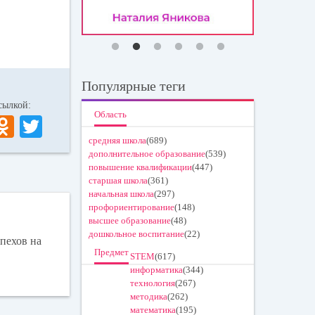
Популярные теги
 ссылкой:
Область
V
O
T
K
dn
wi
средняя школа
(689)
дополнительное образование
(539)
ok
tte
повышение квалификации
(447)
старшая школа
(361)
la
r
начальная школа
(297)
ss
профориентирование
(148)
высшее образование
(48)
ni
дошкольное воспитание
(22)
пехов на
ki
Предмет
STEM
(617)
информатика
(344)
технология
(267)
методика
(262)
математика
(195)