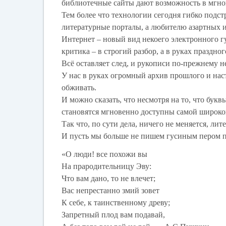
библиотечные сайты дают возможность в мгнов
Тем более что технологии сегодня гибко подст
литературные порталы, а любителю азартных и
Интернет – новый вид некоего электронного гу
критика – в строгий разбор, а в руках праздн
Всё оставляет след, и рукописи по-прежнему н
У нас в руках огромный архив прошлого и нас
обживать.
И можно сказать, что несмотря на то, что буквы
становятся мгновенно доступны самой широко
Так что, по сути дела, ничего не меняется, ли
И пусть мы больше не пишем гусиным пером 
«О люди! все похожи вы
На прародительницу Эву:
Что вам дано, то не влечет;
Вас непрестанно змий зовет
К себе, к таинственному древу;
Запретный плод вам подавай,