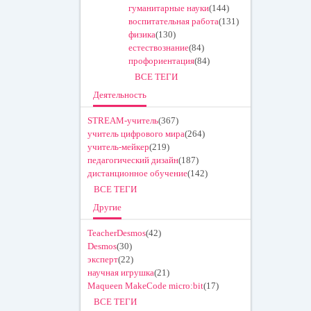
гуманитарные науки
(144)
воспитательная работа
(131)
физика
(130)
естествознание
(84)
профориентация
(84)
ВСЕ ТЕГИ
Деятельность
STREAM-учитель
(367)
учитель цифрового мира
(264)
учитель-мейкер
(219)
педагогический дизайн
(187)
дистанционное обучение
(142)
ВСЕ ТЕГИ
Другие
TeacherDesmos
(42)
Desmos
(30)
эксперт
(22)
научная игрушка
(21)
Maqueen MakeCode micro:bit
(17)
ВСЕ ТЕГИ