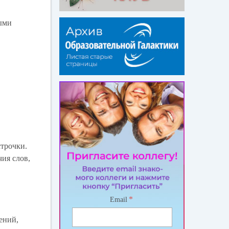
выми
строчки.
чия слов,
*
Email
ений,