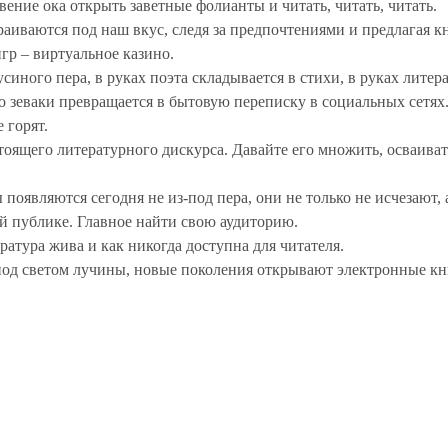
ение ока открыть заветные фолианты и читать, читать, читать.
раиваются под наш вкус, следя за предпочтениями и предлагая 
гр – виртуальное казино.
синого пера, в руках поэта складывается в стихи, в руках литер
ого зеваки превращается в бытовую переписку в социальных сетях
е горят.
тоящего литературного дискурса. Давайте его множить, осваиват
 появляются сегодня не из-под пера, они не только не исчезают, 
й публике. Главное найти свою аудиторию.
тература жива и как никогда доступна для читателя.
под светом лучины, новые поколения открывают электронные к