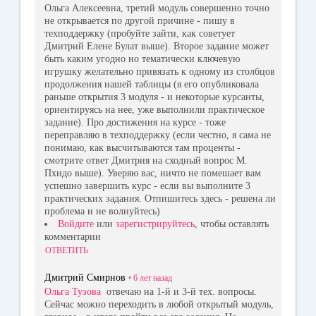
Ольга Алексеевна, третий модуль совершенно точно
не открывается по другой причине - пишу в
техподдержку (пробуйте зайти, как советует
Дмитрий Елене Булат выше). Второе задание может
быть каким угодно но тематически ключевую
игрушку желательно привязать к одному из столбцов
продолжения нашей таблицы (я его опубликовала
раньше открытия 3 модуля - и некоторые курсанты,
ориентируясь на нее, уже выполнили практическое
задание). Про достижения на курсе - тоже
переправляю в техподдержку (если честно, я сама не
понимаю, как высчитываются там проценты -
смотрите ответ Дмитрия на сходный вопрос М.
Пхидо выше). Уверяю вас, ничто не помешает вам
успешно завершить курс - если вы выполните 3
практических задания. Отпишитесь здесь - решена ли
проблема и не волнуйтесь)
Войдите
или
зарегистрируйтесь
, чтобы оставлять
комментарии
ОТВЕТИТЬ
Дмитрий Смирнов
•
6 лет
назад
Ольга Тузова
отвечаю на 1-й и 3-й тех. вопросы.
Сейчас можно переходить в любой открытый модуль,