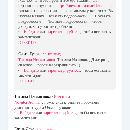
главное - в итоге пройти все его задания. На
странице результатов
https://novator.team/achievements
галочка о завершении первого модуля у вас стоит. Вы
можете нажать "Показать подробности" + "Показать
подробности" + "Больше подробностей", чтобы
увидеть что у вас не пройдено.
Войдите
или
зарегистрируйтесь
, чтобы оставлять
комментарии
ОТВЕТИТЬ
Ольга Тузова
•
6 лет
назад
Татьяна Невидимова
Татьяна Ивановна, Дмитрий,
спасибо. Проблемы разрешились :)
Войдите
или
зарегистрируйтесь
, чтобы оставлять
комментарии
ОТВЕТИТЬ
Татьяна Невидимова
•
6 лет
назад
Novator Admin
, пожалуйста, решите проблемы
участницы курса Ольги Тузовой
Войдите
или
зарегистрируйтесь
, чтобы оставлять
комментарии
Елена Дзус
•
6 лет
назад