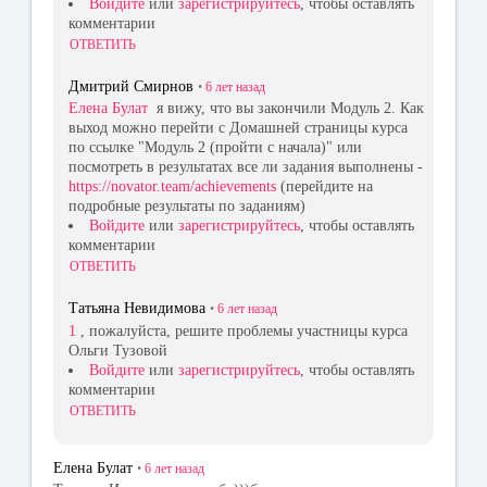
Войдите
или
зарегистрируйтесь
, чтобы оставлять
комментарии
ОТВЕТИТЬ
Дмитрий Смирнов
•
6 лет
назад
Елена Булат
я вижу, что вы закончили Модуль 2. Как
выход можно перейти с Домашней страницы курса
по ссылке "Модуль 2 (пройти с начала)" или
посмотреть в результатах все ли задания выполнены -
https://novator.team/achievements
(перейдите на
подробные результаты по заданиям)
Войдите
или
зарегистрируйтесь
, чтобы оставлять
комментарии
ОТВЕТИТЬ
Татьяна Невидимова
•
6 лет
назад
1
, пожалуйста, решите проблемы участницы курса
Ольги Тузовой
Войдите
или
зарегистрируйтесь
, чтобы оставлять
комментарии
ОТВЕТИТЬ
Елена Булат
•
6 лет
назад