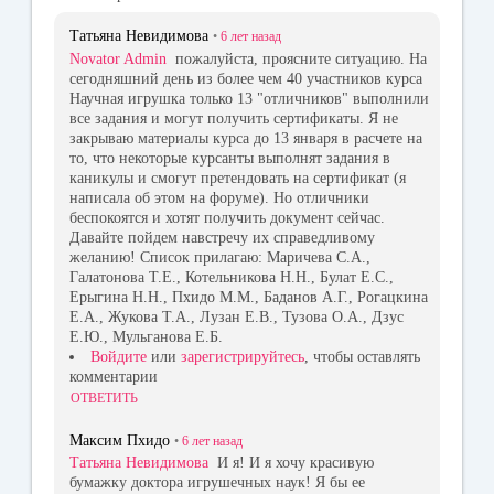
Татьяна Невидимова
•
6 лет
назад
Novator Admin
пожалуйста, проясните ситуацию. На
сегодняшний день из более чем 40 участников курса
Научная игрушка только 13 "отличников" выполнили
все задания и могут получить сертификаты. Я не
закрываю материалы курса до 13 января в расчете на
то, что некоторые курсанты выполнят задания в
каникулы и смогут претендовать на сертификат (я
написала об этом на форуме). Но отличники
беспокоятся и хотят получить документ сейчас.
Давайте пойдем навстречу их справедливому
желанию! Список прилагаю: Маричева С.А.,
Галатонова Т.Е., Котельникова Н.Н., Булат Е.С.,
Ерыгина Н.Н., Пхидо М.М., Баданов А.Г., Рогацкина
Е.А., Жукова Т.А., Лузан Е.В., Тузова О.А., Дзус
Е.Ю., Мульганова Е.Б.
Войдите
или
зарегистрируйтесь
, чтобы оставлять
комментарии
ОТВЕТИТЬ
Максим Пхидо
•
6 лет
назад
Татьяна Невидимова
И я! И я хочу красивую
бумажку доктора игрушечных наук! Я бы ее