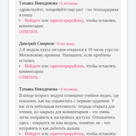
Татьяна Невидимова
•
6 лет
назад
здравствуйте, попробуйте еще раз! - но техподдержке
я пишу
Войдите
или
зарегистрируйтесь
, чтобы оставлять
комментарии
ОТВЕТИТЬ
Дмитрий Смирнов
•
6 лет
назад
2-й модуль курса сегодня открылся в 10 часов утра по
Московскому времени. Напишите, если проблема
осталась.
Войдите
или
зарегистрируйтесь
, чтобы оставлять
комментарии
ОТВЕТИТЬ
Татьяна Невидимова
•
6 лет
назад
В конце второго модуля помещено учебное видео, где
показано, как вы справились с первым заданием. У
вас есть небольшая неточность: тетрадь открыта для
чтения, но закрыта для комментариев - это очень
легко поправить в настройках доступа. Отпишитесь
здесь - открылся ли вам модуль, понятно ли - что
исправить и как работать дальше
Войдите
или
зарегистрируйтесь
, чтобы оставлять