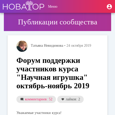
Перейти
User
М
Меню
к
Toggle
п
account
основному
navigation
содержанию
menu
Публикации сообщества
Татьяна Невидимова
• 24 октября 2019
Форум поддержки
участников курса
"Научная игрушка"
октябрь-ноябрь 2019
комментариев: 52
лайков: 2
Уважаемые участники курса!