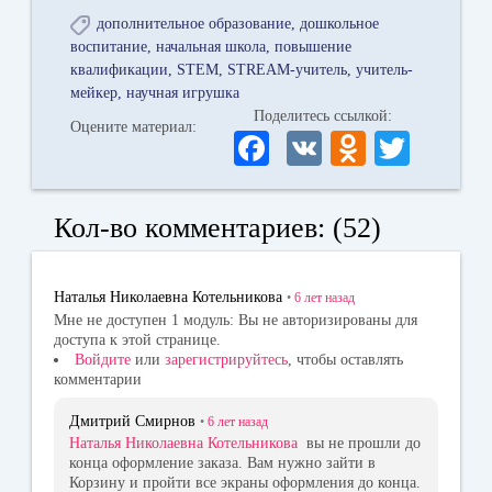
дополнительное образование
дошкольное
воспитание
начальная школа
повышение
квалификации
STEM
STREAM-учитель
учитель-
мейкер
научная игрушка
Поделитесь ссылкой:
Оцените материал:
Fa
V
O
T
ce
K
dn
wi
bo
ok
tte
Кол-во комментариев: (52)
ok
la
r
ss
Наталья Николаевна Котельникова
•
6 лет
назад
ni
Мне не доступен 1 модуль: Вы не авторизированы для
доступа к этой странице.
ki
Войдите
или
зарегистрируйтесь
, чтобы оставлять
комментарии
Дмитрий Смирнов
•
6 лет
назад
Наталья Николаевна Котельникова
вы не прошли до
конца оформление заказа. Вам нужно зайти в
Корзину и пройти все экраны оформления до конца.