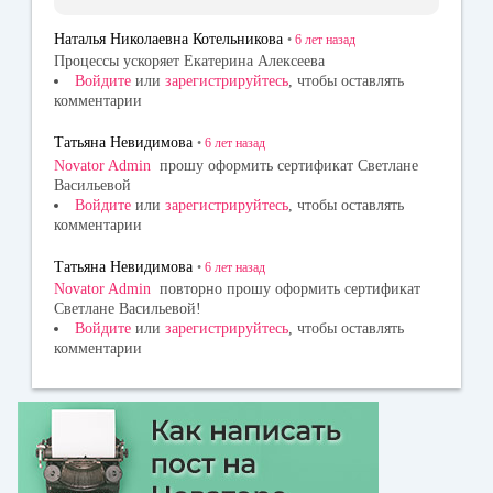
Наталья Николаевна Котельникова
•
6 лет
назад
Процессы ускоряет Екатерина Алексеева
Войдите
или
зарегистрируйтесь
, чтобы оставлять
комментарии
Татьяна Невидимова
•
6 лет
назад
Novator Admin
прошу оформить сертификат Светлане
Васильевой
Войдите
или
зарегистрируйтесь
, чтобы оставлять
комментарии
Татьяна Невидимова
•
6 лет
назад
Novator Admin
повторно прошу оформить сертификат
Светлане Васильевой!
Войдите
или
зарегистрируйтесь
, чтобы оставлять
комментарии