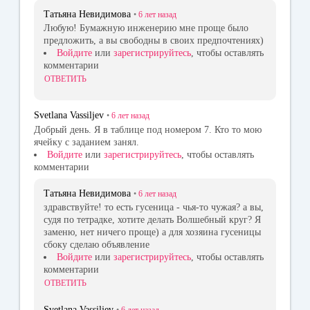
Татьяна Невидимова
•
6 лет
назад
Любую! Бумажную инженерию мне проще было
предложить, а вы свободны в своих предпочтениях)
Войдите
или
зарегистрируйтесь
, чтобы оставлять
комментарии
ОТВЕТИТЬ
Svetlana Vassiljev
•
6 лет
назад
Добрый день. Я в таблице под номером 7. Кто то мою
ячейку с заданием занял.
Войдите
или
зарегистрируйтесь
, чтобы оставлять
комментарии
Татьяна Невидимова
•
6 лет
назад
здравствуйте! то есть гусеница - чья-то чужая? а вы,
судя по тетрадке, хотите делать Волшебный круг? Я
заменю, нет ничего проще) а для хозяина гусеницы
сбоку сделаю объявление
Войдите
или
зарегистрируйтесь
, чтобы оставлять
комментарии
ОТВЕТИТЬ
Svetlana Vassiljev