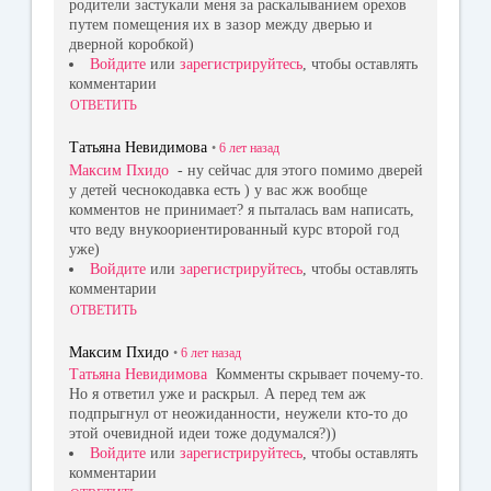
родители застукали меня за раскалыванием орехов
путем помещения их в зазор между дверью и
дверной коробкой)
Войдите
или
зарегистрируйтесь
, чтобы оставлять
комментарии
ОТВЕТИТЬ
Татьяна Невидимова
•
6 лет
назад
Максим Пхидо
- ну сейчас для этого помимо дверей
у детей чеснокодавка есть ) у вас жж вообще
комментов не принимает? я пыталась вам написать,
что веду внукоориентированный курс второй год
уже)
Войдите
или
зарегистрируйтесь
, чтобы оставлять
комментарии
ОТВЕТИТЬ
Максим Пхидо
•
6 лет
назад
Татьяна Невидимова
Комменты скрывает почему-то.
Но я ответил уже и раскрыл. А перед тем аж
подпрыгнул от неожиданности, неужели кто-то до
этой очевидной идеи тоже додумался?))
Войдите
или
зарегистрируйтесь
, чтобы оставлять
комментарии