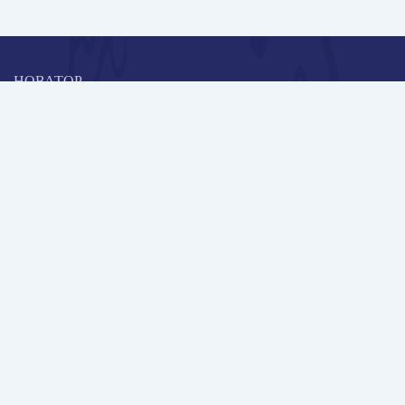
НОВАТОР
Коллективная блогоплатформа и площадка для профессионального
роста, обмена инновационными идеями и решениями, передачи
опыта и экспертной деятельности работников образования в
области современных стандартов и технологий.
Редакционная политика
Навигация
Новые пользователи
Публикации
Школа автора
Архив Галактики
Дискуссии
Участники
Партнерам
Контакты