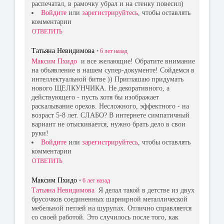
распечатал, в рамочку убрал и на стенку повесил)
Войдите
или
зарегистрируйтесь
, чтобы оставлять
комментарии
ОТВЕТИТЬ
Татьяна Невидимова
•
6 лет
назад
Максим Пхидо
и все желающие! Обратите внимание
на объявление в нашем супер-документе! Сойдемся в
интеллектуальной битве )) Приглашаю придумать
нового ЩЕЛКУНЧИКА. Не декоративного, а
действующего - пусть хотя бы изображает
раскалывание орехов. Несложного, эффектного - на
возраст 5-8 лет. СЛАБО? В интернете симпатичный
вариант не отыскивается, нужно брать дело в свои
руки!
Войдите
или
зарегистрируйтесь
, чтобы оставлять
комментарии
ОТВЕТИТЬ
Максим Пхидо
•
6 лет
назад
Татьяна Невидимова
Я делал такой в детстве из двух
брусочков соединенных шарнирной металлической
мебельной петлей на шурупах. Отлично справляется
со своей работой. Это случилось после того, как