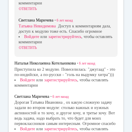
комментарии
ОТВЕТИТЬ
Светлана Маричева
•
6 лет
назад
Татьяна Невидимова
Доступ к комментариям дала,
доступ к модулю тоже есть. Спасибо огромное
Войдите
или
зарегистрируйтесь
, чтобы оставлять
комментарии
ОТВЕТИТЬ
Наталья Николаевна Котельникова
•
6 лет
назад
Приступила ко 2 модулю. Повеселилась: "джугаад" - это
по-индийски, а по-русски - "голь на выдумку хитра")))
Войдите
или
зарегистрируйтесь
, чтобы оставлять
комментарии
Светлана Маричева
•
6 лет
назад
Дорогая Татьяна Ивановна , ох какую сложную задачу
задали во втором модуле: столько важных и нужных
активностей и то хочу, и другое хочу, и третье хочу. Вот
ведь задача, надо выбрать то, что будет для моих
первоклассников самым интересным. Огромное спасибо
Войдите
или
зарегистрируйтесь
, чтобы оставлять