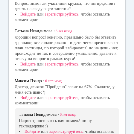
Вопрос: знают ли участники кружка, что им предстоит
делать на следующем занятии?
Войдите
или
зарегистрируйтесь
, чтобы оставлять
комментарии
Татьяна Невидимова
•
6 лет
назад
хороший вопрос! конечно, правильно было бы ответить:
да, знают, все спланировано - и дети четко представляют
план лестницы, по которой взбираются) но на деле - нет,
происходит не так и совершенно умышленно, давайте я
отвечу на вопрос в рамках курса!
Войдите
или
зарегистрируйтесь
, чтобы оставлять
комментарии
Максим Пхидо
•
6 лет
назад
Доктор, движок "Пройдено" завис на 67%. Скажите, у
меня есть шанс?)
Войдите
или
зарегистрируйтесь
, чтобы оставлять
комментарии
Татьяна Невидимова
•
6 лет
назад
Пациент, постараюсь вам помочь! пишу
техподдержке :)
Войдите
или
зарегистрируйтесь
, чтобы оставлять