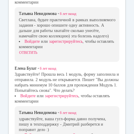
комментарии
Татьяна Невидимова
•
6 лет
назад
Светлана, будьте практичной в рамках выполняемого
задания - хорошо опишите одну активность. А
дальше для работы хватайте сколько унесёте,
намечайте свою коллекцию) эта болезнь надолго)
Войдите
или
зарегистрируйтесь
, чтобы оставлять
комментарии
ОТВЕТИТЬ
Елена Булат
•
6 лет
назад
Здравствуйте! Прошла весь 1 модуль, форму заполнила и
отправила. 2 модуль не открывается. Пишет "Вы должны
набрать минимум 10 баллов для прохождения Модуль 1.
Попытайтесь снова". Что делать?
Войдите
или
зарегистрируйтесь
, чтобы оставлять
комментарии
Татьяна Невидимова
•
6 лет
назад
здравствуйте, ваша гугл-форма давно получена,
пишу в техподдержку - Дмитрий разберется и
поправит дело :)