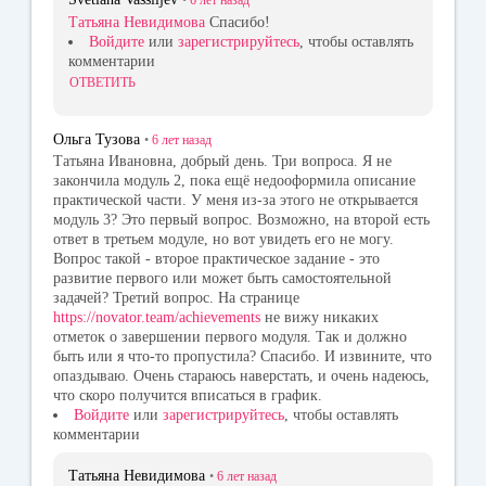
•
6 лет
назад
Татьяна Невидимова
Спасибо!
Войдите
или
зарегистрируйтесь
, чтобы оставлять
комментарии
ОТВЕТИТЬ
Ольга Тузова
•
6 лет
назад
Татьяна Ивановна, добрый день. Три вопроса. Я не
закончила модуль 2, пока ещё недооформила описание
практической части. У меня из-за этого не открывается
модуль 3? Это первый вопрос. Возможно, на второй есть
ответ в третьем модуле, но вот увидеть его не могу.
Вопрос такой - второе практическое задание - это
развитие первого или может быть самостоятельной
задачей? Третий вопрос. На странице
https://novator.team/achievements
не вижу никаких
отметок о завершении первого модуля. Так и должно
быть или я что-то пропустила? Спасибо. И извините, что
опаздываю. Очень стараюсь наверстать, и очень надеюсь,
что скоро получится вписаться в график.
Войдите
или
зарегистрируйтесь
, чтобы оставлять
комментарии
Татьяна Невидимова
•
6 лет
назад