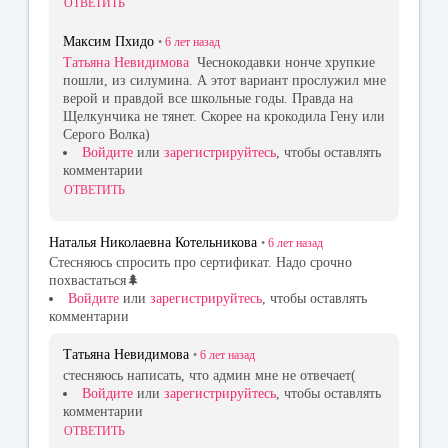
ОТВЕТИТЬ
Максим Пхидо
•
6 лет
назад
Татьяна Невидимова
Чеснокодавки нонче хрупкие
пошли, из силумина. А этот вариант прослужил мне
верой и правдой все школьные годы. Правда на
Щелкунчика не тянет. Скорее на крокодила Гену или
Серого Волка)
Войдите
или
зарегистрируйтесь
, чтобы оставлять
комментарии
ОТВЕТИТЬ
Наталья Николаевна Котельникова
•
6 лет
назад
Стесняюсь спросить про сертификат. Надо срочно
похвастаться🌲
Войдите
или
зарегистрируйтесь
, чтобы оставлять
комментарии
Татьяна Невидимова
•
6 лет
назад
стесняюсь написать, что админ мне не отвечает(
Войдите
или
зарегистрируйтесь
, чтобы оставлять
комментарии
ОТВЕТИТЬ