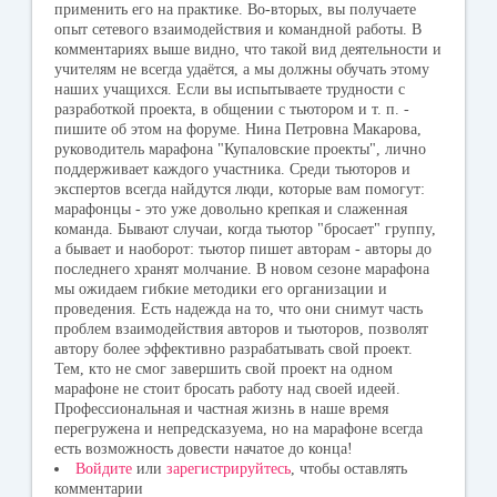
применить его на практике. Во-вторых, вы получаете
опыт сетевого взаимодействия и командной работы. В
комментариях выше видно, что такой вид деятельности и
учителям не всегда удаётся, а мы должны обучать этому
наших учащихся. Если вы испытываете трудности с
разработкой проекта, в общении с тьютором и т. п. -
пишите об этом на форуме. Нина Петровна Макарова,
руководитель марафона "Купаловские проекты", лично
поддерживает каждого участника. Среди тьюторов и
экспертов всегда найдутся люди, которые вам помогут:
марафонцы - это уже довольно крепкая и слаженная
команда. Бывают случаи, когда тьютор "бросает" группу,
а бывает и наоборот: тьютор пишет авторам - авторы до
последнего хранят молчание. В новом сезоне марафона
мы ожидаем гибкие методики его организации и
проведения. Есть надежда на то, что они снимут часть
проблем взаимодействия авторов и тьюторов, позволят
автору более эффективно разрабатывать свой проект.
Тем, кто не смог завершить свой проект на одном
марафоне не стоит бросать работу над своей идеей.
Профессиональная и частная жизнь в наше время
перегружена и непредсказуема, но на марафоне всегда
есть возможность довести начатое до конца!
Войдите
или
зарегистрируйтесь
, чтобы оставлять
комментарии