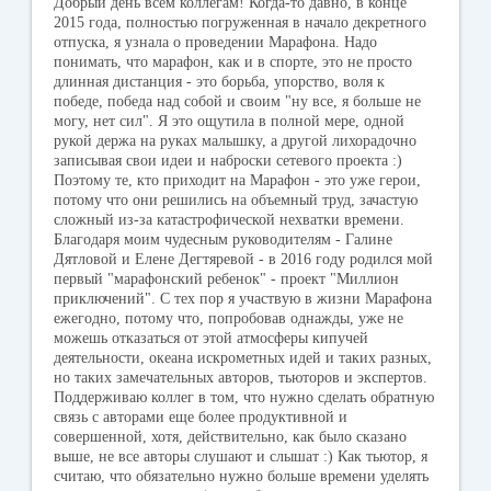
Добрый день всем коллегам! Когда-то давно, в конце
2015 года, полностью погруженная в начало декретного
отпуска, я узнала о проведении Марафона. Надо
понимать, что марафон, как и в спорте, это не просто
длинная дистанция - это борьба, упорство, воля к
победе, победа над собой и своим "ну все, я больше не
могу, нет сил". Я это ощутила в полной мере, одной
рукой держа на руках малышку, а другой лихорадочно
записывая свои идеи и наброски сетевого проекта :)
Поэтому те, кто приходит на Марафон - это уже герои,
потому что они решились на объемный труд, зачастую
сложный из-за катастрофической нехватки времени.
Благодаря моим чудесным руководителям - Галине
Дятловой и Елене Дегтяревой - в 2016 году родился мой
первый "марафонский ребенок" - проект "Миллион
приключений". С тех пор я участвую в жизни Марафона
ежегодно, потому что, попробовав однажды, уже не
можешь отказаться от этой атмосферы кипучей
деятельности, океана искрометных идей и таких разных,
но таких замечательных авторов, тьюторов и экспертов.
Поддерживаю коллег в том, что нужно сделать обратную
связь с авторами еще более продуктивной и
совершенной, хотя, действительно, как было сказано
выше, не все авторы слушают и слышат :) Как тьютор, я
считаю, что обязательно нужно больше времени уделять