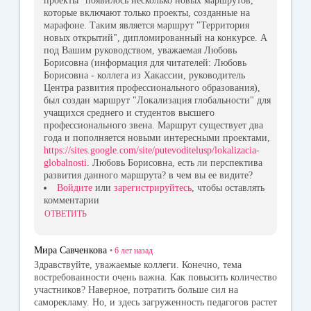
проекты" появилось несколько новых маршрутов,
которые включают только проекты, созданные на
марафоне. Таким является маршрут "Территория
новых открытий", дипломированный на конкурсе. А
под Вашим руководством, уважаемая Любовь
Борисовна (информация для читателей: Любовь
Борисовна - коллега из Хакассии, руководитель
Центра развития профессионального образования),
был создан маршрут "Локализация глобальности" для
учащихся среднего и студентов высшего
профессионального звена. Маршрут существует два
года и пополняется новыми интересными проектами,
https://sites.google.com/site/putevoditelusp/lokalizacia-
globalnosti
. Любовь Борисовна, есть ли перспектива
развития данного маршрута? в чем вы ее видите?
Войдите
или
зарегистрируйтесь
, чтобы оставлять
комментарии
ОТВЕТИТЬ
Мира Савченкова
•
6 лет
назад
Здравствуйте, уважаемые коллеги. Конечно, тема
востребованности очень важна. Как повысить количество
участников? Наверное, потратить больше сил на
саморекламу. Но, и здесь загруженность педагогов растет