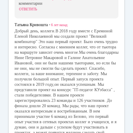
комментарии
ОТВЕТИТЬ
Татьяна Кривошта
•
6 лет
назад
Добрый день, коллеги.В 2018 году вместе с Ереминой
Еленой Николаевной мы создали проект "Великий
комбинатор" Это наш первый проект. Было очень трудно
и интересно. Согласна с мнением коллег, что от тьютора
на маршруте зависит очень многое.Мы очень благодарны
Нине Петровне Макаровой и Галине Анатольевне
Ивановой, они не были нашими тьюторами, но если бы
не они, мы не смогли бы сделать проект. Спасибо,
коллеги, за ваше внимание, терпение и заботу. Мы
получили большой опыт. Первый запуск проекта
состоялся в 2019 году,он оказался успешным. Мы
представили проект на конкурс "IT-педагог КУзбасса" ,
стали победителями. В нашем проекте
зарегистрировались 23 команды и 126 участников. До
финала дошли 20 команд. Мы рады, что наш проект
оказался интересным и востребованным. В нем
принимали участие 6 команд из Белово, это первый
опыт участия в сетевых проектах коллег и учащихся, и я
думаю, они и дальше с успехом будут участвовать в
проектах, а может появится желание сделать свой