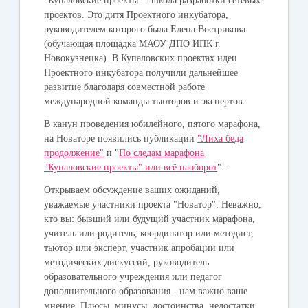
"Купаловские проекты" - школа разработки сетевых
проектов. Это дитя Проектного инкубатора,
руководителем которого была Елена Вострикова
(обучающая площадка МАОУ ДПО ИПК г.
Новокузнецка). В Купаловских проектах идеи
Проектного инкубатора получили дальнейшее
развитие благодаря совместной работе
международной команды тьюторов и экспертов.
В канун проведения юбилейного, пятого марафона,
на Новаторе появились публикации
"Лиха беда
продолжение"
и "
По следам марафона
"Купаловские проекты" или всё наоборот
". .
Открываем обсуждение ваших ожиданий,
уважаемые участники проекта "Новатор". Неважно,
кто вы: бывший или будущий участник марафона,
учитель или родитель, координатор или методист,
тьютор или эксперт, участник апробации или
методических дискуссий, руководитель
образовательного учреждения или педагог
дополнительного образования - нам важно ваше
мнение. Плюсы, минусы, достоинства, недостатки,