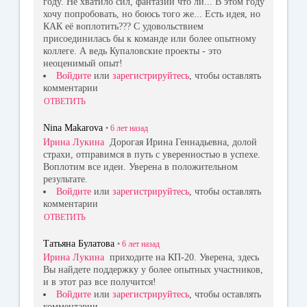
году. Не хватило сил, фантазии что ли... В этом году
хочу попробовать, но боюсь того же... Есть идея, но
КАК её воплотить??? С удовольствием
присоединилась бы к команде или более опытному
коллеге. А ведь Купаловские проекты - это
неоценимый опыт!
Войдите
или
зарегистрируйтесь
, чтобы оставлять
комментарии
ОТВЕТИТЬ
Nina Makarova
•
6 лет
назад
Ирина Лукина
Дорогая Ирина Геннадьевна, долой
страхи, отправимся в путь с уверенностью в успехе.
Воплотим все идеи. Уверена в положительном
результате.
Войдите
или
зарегистрируйтесь
, чтобы оставлять
комментарии
ОТВЕТИТЬ
Татьяна Булатова
•
6 лет
назад
Ирина Лукина
приходите на КП-20. Уверена, здесь
Вы найдете поддержку у более опытных участников,
и в этот раз все получится!
Войдите
или
зарегистрируйтесь
, чтобы оставлять
комментарии