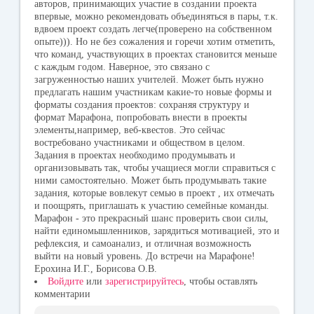
авторов, принимающих участие в создании проекта
впервые, можно рекомендовать объединяться в пары, т.к.
вдвоем проект создать легче(проверено на собственном
опыте))). Но не без сожаления и горечи хотим отметить,
что команд, участвующих в проектах становится меньше
с каждым годом. Наверное, это связано с
загруженностью наших учителей. Может быть нужно
предлагать нашим участникам какие-то новые формы и
форматы создания проектов: сохраняя структуру и
формат Марафона, попробовать внести в проекты
элементы,например, веб-квестов. Это сейчас
востребовано участниками и обществом в целом.
Задания в проектах необходимо продумывать и
организовывать так, чтобы учащиеся могли справиться с
ними самостоятельно. Может быть продумывать такие
задания, которые вовлекут семью в проект , их отмечать
и поощрять, приглашать к участию семейные команды.
Марафон - это прекрасный шанс проверить свои силы,
найти единомышленников, зарядиться мотивацией, это и
рефлексия, и самоанализ, и отличная возможность
выйти на новый уровень. До встречи на Марафоне!
Ерохина И.Г., Борисова О.В.
Войдите
или
зарегистрируйтесь
, чтобы оставлять
комментарии