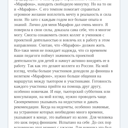
«Марафона», находить свободную минутку. Но на то он
и «Марафон». С его темпом помогает справиться
огромное желание воплотить мечту в реальность и сила
воли. Но зато с каждым годом все больше опыта и
знаний. Лично для меня Марафон дал очень много. Я
поверила в свои силы, доказала сама себе, что я многое
могу. Смогла ознакомить своих коллег и учеников с
проектной деятельностью и вовлечь их в работу в этом
направлении. Считаю, что «Марафон» должен жить.
Все-таки меня не покидает надежда, что со временем
наши педагоги поймут значимость проектной
деятельности для детей и начнут активно внедрять ее в
работу. Так как это делают коллеги из России. На мой
взгляд, чтобы больше участников доходили до финиша в
нелегком «Марафоне», нужно больше общения на
маршрутах между тьютором и участниками. Готовность
каждого участника прийти на помощь друг другу,
особенно новичкам. И еще, тьюторский субботник или
консультации, на мой взгляд, нужно проводить чаще.
Своевременно указывать на недостатки и давать
рекомендации. Когда на недочеты, особенно значимые,
на устранение которых необходимо много времени,
указывают в конце, это выбивает из колеи. Для человека
это шок перед финишем. Испытано на себе. До сих пор
вспоминаю этот момент с ужасом. Для новичка это был