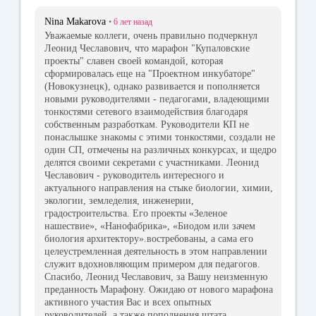
Nina Makarova
•
6 лет
назад
Уважаемые коллеги, очень правильно подчеркнул
Леонид Чеславович, что марафон "Купаловские
проекты" славен своей командой, которая
сформировалась еще на "Проектном инкубаторе"
(Новокузнецк), однако развивается и пополняется
новыми руководителями - педагогами, владеющими
тонкостями сетевого взаимодействия благодаря
собственным разработкам. Руководители КП не
понаслышке знакомы с этими тонкостями, создали не
один СП, отмечены на различных конкурсах, и щедро
делятся своими секретами с участниками. Леонид
Чеславович - руководитель интересного и
актуального направления на стыке биологии, химии,
экологии, земледелия, инженерии,
градостроительства. Его проекты «Зеленое
нашествие», «Нанофабрика», «Биодом или зачем
биология архитектору».востребованы, а сама его
целеустремленная деятельность в этом направлении
служит вдохновляющим примером для педагогов.
Спасибо, Леонид Чеславович, за Вашу неизменную
преданность Марафону. Ожидаю от нового марафона
активного участия Вас и всех опытных
руководителей, а также пополнения штата