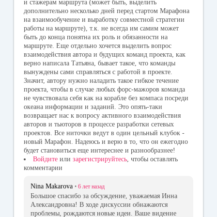
и стажерам маршрута (может быть, выделить
дополнительно несколько дней перед стартом Марафона
на взаимообучение и выработку совместной стратегии
работы на маршруте), т.к. не всегда им самим может
быть до конца понятна их роль и обязанности на
маршруте. Еще отдельно хочется выделить вопрос
взаимодействия автора и будущих команд проекта, как
верно написала Татьяна, бывает такое, что команды
вынуждены сами справляться с работой в проекте.
Значит, автору нужно наладить такое гибкое течение
проекта, чтобы в случае любых форс-мажоров команда
не чувствовала себя как на корабле без компаса посреди
океана информации и заданий. Это опять-таки
возвращает нас к вопросу активного взаимодействия
авторов и тьюторов в процессе разработки сетевых
проектов. Все ниточки ведут в один цельный клубок -
новый Марафон. Надеюсь и верю в то, что он ежегодно
будет становиться еще интереснее и разнообразнее!
Войдите
или
зарегистрируйтесь
, чтобы оставлять
комментарии
Nina Makarova
•
6 лет
назад
Большое спасибо за обсуждение, уважаемая Инна
Александровна! В ходе дискуссии обнажаются
проблемы, рождаются новые идеи. Ваше видение