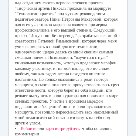
над созданием своего первого сетевого проекта
"Творческая артель Пиксель проходила на маршруте
"Технологии красоты" под чутким руководством
педагога-новатора Нины Петровны Макаровой, которая
для всех участников марафона является примером
профессионализма в его высшей степени. Следуюший
проект "Искусство. Без перевода" разрабатывался мной в
соавторстве Татьяной Рамановской, которая через меня
училась творить в новой для нее технологии,
одновременно щедро делясь со мной своими самыми
смелыми идеями. Возможность "научиться с нуля" -
уникальная возможность, которую предлагает марафон
каждому участнику, и, на мой взгляд, это по силам
любому, так как рядом всегда находятся опытные
наставники. Но только оказавшись в роли тьютора
маршрута, я смогла полностью прочувствовать весь груз
ответственности, которую берет на себя каждый, кто
решает выступить в роли куратора для новичков в мире
сетевых проектов. Участие в прошлом марафон
подарило мне бесценный опыт в роли руководителя
маршрута, позволило переосмыслить весь накопленный
мной педагогический опыт и взглянуть на себя под
другим углом.
Войдите
или
зарегистрируйтесь
, чтобы оставлять
комментарии