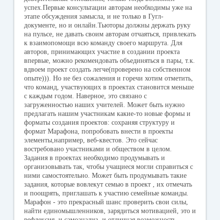
успех.Первые консультации авторам необходимы уже на
этапе обсуждения замысла, и не только в Гугл-
документе, но и онлайн.Тьюторы должны держать руку
на пульсе, не давать своим авторам отчаяться, привлекать
к взаимопомощи всю команду своего маршрута. Для
авторов, принимающих участие в создании проекта
впервые, можно рекомендовать объединяться в пары, т.к.
вдвоем проект создать легче(проверено на собственном
опыте))). Но не без сожаления и горечи хотим отметить,
что команд, участвующих в проектах становится меньше
с каждым годом. Наверное, это связано с
загруженностью наших учителей. Может быть нужно
предлагать нашим участникам какие-то новые формы и
форматы создания проектов: сохраняя структуру и
формат Марафона, попробовать внести в проекты
элементы,например, веб-квестов. Это сейчас
востребовано участниками и обществом в целом.
Задания в проектах необходимо продумывать и
организовывать так, чтобы учащиеся могли справиться с
ними самостоятельно. Может быть продумывать такие
задания, которые вовлекут семью в проект , их отмечать
и поощрять, приглашать к участию семейные команды.
Марафон - это прекрасный шанс проверить свои силы,
найти единомышленников, зарядиться мотивацией, это и
рефлексия, и самоанализ, и отличная возможность