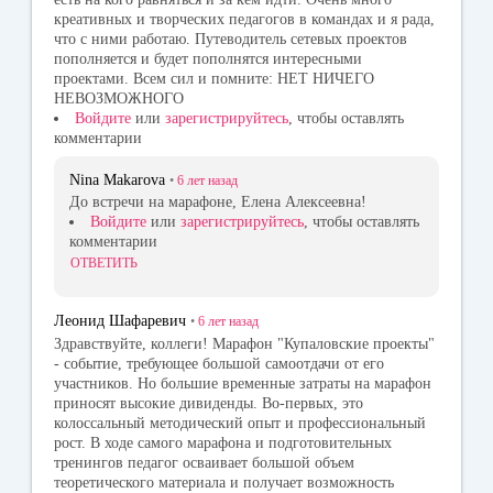
креативных и творческих педагогов в командах и я рада,
что с ними работаю. Путеводитель сетевых проектов
пополняется и будет пополнятся интересными
проектами. Всем сил и помните: НЕТ НИЧЕГО
НЕВОЗМОЖНОГО
Войдите
или
зарегистрируйтесь
, чтобы оставлять
комментарии
Nina Makarova
•
6 лет
назад
До встречи на марафоне, Елена Алексеевна!
Войдите
или
зарегистрируйтесь
, чтобы оставлять
комментарии
ОТВЕТИТЬ
Леонид Шафаревич
•
6 лет
назад
Здравствуйте, коллеги! Марафон "Купаловские проекты"
- событие, требующее большой самоотдачи от его
участников. Но большие временные затраты на марафон
приносят высокие дивиденды. Во-первых, это
колоссальный методический опыт и профессиональный
рост. В ходе самого марафона и подготовительных
тренингов педагог осваивает большой объем
теоретического материала и получает возможность