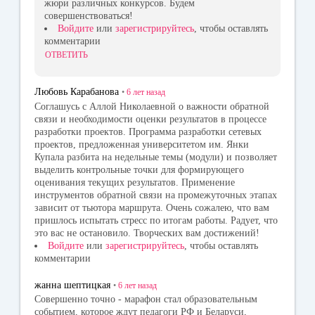
жюри различных конкурсов. Будем
совершенствоваться!
Войдите
или
зарегистрируйтесь
, чтобы оставлять
комментарии
ОТВЕТИТЬ
Любовь Карабанова
•
6 лет
назад
Соглашусь с Аллой Николаевной о важности обратной
связи и необходимости оценки результатов в процессе
разработки проектов. Программа разработки сетевых
проектов, предложенная университетом им. Янки
Купала разбита на недельные темы (модули) и позволяет
выделить контрольные точки для формирующего
оценивания текущих результатов. Применение
инструментов обратной связи на промежуточных этапах
зависит от тьютора маршрута. Очень сожалею, что вам
пришлось испытать стресс по итогам работы. Радует, что
это вас не остановило. Творческих вам достижений!
Войдите
или
зарегистрируйтесь
, чтобы оставлять
комментарии
жанна шептицкая
•
6 лет
назад
Совершенно точно - марафон стал образовательным
событием, которое ждут педагоги РФ и Беларуси,