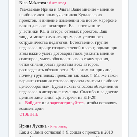
Nina Makarova
•
6 лет
назад
Уважаемые Ирина и Ольга! Ваше мнение - мнение
наиболее активных участников Купаловских
проектов, и видение изменений на новом марафоне
важно для организаторов. Вы - постоянные
участники КП и авторы сетевых проектов. Ваш
тандем может служить примером успешного
сотрудничества педагогов. Естественно, группе
педагогов проще создать сетевой проект, однако при
этом важно уметь договариваться, уважать мнение
соавторов, уметь обосновать свою точку зрения,
четко спланировать действия всех авторов,
распределить обязанности. Не в этом ли причина,
почему групповых проектов так мало?! Мы же такой
вариант создания сетевого проекта считаем наиболее
целесообразным. Будем искать способы объединения
педагогов в авторские команды. Спасибо и за другие
ценные замечания! До встречи на КП-20!
Войдите
или
зарегистрируйтесь
, чтобы оставлять
комментарии
ОТВЕТИТЬ
Ирина Лукина
•
6 лет
назад
Как я с Вами согласна!!! Я сошла с проекта в 2018