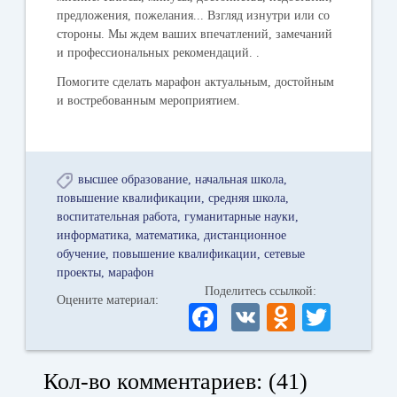
предложения, пожелания... Взгляд изнутри или со
стороны. Мы ждем ваших впечатлений, замечаний
и профессиональных рекомендаций. .
Помогите сделать марафон актуальным, достойным
и востребованным мероприятием.
высшее образование
начальная школа
повышение квалификации
средняя школа
воспитательная работа
гуманитарные науки
информатика
математика
дистанционное
обучение
повышение квалификации
сетевые
проекты
марафон
Поделитесь ссылкой:
Оцените материал:
Fa
V
O
T
ce
K
dn
wi
bo
ok
tte
Кол-во комментариев: (41)