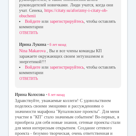
руководителей новичками. Люди учатся, когда они
учат. Сенека,
https://citaty.su/aforizmy-i-citaty-ob-
obuchenii
Войдите
или
зарегистрируйтесь
, чтобы оставлять
комментарии
ОТВЕТИТЬ
Ирина Лукина
•
6 лет
назад
Nina Makarova
, Вы и все члены команды КП
заражаете окружающих своим энтузиазмом и
энергетикой!!!
Войдите
или
зарегистрируйтесь
, чтобы оставлять
комментарии
ОТВЕТИТЬ
Ирина Колосова
•
6 лет
назад
Здравствуйте, уважаемые коллеги! С удовольствием
поделюсь своими эмоциями и рассуждениями о
значимости марафона "Купаловские проекты". Для меня
участие в "КП" стало значимым событием! Во-первых, я
приобрела для себя новые знания, сетевые проекты стали
для меня интересным открытием. Создание сетевого
проекта - безумно творческая, очень ответственная и