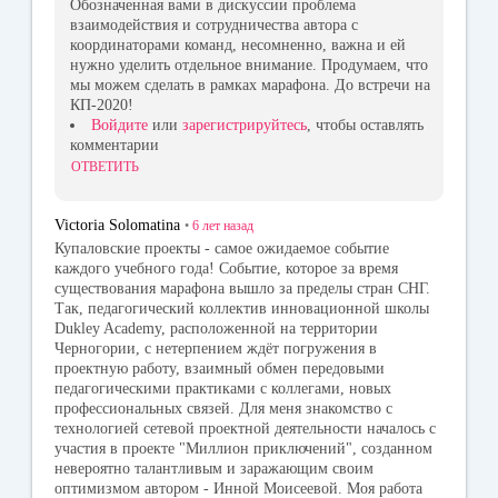
Обозначенная вами в дискуссии проблема
взаимодействия и сотрудничества автора с
координаторами команд, несомненно, важна и ей
нужно уделить отдельное внимание. Продумаем, что
мы можем сделать в рамках марафона. До встречи на
КП-2020!
Войдите
или
зарегистрируйтесь
, чтобы оставлять
комментарии
ОТВЕТИТЬ
Victoria Solomatina
•
6 лет
назад
Купаловские проекты - самое ожидаемое событие
каждого учебного года! Событие, которое за время
существования марафона вышло за пределы стран СНГ.
Так, педагогический коллектив инновационной школы
Dukley Academy, расположенной на территории
Черногории, с нетерпением ждёт погружения в
проектную работу, взаимный обмен передовыми
педагогическими практиками с коллегами, новых
профессиональных связей. Для меня знакомство с
технологией сетевой проектной деятельности началось с
участия в проекте "Миллион приключений", созданном
невероятно талантливым и заражающим своим
оптимизмом автором - Инной Моисеевой. Моя работа