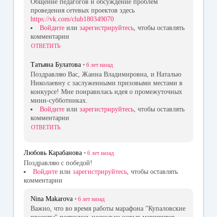
Общение педагогов и обсуждение проблем
проведения сетевых проектов здесь
https://vk.com/club180349070
Войдите
или
зарегистрируйтесь
, чтобы оставлять
комментарии
ОТВЕТИТЬ
Татьяна Булатова
•
6 лет
назад
Поздравляю Вас, Жанна Владимировна, и Наталью
Николаевну с заслуженными призовыми местами в
конкурсе! Мне понравилась идея о промежуточных
мини-субботниках.
Войдите
или
зарегистрируйтесь
, чтобы оставлять
комментарии
ОТВЕТИТЬ
Любовь Карабанова
•
6 лет
назад
Поздравляю с победой!
Войдите
или
зарегистрируйтесь
, чтобы оставлять
комментарии
Nina Makarova
•
6 лет
назад
Важно, что во время работы марафона "Купаловские