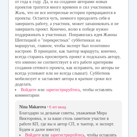
от года к году. Да, и на создание авторами новых
проектов тратится много времени и сил участников.
Жаль, что не все интересные истории превращаются в
проекты. Остается чуть, немного преодолеть себя и
завершить работу, а участник, может запаниковать и не
завершить проект. Конечно, волю к победе нужно
поддерживать в участниках. Понравилась идея Жанны
Шептицкой о "перекрестных" субботниках на
маршрутах, главное, чтобы эксперт был позитивно
настроен. В принципе, как тьютор маршрута, конечно,
всегда стараюсь просмотреть проект и подсказать автору,
что именно не соответствует в его работе критериям
создания сетевого проекта, как исправить, но авторы не
всегда успевают или не всегда слышат). Субботник
мобилизует и заставляет автора в краткие сроки все
доделать.
Войдите
или
зарегистрируйтесь
, чтобы оставлять
комментарии
Nina Makarova
•
6 лет
назад
Благодарю за дельные советы, уважаемая Мира
Викторовна, и за ваше столь заметное участие в
работе КП, где вы и автор СП, и тьютор, и эксперт.
Будем и далее вместе)
Войдите
или
зарегистрируйтесь
, чтобы оставлять