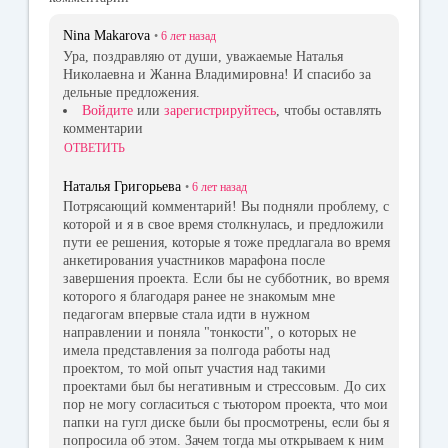
Nina Makarova
•
6 лет
назад
Ура, поздравляю от души, уважаемые Наталья
Николаевна и Жанна Владимировна! И спасибо за
дельные предложения.
Войдите
или
зарегистрируйтесь
, чтобы оставлять
комментарии
ОТВЕТИТЬ
Наталья Григорьева
•
6 лет
назад
Потрясающий комментарий! Вы подняли проблему, с
которой и я в свое время столкнулась, и предложили
пути ее решения, которые я тоже предлагала во время
анкетирования участников марафона после
завершения проекта. Если бы не субботник, во время
которого я благодаря ранее не знакомым мне
педагогам впервые стала идти в нужном
направлении и поняла "тонкости", о которых не
имела представления за полгода работы над
проектом, то мой опыт участия над такими
проектами был бы негативным и стрессовым. До сих
пор не могу согласиться с тьютором проекта, что мои
папки на гугл диске были бы просмотрены, если бы я
попросила об этом. Зачем тогда мы открываем к ним