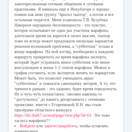
заинтересованные сетевым общением и сетевыми
практиками. Я начинала ещё в Инкубаторе и хорошо
помню как мою группу "бросил тьютор", а потом и все
остальные педагоги. Меня усыновила Т.В. Кузубова.
Наверное ощущение беспомощности - это чувство,
которое испытывает не один раз участник марафона:
длительное время он варится в своих мыслях, тьютор
тоже не всегда может предложить несколько вариантов
решения возникшей проблемы, а "субботник" только в
конце марафона. На мой взгляд, необходимо к каждому
маршруту прикрепить на время марафона эксперта,
который будет устраивать мини-субботник или мини-
консультацию в конце 1-2 этапов марафона. Можно и
график составить, если экспертов менять по маршрутам.
Может быть, это позволит уменьшить аврал
"субботника" и повысить самооценку авторов. А то, что
тренинги раньше - это здорово, будет время передохнуть.
Ну и чуть-чуть похвастаюсь: смоляне наконец-то
"достучались" до нашего департамента с сетевыми
проектами: вместе с Егоренковой Н.Н. мы стали
призёрами областного конкурса
https://ikt.dist67.ru/mod/page/view.php?id=61
. Это тоже
заслуга марафона!!!
Войдите
или
зарегистрируйтесь
, чтобы оставлять
комментарии