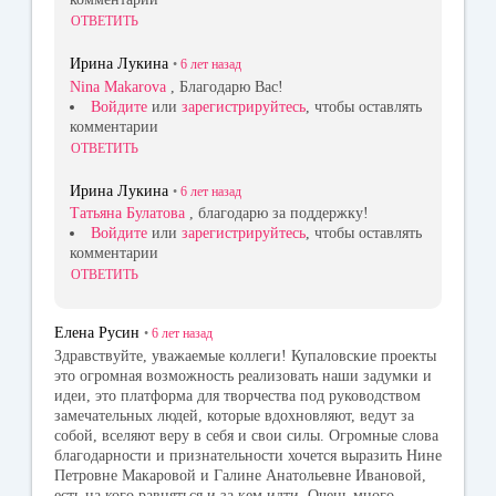
ОТВЕТИТЬ
Ирина Лукина
•
6 лет
назад
Nina Makarova
, Благодарю Вас!
Войдите
или
зарегистрируйтесь
, чтобы оставлять
комментарии
ОТВЕТИТЬ
Ирина Лукина
•
6 лет
назад
Татьяна Булатова
, благодарю за поддержку!
Войдите
или
зарегистрируйтесь
, чтобы оставлять
комментарии
ОТВЕТИТЬ
Елена Русин
•
6 лет
назад
Здравствуйте, уважаемые коллеги! Купаловские проекты
это огромная возможность реализовать наши задумки и
идеи, это платформа для творчества под руководством
замечательных людей, которые вдохновляют, ведут за
собой, вселяют веру в себя и свои силы. Огромные слова
благодарности и признательности хочется выразить Нине
Петровне Макаровой и Галине Анатольевне Ивановой,
есть на кого равняться и за кем идти. Очень много