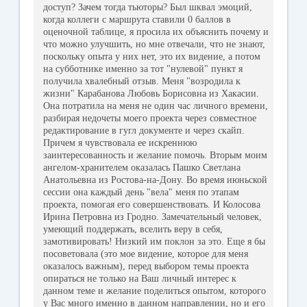
доступ? Зачем тогда тьюторы? Был шквал эмоций,
когда коллеги с маршрута ставили 0 баллов в
оценочной таблице, я просила их объяснить почему и
что можно улучшить, но мне отвечали, что не знают,
поскольку опыта у них нет, это их видение, а потом
на субботнике именно за тот "нулевой" пункт я
получила хвалебный отзыв. Меня "возродила к
жизни" Карабанова Любовь Борисовна из Хакасии.
Она потратила на меня не один час личного времени,
разбирая недочеты моего проекта через совместное
редактирование в гугл документе и через скайп.
Причем я чувствовала ее искреннюю
заинтересованность и желание помочь. Вторым моим
ангелом-хранителем оказалась Пашко Светлана
Анатольевна из Ростова-на-Дону. Во время июньской
сессии она каждый день "вела" меня по этапам
проекта, помогая его совершенствовать. И Колосова
Ирина Петровна из Гродно. Замечательный человек,
умеющий поддержать, вселить веру в себя,
замотивировать! Низкий им поклон за это. Еще я бы
посоветовала (это мое видение, которое для меня
оказалось важным), перед выбором темы проекта
опираться не только на Ваш личный интерес к
данном теме и желание поделиться опытом, которого
у Вас много именно в данном направлении, но и его