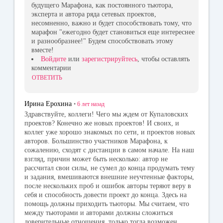
будущего Марафона, как постоянного тьютора,
эксперта и автора ряда сетевых проектов,
несомненно, важно и будет способствовать тому, что
марафон "ежегодно будет становиться еще интереснее
и разнообразнее!" Будем способствовать этому
вместе!
Войдите
или
зарегистрируйтесь
, чтобы оставлять
комментарии
ОТВЕТИТЬ
Ирина Ерохина
•
6 лет
назад
Здравствуйте, коллеги! Чего мы ждем от Купаловских
проектов? Конечно же новых проектов! И своих, и
коллег уже хорошо знакомых по сети, и проектов новых
авторов. Большинство участников Марафона, к
сожалению, сходят с дистанции в самом начале. На наш
взгляд, причин может быть несколько: автор не
рассчитал свои силы, не сумел до конца продумать тему
и задания, вмешиваются внешние неучтенные факторы,
после нескольких проб и ошибок авторы теряют веру в
себя и способность довести проект до конца. Здесь на
помощь должны приходить тьюторы. Мы считаем, что
между тьюторами и авторами должны сложиться
доверительные отношения, только тогда возможен