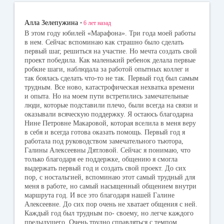
ok
la
r
ss
Алла Зелепужина
•
6 лет
назад
ni
В этом году юбилей «Марафона». Три года моей работы
в нем. Сейчас вспоминаю как страшно было сделать
ki
первый шаг, решиться на участие. Но мечта создать свой
проект победила. Как маленький ребенок делала первые
робкие шаги, наблюдала за работой опытных коллег и
так боялась сделать что-то не так. Первый год был самым
трудным. Все ново, катастрофическая нехватка времени
и опыта. Но на моем пути встретились замечательные
люди, которые подставили плечо, были всегда на связи и
оказывали всяческую поддержку. Я остаюсь благодарна
Нине Петровне Макаровой, которая вселила в меня веру
в себя и всегда готова оказать помощь. Первый год я
работала под руководством замечательного тьютора,
Галины Алексеевны Дятловой. Сейчас я понимаю, что
только благодаря ее поддержке, общению я смогла
выдержать первый год и создать свой проект. До сих
пор, с ностальгией, вспоминаю этот самый трудный для
меня в работе, но самый насыщенный общением внутри
маршрута год. И все это благодаря нашей Галине
Алексеевне. До сих пор очень не хватает общения с ней.
Каждый год был трудным по- своему, но легче каждого
предыдущего. Очень трудно справляться с темпом