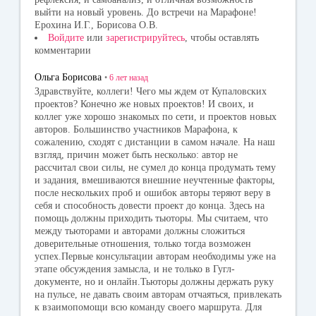
выйти на новый уровень. До встречи на Марафоне!
Ерохина И.Г., Борисова О.В.
Войдите
или
зарегистрируйтесь
, чтобы оставлять
комментарии
Ольга Борисова
•
6 лет
назад
Здравствуйте, коллеги! Чего мы ждем от Купаловских
проектов? Конечно же новых проектов! И своих, и
коллег уже хорошо знакомых по сети, и проектов новых
авторов. Большинство участников Марафона, к
сожалению, сходят с дистанции в самом начале. На наш
взгляд, причин может быть несколько: автор не
рассчитал свои силы, не сумел до конца продумать тему
и задания, вмешиваются внешние неучтенные факторы,
после нескольких проб и ошибок авторы теряют веру в
себя и способность довести проект до конца. Здесь на
помощь должны приходить тьюторы. Мы считаем, что
между тьюторами и авторами должны сложиться
доверительные отношения, только тогда возможен
успех.Первые консультации авторам необходимы уже на
этапе обсуждения замысла, и не только в Гугл-
документе, но и онлайн.Тьюторы должны держать руку
на пульсе, не давать своим авторам отчаяться, привлекать
к взаимопомощи всю команду своего маршрута. Для