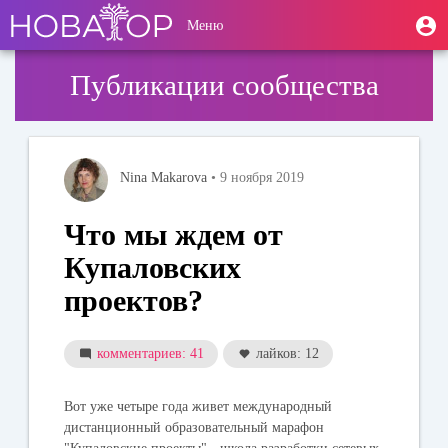
Перейти
User
М
Меню
к
Toggle
п
account
основному
navigation
содержанию
menu
Публикации сообщества
Nina Makarova
• 9 ноября 2019
Что мы ждем от
Купаловских
проектов?
комментариев: 41
лайков: 12
Вот уже четыре года живет международный
дистанционный образовательный марафон