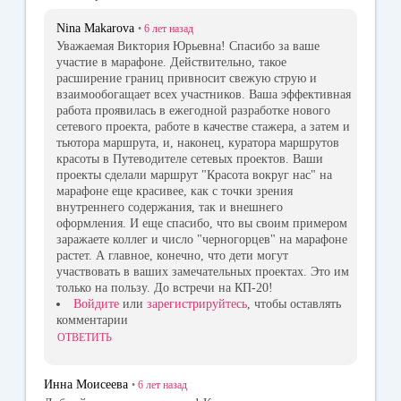
Nina Makarova
•
6 лет
назад
Уважаемая Виктория Юрьевна! Спасибо за ваше
участие в марафоне. Действительно, такое
расширение границ привносит свежую струю и
взаимообогащает всех участников. Ваша эффективная
работа проявилась в ежегодной разработке нового
сетевого проекта, работе в качестве стажера, а затем и
тьютора маршрута, и, наконец, куратора маршрутов
красоты в Путеводителе сетевых проектов. Ваши
проекты сделали маршрут "Красота вокруг нас" на
марафоне еще красивее, как с точки зрения
внутреннего содержания, так и внешнего
оформления. И еще спасибо, что вы своим примером
заражаете коллег и число "черногорцев" на марафоне
растет. А главное, конечно, что дети могут
участвовать в ваших замечательных проектах. Это им
только на пользу. До встречи на КП-20!
Войдите
или
зарегистрируйтесь
, чтобы оставлять
комментарии
ОТВЕТИТЬ
Инна Моисеева
•
6 лет
назад