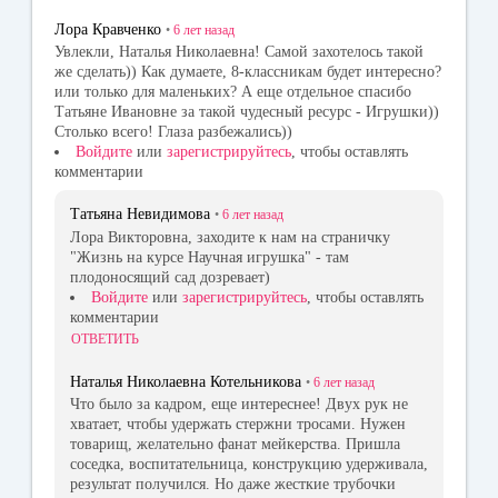
Лора Кравченко
•
6 лет
назад
Увлекли, Наталья Николаевна! Самой захотелось такой
же сделать)) Как думаете, 8-классникам будет интересно?
или только для маленьких? А еще отдельное спасибо
Татьяне Ивановне за такой чудесный ресурс - Игрушки))
Столько всего! Глаза разбежались))
Войдите
или
зарегистрируйтесь
, чтобы оставлять
комментарии
Татьяна Невидимова
•
6 лет
назад
Лора Викторовна, заходите к нам на страничку
"Жизнь на курсе Научная игрушка" - там
плодоносящий сад дозревает)
Войдите
или
зарегистрируйтесь
, чтобы оставлять
комментарии
ОТВЕТИТЬ
Наталья Николаевна Котельникова
•
6 лет
назад
Что было за кадром, еще интереснее! Двух рук не
хватает, чтобы удержать стержни тросами. Нужен
товарищ, желательно фанат мейкерства. Пришла
соседка, воспитательница, конструкцию удерживала,
результат получился. Но даже жесткие трубочки