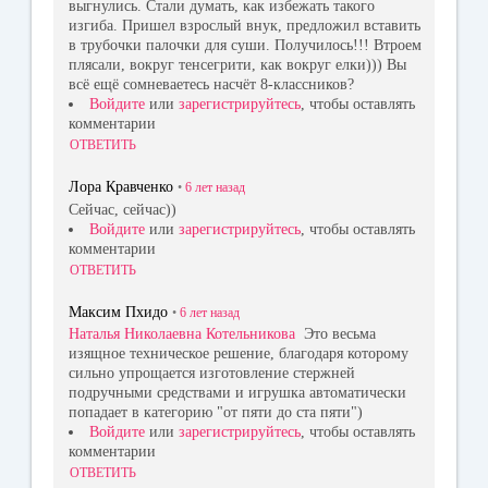
выгнулись. Стали думать, как избежать такого
изгиба. Пришел взрослый внук, предложил вставить
в трубочки палочки для суши. Получилось!!! Втроем
плясали, вокруг тенсегрити, как вокруг елки))) Вы
всё ещё сомневаетесь насчёт 8-классников?
Войдите
или
зарегистрируйтесь
, чтобы оставлять
комментарии
ОТВЕТИТЬ
Лора Кравченко
•
6 лет
назад
Сейчас, сейчас))
Войдите
или
зарегистрируйтесь
, чтобы оставлять
комментарии
ОТВЕТИТЬ
Максим Пхидо
•
6 лет
назад
Наталья Николаевна Котельникова
Это весьма
изящное техническое решение, благодаря которому
сильно упрощается изготовление стержней
подручными средствами и игрушка автоматически
попадает в категорию "от пяти до ста пяти")
Войдите
или
зарегистрируйтесь
, чтобы оставлять
комментарии
ОТВЕТИТЬ