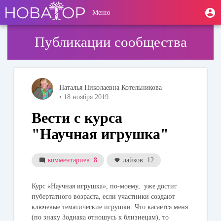
Перейти
User
М
Меню
к
Toggle
п
account
основному
navigation
содержанию
menu
Публикации сообщества
Наталья Николаевна Котельникова
• 18 ноября 2019
Вести с курса
"Научная игрушка"
комментариев: 8
лайков: 12
Курс «Научная игрушка», по-моему, уже достиг
пубертатного возраста, если участники создают
ключевые тематические игрушки. Что касается меня
(по знаку Зодиака отношусь к близнецам), то