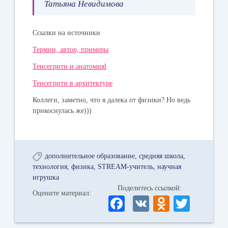
Татьяна Невидимова
Ссылки на источники
Термин, автор, примеры
Тенсегрити и анатомияl
Тенсегрити в архитектуре
Коллеги, заметно, что я далека от физики? Но ведь
прикоснулась же)))
дополнительное образование
средняя школа
технология
физика
STREAM-учитель
научная
игрушка
Поделитесь ссылкой:
Оцените материал:
Fa
V
O
T
ce
K
dn
wi