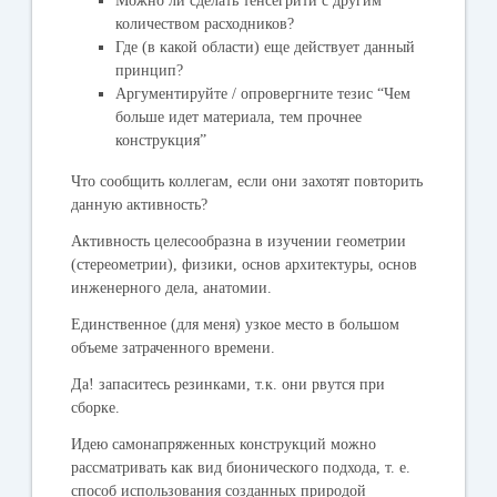
Можно ли сделать тенсегрити с другим
количеством расходников?
Где (в какой области) еще действует данный
принцип?
Аргументируйте / опровергните тезис “Чем
больше идет материала, тем прочнее
конструкция”
Что сообщить коллегам, если они захотят повторить
данную активность?
Активность целесообразна в изучении геометрии
(стереометрии), физики, основ архитектуры, основ
инженерного дела, анатомии.
Единственное (для меня) узкое место в большом
объеме затраченного времени.
Да! запаситесь резинками, т.к. они рвутся при
сборке.
Идею самонапряженных конструкций можно
рассматривать как вид бионического подхода, т. е.
способ использования созданных природой