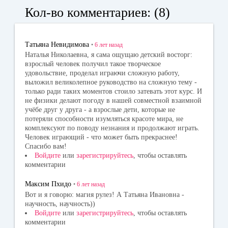
bo
ok
tte
Кол-во комментариев: (8)
ok
la
r
ss
Татьяна Невидимова
•
6 лет
назад
ni
Наталья Николаевна, я сама ощущаю детский восторг:
взрослый человек получил такое творческое
ki
удовольствие, проделал играючи сложную работу,
выложил великолепное руководство на сложную тему -
только ради таких моментов стоило затевать этот курс. И
не физики делают погоду в нашей совместной взаимной
учёбе друг у друга - а взрослые дети, которые не
потеряли способности изумляться красоте мира, не
комплексуют по поводу незнания и продолжают играть.
Человек играющий - что может быть прекраснее!
Спасибо вам!
Войдите
или
зарегистрируйтесь
, чтобы оставлять
комментарии
Максим Пхидо
•
6 лет
назад
Вот и я говорю: магия рулез! А Татьяна Ивановна -
научность, научность))
Войдите
или
зарегистрируйтесь
, чтобы оставлять
комментарии