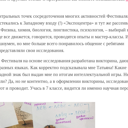
ентральных точек сосредоточения многих активностей Фестиваля
екались к Западному входу (!) «Экспоцентра» и тут же рассеив
Физика, химия, биология, лингвистика, психология, – выбирай
де все движется, говорится, проводятся опыты и мастер-классы. 
 шоумен, но мне больше всего понравилось общение с ребятами
представляли свои исследования.
я Фестиваля на основе исследования разработана викторина, да
 разных языках. Как корректно подсказывала мне Татьяна! Какие
адной знак был выдан мне по итогам интеллектуальной игры. Н
ли? Да, но не контентно, а в оформлении викторины, исследова
от и проводит. Учась в 7 классе, видится ли именно научная пер