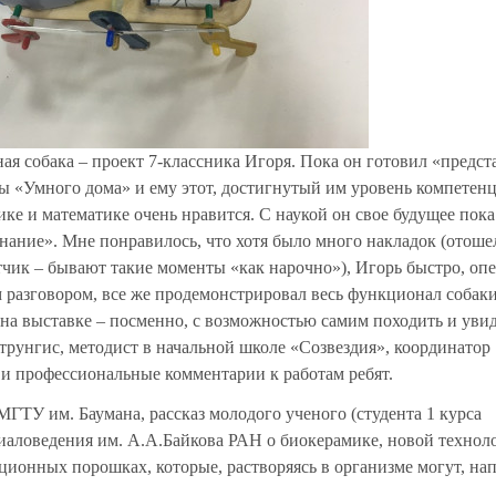
ая собака – проект 7-классника Игоря. Пока он готовил «предст
ты «Умного дома» и ему этот, достигнутый им уровень компетен
ке и математике очень нравится. С наукой он свое будущее пока
нание». Мне понравилось, что хотя было много накладок (отоше
датчик – бывают такие моменты «как нарочно»), Игорь быстро, оп
м разговором, все же продемонстрировал весь функционал собаки
 на выставке – посменно, с возможностью самим походить и уви
рунгис, методист в начальной школе «Созвездия», координатор
и профессиональные комментарии к работам ребят.
ГТУ им. Баумана, рассказ молодого ученого (студента 1 курса
иаловедения им. А.А.Байкова РАН о биокерамике, новой технол
ионных порошках, которые, растворяясь в организме могут, на