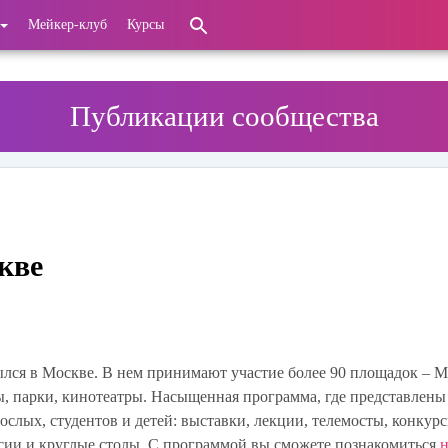
Мейкер-клуб
Курсы
Публикации сообщества
кве
лся в Москве. В нем принимают участие более 90 площадок – М
ы, парки, кинотеатры. Насыщенная программа, где представлены
слых, студентов и детей: выставки, лекции, телемосты, конкур
рсии и круглые столы. С программой вы сможете познакомиться
н