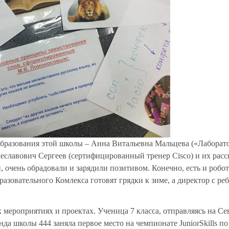
бразования этой школы – Анна Витальевна Мальцева («Лаборат
еславович Сергеев (сертифицированный тренер Cisco) и их расс
, очень обрадовали и зарядили позитивом. Конечно, есть и робо
бразовательного Комлекса готовят грядки к зиме, а директор с ре
х мероприятиях и проектах. Ученица 7 класса, отправляясь на С
да школы 444 заняла первое место на чемпионате JuniorSkills по