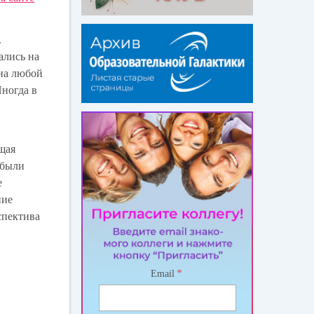
.
ались на
 на любой
Иногда в
ющая
 были
е
ние
спектива
*
Email