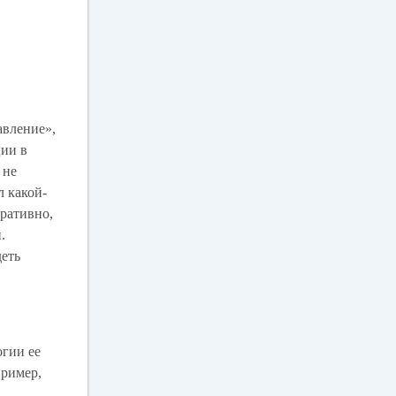
авление»,
ции в
 не
л какой-
еративно,
.
деть
огии ее
пример,