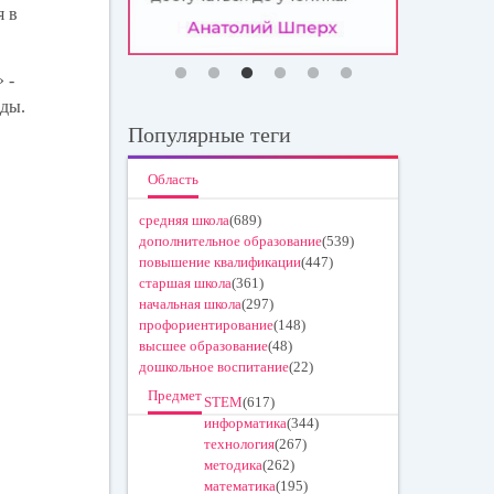
я в
 -
оды.
Популярные теги
Область
средняя школа
(689)
дополнительное образование
(539)
повышение квалификации
(447)
старшая школа
(361)
начальная школа
(297)
профориентирование
(148)
высшее образование
(48)
дошкольное воспитание
(22)
Предмет
STEM
(617)
информатика
(344)
технология
(267)
методика
(262)
математика
(195)