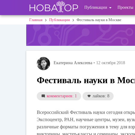
Перейти
User
Публикации
Проекты
к
основному
account
Главная
Публикации
Фестиваль науки в Москве
Строка
содержанию
menu
навигации
Екатерина Алексеева
• 12 октября 2018
Фестиваль науки в Мос
комментариев: 1
лайков: 8
Всероссийский Фестиваль науки сегодня откры
Экспоцентр, РАН, научные центры, музеи, вуз
различные форматы погружения в тему для взро
викторины, мастер-классы и семинары, экску