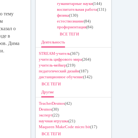
гуманитарные науки
(144)
воспитательная работа
(131)
ю тему
физика
(130)
ом
естествознание
(84)
профориентация
(84)
казал о
ВСЕ ТЕГИ
нде в
Деятельность
ров. Дима
и.
STREAM-учитель
(367)
учитель цифрового мира
(264)
учитель-мейкер
(219)
педагогический дизайн
(187)
дистанционное обучение
(142)
ВСЕ ТЕГИ
Другие
TeacherDesmos
(42)
Desmos
(30)
эксперт
(22)
научная игрушка
(21)
Maqueen MakeCode micro:bit
(17)
ВСЕ ТЕГИ