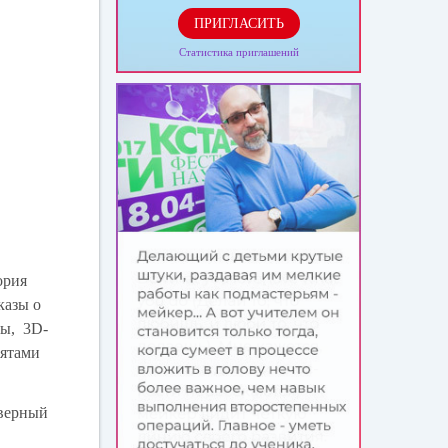
ПРИГЛАСИТЬ
Статистика приглашений
ория
казы о
ты, 3D-
бятами
еверный