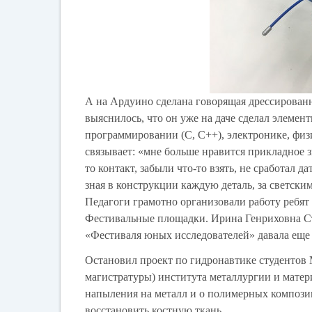
А на Ардуино сделана говорящая дрессированн
выяснилось, что он уже на даче сделал элемен
программировании (С, С++), электронике, физи
связывает: «мне больше нравится прикладное з
то контакт, забыли что-то взять, не сработал 
зная в конструкции каждую деталь, за светски
Педагоги грамотно организовали работу ребят
Фестивальные площадки. Ирина Генриховна Ст
«Фестиваля юных исследователей» давала еще 
Остановил проект по гидронавтике студентов М
магистратуры) института металлургии и матер
напыления на металл и о полимерных композиц
восстановить костную ткань.