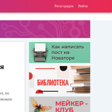
Регистрация
Войти
ия
t, но
ы можем