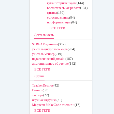
гуманитарные науки
(144)
воспитательная работа
(131)
физика
(130)
естествознание
(84)
профориентация
(84)
ВСЕ ТЕГИ
Деятельность
STREAM-учитель
(367)
учитель цифрового мира
(264)
учитель-мейкер
(219)
педагогический дизайн
(187)
дистанционное обучение
(142)
ВСЕ ТЕГИ
Другие
TeacherDesmos
(42)
Desmos
(30)
эксперт
(22)
научная игрушка
(21)
Maqueen MakeCode micro:bit
(17)
ВСЕ ТЕГИ