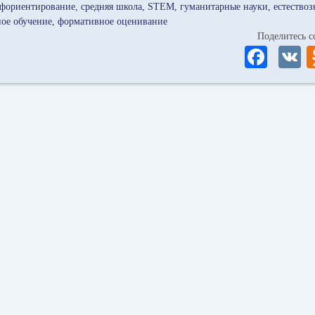
фориентирование
средняя школа
STEM
гуманитарные науки
естество
ое обучение
формативное оценивание
Поделитесь
Fa
ce
bo
ok