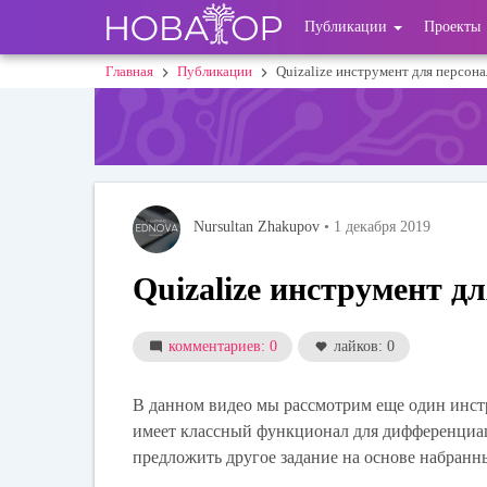
Перейти
User
Публикации
Проекты
к
основному
account
Главная
Публикации
Quizalize инструмент для персон
Строка
содержанию
menu
навигации
Nursultan Zhakupov
• 1 декабря 2019
Quizalize инструмент д
комментариев: 0
лайков: 0
В данном видео мы рассмотрим еще один инстр
имеет классный функционал для дифференциац
предложить другое задание на основе набранн