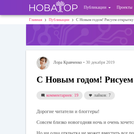
Перейти
User
Публикации
Проекты
к
основному
account
Главная
Публикации
С Новым годом! Рисуем открытку
Строка
содержанию
menu
навигации
Лора Кравченко
• 30 декабря 2019
С Новым годом! Рисуем
комментариев: 19
лайков: 7
Дорогие читатели и блоггеры!
Совсем близко новогодняя ночь и очень хочет
Но ни одна открытка не может вместить все пож