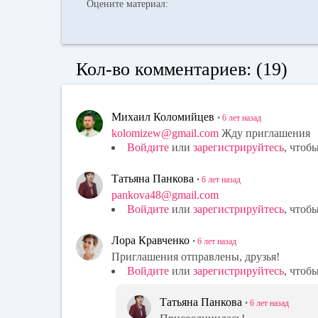
Оцените материал:
Кол-во комментариев: (19)
Михаил Коломийцев
•
6 лет
назад
kolomizew@gmail.com
Жду приглашения
Войдите
или
зарегистрируйтесь
, чтоб
Татьяна Панкова
•
6 лет
назад
pankova48@gmail.com
Войдите
или
зарегистрируйтесь
, чтоб
Лора Кравченко
•
6 лет
назад
Приглашения отправлены, друзья!
Войдите
или
зарегистрируйтесь
, чтоб
Татьяна Панкова
•
6 лет
назад