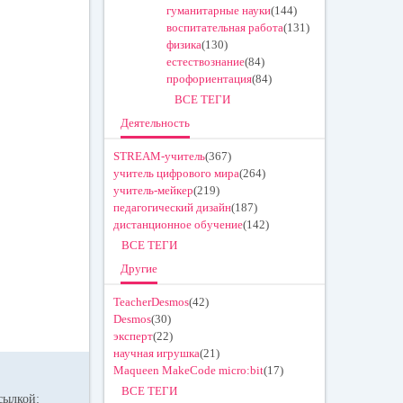
гуманитарные науки
(144)
воспитательная работа
(131)
физика
(130)
естествознание
(84)
профориентация
(84)
ВСЕ ТЕГИ
Деятельность
STREAM-учитель
(367)
учитель цифрового мира
(264)
учитель-мейкер
(219)
педагогический дизайн
(187)
дистанционное обучение
(142)
ВСЕ ТЕГИ
Другие
TeacherDesmos
(42)
Desmos
(30)
эксперт
(22)
научная игрушка
(21)
Maqueen MakeCode micro:bit
(17)
ВСЕ ТЕГИ
 ссылкой: