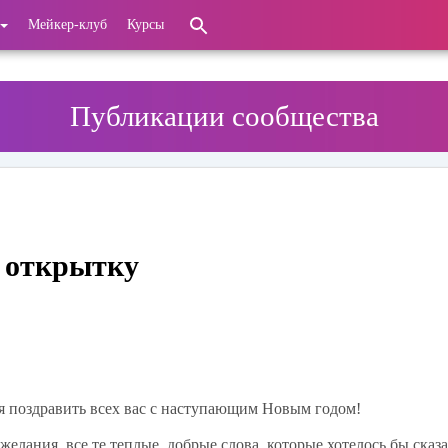
Мейкер-клуб
Курсы
Публикации сообщества
 открытку
ся поздравить всех вас с наступающим Новым годом!
елания, все те теплые, добрые слова, которые хотелось бы сказ