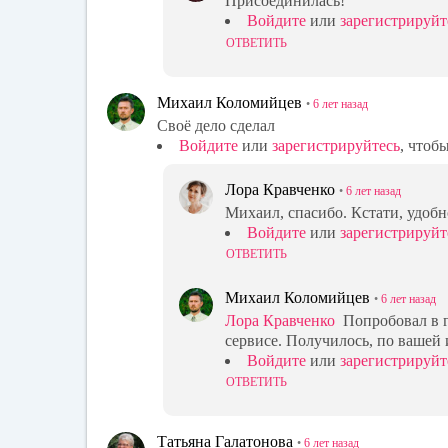
Присоединилась!
Войдите
или
зарегистрируйт
ОТВЕТИТЬ
Михаил Коломийцев
•
6 лет
назад
Своё дело сделал
Войдите
или
зарегистрируйтесь
, чтоб
Лора Кравченко
•
6 лет
назад
Михаил, спасибо. Кстати, удобн
Войдите
или
зарегистрируйт
ОТВЕТИТЬ
Михаил Коломийцев
•
6 лет
назад
Лора Кравченко
Попробовал в г
сервисе. Получилось, по вашей 
Войдите
или
зарегистрируйт
ОТВЕТИТЬ
Татьяна Галатонова
•
6 лет
назад