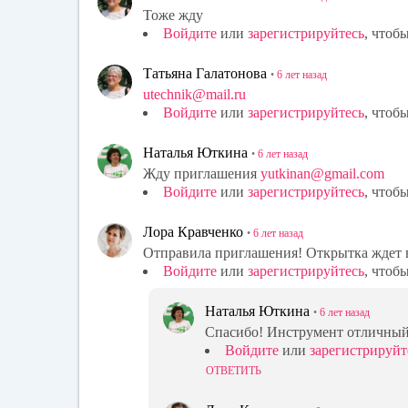
Тоже жду
Войдите
или
зарегистрируйтесь
, чтоб
Татьяна Галатонова
•
6 лет
назад
utechnik@mail.ru
Войдите
или
зарегистрируйтесь
, чтоб
Наталья Юткина
•
6 лет
назад
Жду приглашения
yutkinan@gmail.com
Войдите
или
зарегистрируйтесь
, чтоб
Лора Кравченко
•
6 лет
назад
Отправила приглашения! Открытка ждет 
Войдите
или
зарегистрируйтесь
, чтоб
Наталья Юткина
•
6 лет
назад
Спасибо! Инструмент отличный
Войдите
или
зарегистрируйт
ОТВЕТИТЬ