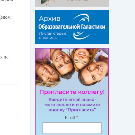
Дедом
я не
*
Email