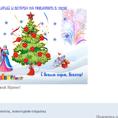
овой Ирине!
итель
новогодняя открытка
Поделитесь