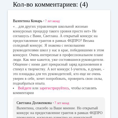
bo
ok
tte
Кол-во комментариев: (4)
ok
la
r
ss
Валентина Комарь
•
7 лет
назад
ni
«…для других управленцев школьной жизнью
конкурсных процедур такого уровня просто нет» Не
ki
соглашусь с Вами, Светлана. А открытый конкурс на
предоставление грантов в рамках ФЦПРО? Весьма
солидный конкурс. Я знакома с несколькими
руководителями школ у нас в крае, победившими в этом
конкурсе. Очень интересные в профессиональном плане
люди. Как мне кажется, уже состоявшиеся руководители.
Общение с ними дает прекрасный заряд вдохновения и
стимул к творчеству. А вот конкурс I-учитель, я думаю, -
это площадка для тех руководителей, кто еще не очень
уверен в себе, хочет попробовать, проверить свои силы,
поднабраться опыта.
Войдите
или
зарегистрируйтесь
, чтобы оставлять
комментарии
Светлана Долженкова
•
7 лет
назад
Валентина, спасибо за Ваше мнение. Но открытый
конкурс на предоставление грантов в рамках ФЦПРО
проводится, насколько известно из конкурсной