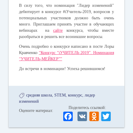
В силу того, что номинация "Лидер изменений"
дебютирует в конкурсе #iУчитель-2019, вопросов у
потенциальных участников должно быть очень
много. Приглашаем принять участие в обучающих
вебинарах на
сайте
конкурса, чтобы вместе
разобраться и решить все возникшие вопросы.
Очень подробно о конкурсе написано в посте Лоры
Кравченко
“Конкурс “iУЧИТЕЛЬ 2019”. Номинация
“УЧИТЕЛЬ-МЕЙКЕР””
До встречи в номинации! Успеха решившимся!
средняя школа
STEM
конкурс
лидер
изменений
Поделитесь ссылкой:
Оцените материал:
Fa
V
O
T
ce
K
dn
wi