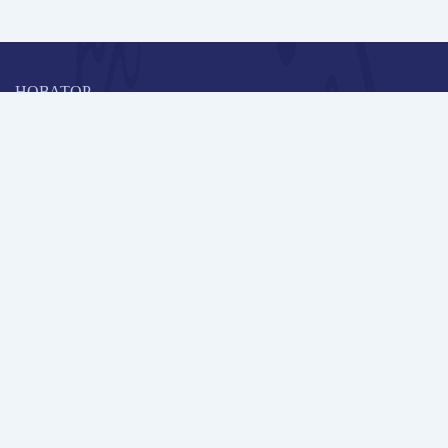
НОВАТОР
Коллективная блогоплатформа и площадка для профессионального
роста, обмена инновационными идеями и решениями, передачи
опыта и экспертной деятельности работников образования в
области современных стандартов и технологий.
Редакционная политика
Навигация
Новые пользователи
Публикации
Школа автора
Архив Галактики
Дискуссии
Участники
Партнерам
Контакты