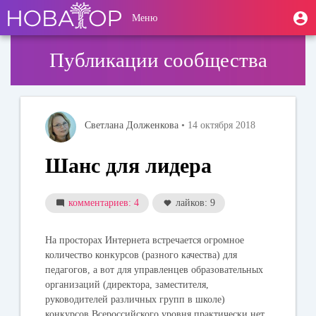
Перейти
User
М
Меню
к
Toggle
п
account
основному
navigation
содержанию
menu
Публикации сообщества
Светлана Долженкова
• 14 октября 2018
Шанс для лидера
комментариев: 4
лайков: 9
На просторах Интернета встречается огромное
количество конкурсов (разного качества) для
педагогов, а вот для управленцев образовательных
организаций (директора, заместителя,
руководителей различных групп в школе)
конкурсов Всероссийского уровня практически нет.