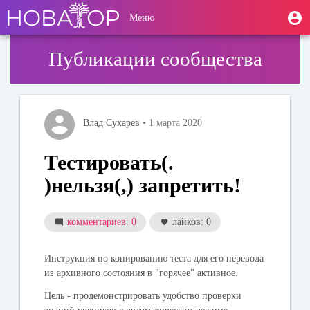
Перейти
User
М
Меню
к
Toggle
п
account
основному
navigation
содержанию
menu
Публикации сообщества
Влад Сухарев
• 1 марта 2020
Тестировать(.
)нельзя(,) запретить!
комментариев: 0
лайков: 0
Инструкция по копированию теста для его перевода
из архивного состояния в "горячее" активное.
Цель - продемонстрировать удобство проверки