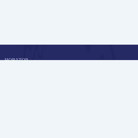
НОВАТОР
Коллективная блогоплатформа и площадка для профессионального
роста, обмена инновационными идеями и решениями, передачи
опыта и экспертной деятельности работников образования в
области современных стандартов и технологий.
Редакционная политика
Навигация
Новые пользователи
Публикации
Школа автора
Архив Галактики
Дискуссии
Участники