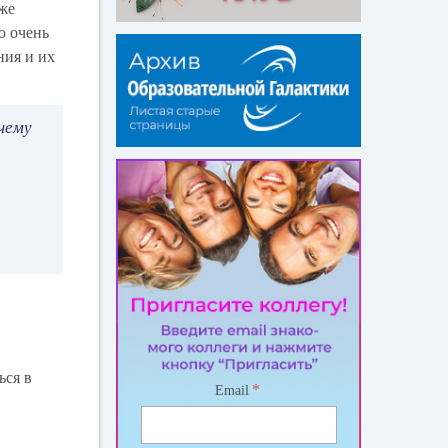
кже
о очень
ния и их
чему
ься в
*
Email