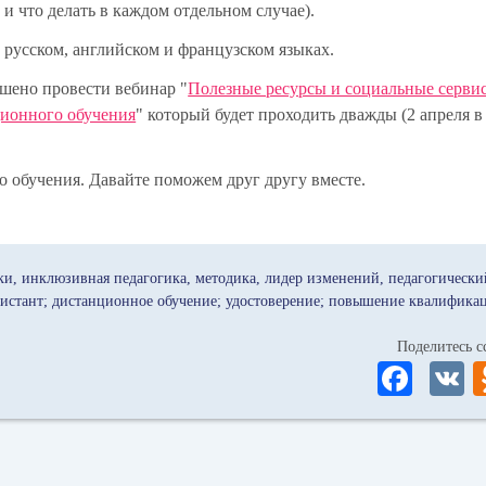
и что делать в каждом отдельном случае).
русском, английском и французском языках.
шено провести вебинар "
Полезные ресурсы и социальные серви
ционного обучения
" который будет проходить дважды (2 апреля в 
о обучения. Давайте поможем друг другу вместе.
ки
инклюзивная педагогика
методика
лидер изменений
педагогически
истант; дистанционное обучение; удостоверение; повышение квалифика
Поделитесь
Fa
ce
bo
ok