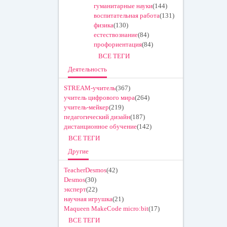
гуманитарные науки
(144)
ss
воспитательная работа
(131)
ni
физика
(130)
естествознание
(84)
ki
профориентация
(84)
ВСЕ ТЕГИ
Деятельность
STREAM-учитель
(367)
учитель цифрового мира
(264)
учитель-мейкер
(219)
педагогический дизайн
(187)
дистанционное обучение
(142)
ВСЕ ТЕГИ
Другие
TeacherDesmos
(42)
Desmos
(30)
эксперт
(22)
научная игрушка
(21)
Maqueen MakeCode micro:bit
(17)
ВСЕ ТЕГИ