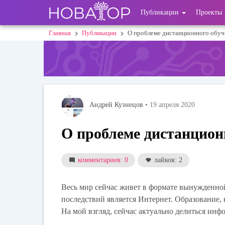
Перейти
User
Публикации
Проекты
к
основному
account
Главная
Публикации
О проблеме дистанционного обуч
Строка
содержанию
menu
навигации
Андрей Кузнецов
• 19 апреля 2020
О проблеме дистанцион
комментариев: 0
лайков: 2
Весь мир сейчас живет в формате вынужденно
последствий является Интернет. Образование, 
На мой взгляд, сейчас актуально делиться ин