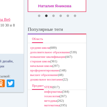
сы Веб
10 30 и 8
Популярные теги
Область
средняя школа
(689)
дополнительное образование
(539)
повышение квалификации
(447)
й дизайн
старшая школа
(361)
начальная школа
(297)
ции
профориентирование
(148)
высшее образование
(48)
 ссылкой:
дошкольное воспитание
(22)
V
O
T
Предмет
STEM
(617)
K
dn
wi
информатика
(344)
ok
tte
технология
(267)
методика
(262)
la
r
математика
(195)