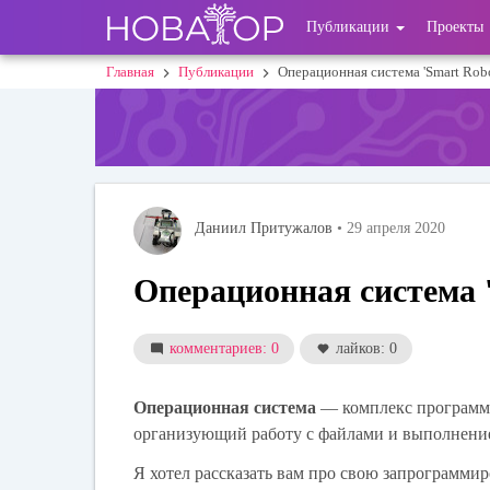
Перейти
User
Публикации
Проекты
к
основному
account
Главная
Публикации
Операционная система 'Smart Robo
Строка
содержанию
menu
навигации
Даниил Притужалов
• 29 апреля 2020
Операционная система '
комментариев: 0
лайков: 0
Операционная система
— комплекс программ,
организующий работу с файлами и выполнени
Я хотел рассказать вам про свою запрограммир