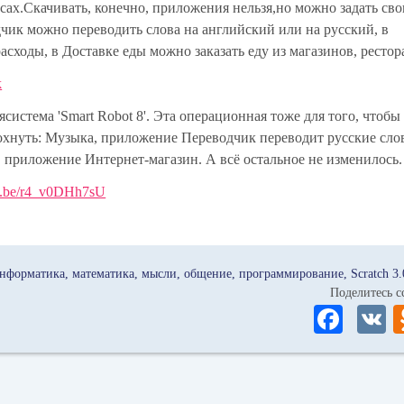
сах.Скачивать, конечно, приложения нельзя,но можно задать сво
ик можно переводить слова на английский или на русский, в
сходы, в Доставке еды можно заказать еду из магазинов, рестор
k
истема 'Smart Robot 8'. Эта операционная тоже для того, чтобы 
охнуть: Музыка, приложение Переводчик переводит русские сло
 приложение Интернет-магазин. А всё остальное не изменилось.
tu.be/r4_v0DHh7sU
нформатика
математика
мысли
общение
программирование
Scratch 3.
Поделитесь
Fa
ce
bo
ok