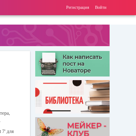
Регистрация
Войти
тера,
.
 7' для