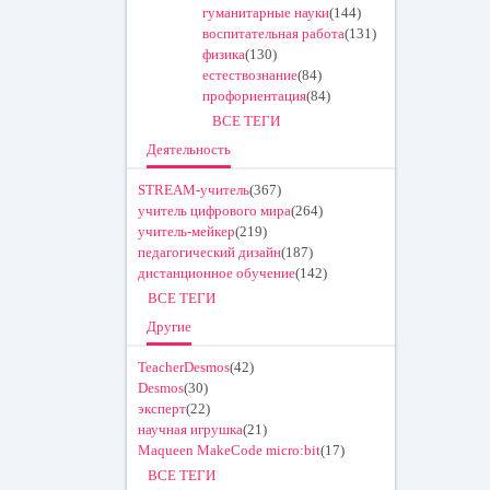
гуманитарные науки
(144)
воспитательная работа
(131)
физика
(130)
естествознание
(84)
профориентация
(84)
ВСЕ ТЕГИ
Деятельность
STREAM-учитель
(367)
учитель цифрового мира
(264)
учитель-мейкер
(219)
педагогический дизайн
(187)
дистанционное обучение
(142)
ВСЕ ТЕГИ
Другие
TeacherDesmos
(42)
Desmos
(30)
эксперт
(22)
научная игрушка
(21)
Maqueen MakeCode micro:bit
(17)
ВСЕ ТЕГИ