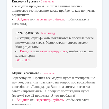
Виктория Гурьева
•
6 лет
назад
все модули пройдены...и стоят зеленые галочки.
...итоговое тестирование также пройдено. как получить
сертификат?
Войдите
или
зарегистрируйтесь
, чтобы оставлять
комментарии
Лора Кравченко
•
6 лет
назад
Виктория, сертификаты появляются в профиле после
прохождения курса. Меню Курсы - справа вверху
Мои результаты.
Войдите
или
зарегистрируйтесь
, чтобы оставлять
комментарии
ОТВЕТИТЬ
Мария Герасимова
•
6 лет
назад
Здравствуйте. Прошла все модули курса и тестирование,
причем, ответила правильно на вопрос про врождённые
способности Леонардо да Винчи, а система засчитала
ответ неправильным. А процент прохождения курса
(вверху) все 82 процента. В чем проблема?
Войдите
или
зарегистрируйтесь
, чтобы оставлять
комментарии