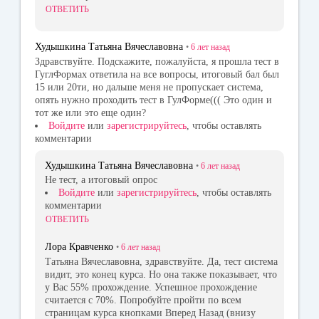
ОТВЕТИТЬ
Худышкина Татьяна Вячеславовна
•
6 лет
назад
Здравствуйте. Подскажите, пожалуйста, я прошла тест в
ГуглФормах ответила на все вопросы, итоговый бал был
15 или 20ти, но дальше меня не пропускает система,
опять нужно проходить тест в ГулФорме((( Это один и
тот же или это еще один?
Войдите
или
зарегистрируйтесь
, чтобы оставлять
комментарии
Худышкина Татьяна Вячеславовна
•
6 лет
назад
Не тест, а итоговый опрос
Войдите
или
зарегистрируйтесь
, чтобы оставлять
комментарии
ОТВЕТИТЬ
Лора Кравченко
•
6 лет
назад
Татьяна Вячеславовна, здравствуйте. Да, тест система
видит, это конец курса. Но она также показывает, что
у Вас 55% прохождение. Успешное прохождение
считается с 70%. Попробуйте пройти по всем
страницам курса кнопками Вперед Назад (внизу