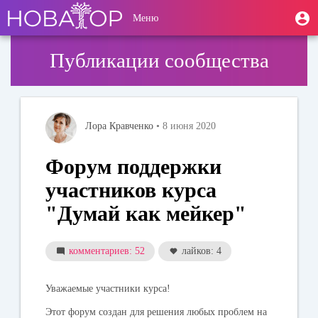
Перейти
User
М
Меню
к
Toggle
п
account
основному
navigation
содержанию
menu
Публикации сообщества
Лора Кравченко
• 8 июня 2020
Форум поддержки
участников курса
"Думай как мейкер"
комментариев: 52
лайков: 4
Уважаемые участники курса!
Этот форум создан для решения любых проблем на