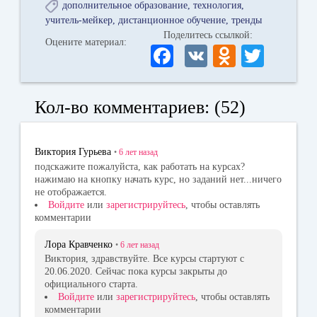
дополнительное образование
технология
учитель-мейкер
дистанционное обучение
тренды
Поделитесь ссылкой:
Оцените материал:
Fa
V
O
T
ce
K
dn
wi
bo
ok
tte
Кол-во комментариев: (52)
ok
la
r
ss
Виктория Гурьева
•
6 лет
назад
ni
подскажите пожалуйста, как работать на курсах?
нажимаю на кнопку начать курс, но заданий нет...ничего
ki
не отображается.
Войдите
или
зарегистрируйтесь
, чтобы оставлять
комментарии
Лора Кравченко
•
6 лет
назад
Виктория, здравствуйте. Все курсы стартуют с
20.06.2020. Сейчас пока курсы закрыты до
официального старта.
Войдите
или
зарегистрируйтесь
, чтобы оставлять
комментарии