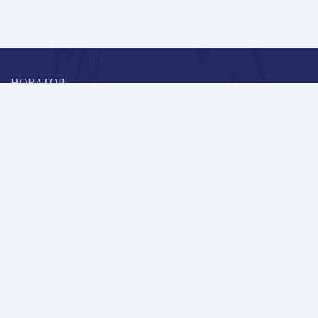
НОВАТОР
Коллективная блогоплатформа и площадка для профессионального
роста, обмена инновационными идеями и решениями, передачи
опыта и экспертной деятельности работников образования в
области современных стандартов и технологий.
Редакционная политика
Навигация
Новые пользователи
Публикации
Школа автора
Архив Галактики
Дискуссии
Участники
Партнерам
Контакты