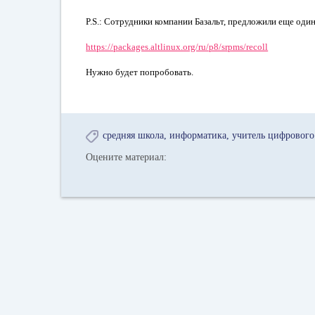
P.S.: Сотрудники компании Базальт, предложили еще один 
https://packages.altlinux.org/ru/p8/srpms/recoll
Нужно будет попробовать.
средняя школа
информатика
учитель цифрового
Оцените материал: