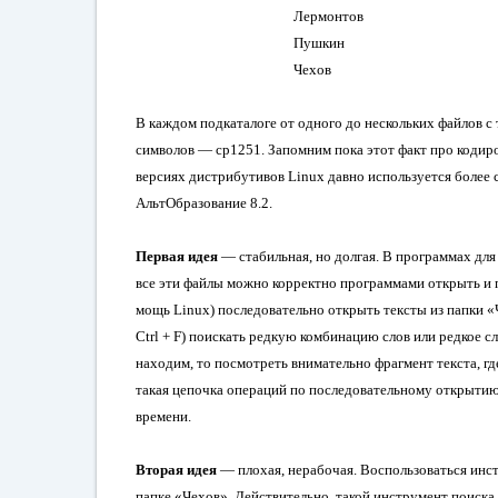
Лермонтов
Пушкин
Чехов
В каждом подкаталоге от одного до нескольких файлов с
символов —
cp1251.
Запомним пока этот факт про кодиров
версиях дистрибутивов
Linux
давно используется более
АльтОбразование 8.2
.
Первая идея
— стабильная, но долгая. В программах для
все эти файлы можно корректно программами открыть и
мощь
Linux
) последовательно открыть тексты из папки 
Ctrl + F
) поискать редкую комбинацию слов или редкое с
находим, то посмотреть внимательно фрагмент текста, гд
такая цепочка операций по последовательному открытию 
времени.
Вторая идея
— плохая, нерабочая. Воспользоваться ин
папке «Чехов». Действительно, такой инструмент поиска