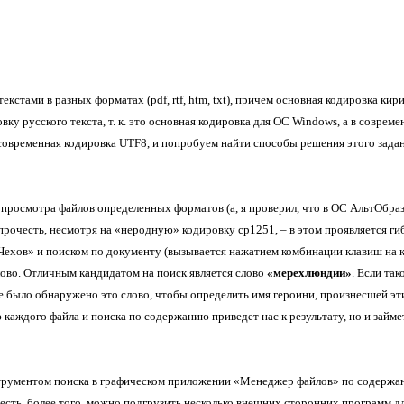
 текстами в разных форматах
(pdf, rtf, htm, txt),
причем основная кодировка кир
ку русского текста, т. к. это основная кодировка для ОС
Windows,
а в соврем
 современная кодировка
UTF8,
и попробуем найти способы решения этого зада
 просмотра файлов определенных форматов (а, я проверил, что в ОС АльтОбраз
 прочесть, несмотря на «неродную» кодировку
cp1251, –
в этом проявляется ги
«Чехов» и поиском по документу (вызывается нажатием комбинации клавиш на 
лово. Отличным кандидатом на поиск является слово
«мерехлюндии»
. Если так
е было обнаружено это слово, чтобы определить имя героини, произнесшей эти
каждого файла и поиска по содержанию приведет нас к результату, но и займе
струментом поиска в графическом приложении «Менеджер файлов» по содержа
 есть, более того, можно подгрузить несколько внешних сторонних программ дл