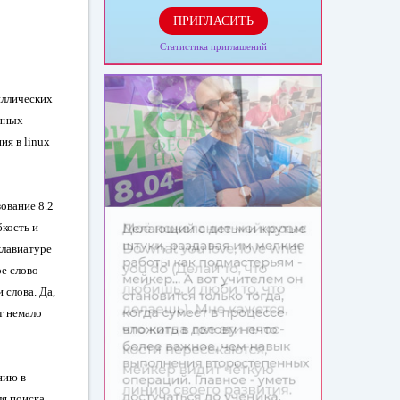
ПРИГЛАСИТЬ
Статистика приглашений
иллических
енных
ния в
linux
ование 8.2
бкость и
клавиатуре
ое слово
 слова. Да,
т немало
нию в
я поиска,