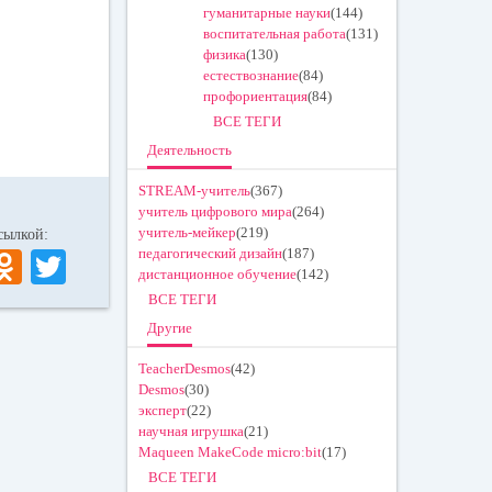
гуманитарные науки
(144)
воспитательная работа
(131)
физика
(130)
естествознание
(84)
профориентация
(84)
ВСЕ ТЕГИ
Деятельность
STREAM-учитель
(367)
учитель цифрового мира
(264)
учитель-мейкер
(219)
 ссылкой:
V
O
T
педагогический дизайн
(187)
дистанционное обучение
(142)
K
dn
wi
ВСЕ ТЕГИ
ok
tte
Другие
la
r
TeacherDesmos
(42)
Desmos
(30)
ss
эксперт
(22)
ni
научная игрушка
(21)
Maqueen MakeCode micro:bit
(17)
ki
ВСЕ ТЕГИ