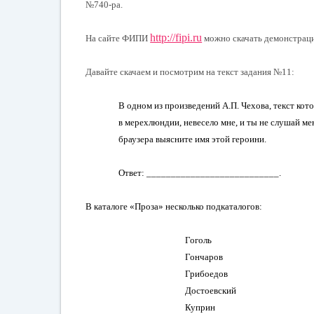
№740-ра.
http://fipi.ru
На сайте ФИПИ
можно скачать демонстрац
Давайте скачаем и посмотрим на текст задания №11:
В одном из произведений А.П. Чехова, текст кот
в мерехлюндии, невесело мне, и ты не слушай м
браузера выясните имя этой героини.
Ответ: ___________________________.
В каталоге «Проза» несколько подкаталогов:
Гоголь
Гончаров
Грибоедов
Достоевский
Куприн