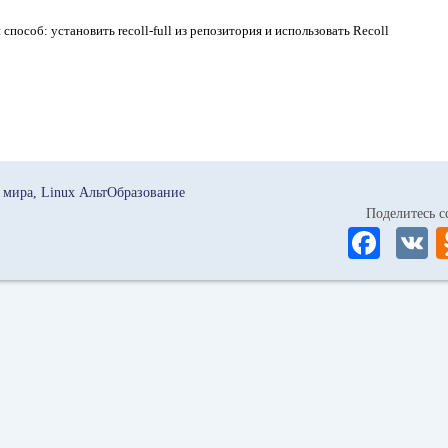
способ: установить recoll-full из репозитория и использовать Recoll
 мира
Linux АльтОбразование
Поделитесь
Fa
ce
bo
ok