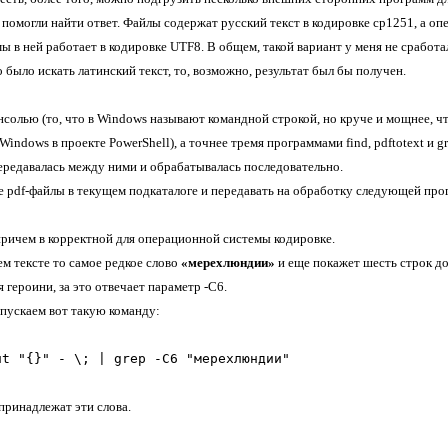
е помогли найти ответ. Файлы содержат русский текст в кодировке
cp1251,
а оп
ы в ней работает в кодировке
UTF8.
В общем, такой вариант у меня не сработ
 было искать латинский текст, то, возможно, результат был бы получен.
нсолью (то, что в
Windows
называют командной строкой, но круче и мощнее, ч
Windows
в проекте
PowerShell),
а точнее тремя программами
find, pdftotext
и
g
редавалась между ними и обрабатывалась последовательно.
се
pdf
-файлы в текущем подкаталоге и передавать на обработку следующей про
 причем в корректной для операционной системы кодировке.
ем тексте то самое редкое слово
«мерехлюндии»
и еще покажет шесть строк до
 героини, за это отвечает параметр -
C6
.
апускаем вот такую команду:
ut "{}" - \; | grep -C6 "мерехлюндии"
принадлежат эти слова.