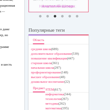
ерационная
ал —
то даже
Популярные теги
rep,
но
Область
грамме
средняя школа
(689)
дополнительное образование
(539)
повышение квалификации
(447)
старшая школа
(361)
 и шесть
начальная школа
(297)
профориентирование
(148)
высшее образование
(48)
дошкольное воспитание
(22)
Предмет
STEM
(617)
информатика
(344)
технология
(267)
методика
(262)
математика
(195)