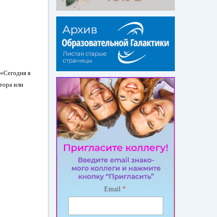
 «Сегодня я
тора или
*
Email