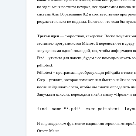
но здесь меня постигла неудача, все программы поиска н
система АльтОбразование 8.2 и соответственно программ
результат поиска не выдавал. Полагаю, что если бы нужно
Третья идея
— скоростная, хакерская. Воспользуемся ко
заставило программистов
Microsoft
перенести ее в среду
запущенными одной командой, так, чтобы информация пе
Find –
утилита для поиска, будем с ее помощью искать в
pdftotext
.
Pdftotext –
программа, преобразующая
pdf-
файл в текст,
Grep –
утилита, которая поможет нам быстро найти во вс
после найденного слова, чтобы мы смогли определить имя
Запускаем консоль, переходим в ней в папку
«
Проза
»
и з
find -name "*.pdf" -exec pdftotext -layo
И в приведенном фрагменте видим имя героини, которой 
Ответ: Маша