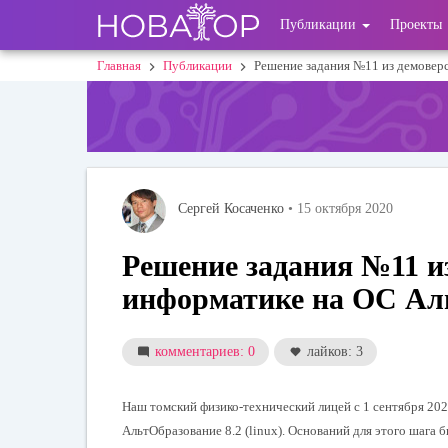
Перейти
User
Публикации
Проекты
к
основному
account
Главная
Публикации
Решение задания №11 из демоверс
Строка
содержанию
menu
навигации
Сергей Косаченко
• 15 октября 2020
Решение задания №11 и
информатике на ОС Альт
комментариев: 0
лайков: 3
Наш томский физико-технический лицей с 1 сентября 20
АльтОбразование 8.2 (linux). Оснований для этого шага 