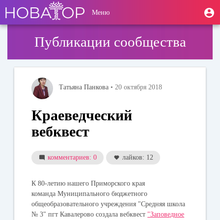
Перейти
User
М
Меню
к
Toggle
п
account
основному
navigation
содержанию
menu
Публикации сообщества
Татьяна Панкова
• 20 октября 2018
Краеведческий
вебквест
комментариев: 0
лайков: 12
К 80-летию нашего Приморского края
команда
Муниципального бюджетного
общеобразовательного учреждения "Средняя школа
№ 3" пгт Кавалерово создала веб
квест
"Заповедное