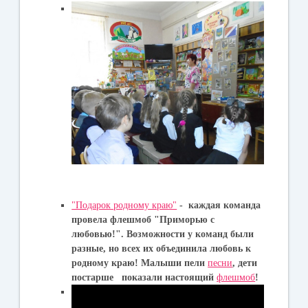
"Подарок родному краю"
- каждая команда
провела флешмоб "Приморью с
любовью!". Возможности у команд были
разные, но всех их объединила любовь к
родному краю! Малыши пели
песни
, дети
постарше показали настоящий
флешмоб
!