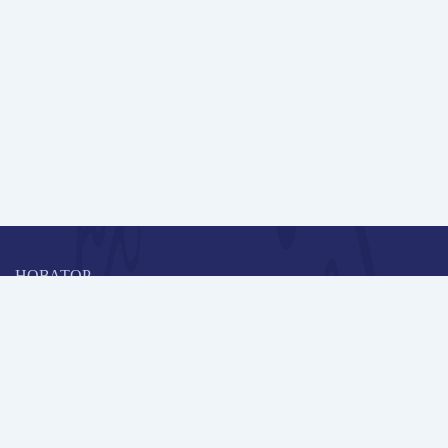
НОВАТОР
Коллективная блогоплатформа и площадка для профессионального
роста, обмена инновационными идеями и решениями, передачи
опыта и экспертной деятельности работников образования в
области современных стандартов и технологий.
Редакционная политика
Навигация
Новые пользователи
Публикации