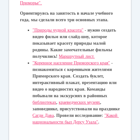
Приморье".
Ориентируясь на занятость в начале учебного
года, мы сделали всего три основных этапа.
"Природы чудной красота"
- нужно создать
видео фильм или слайд-шоу, которое
показывает красоту природы малой
родины. Какие замечательные фильмы
получились!
Маршрутный лист.
"Коренное население Приморского края"
-
п
ознакомиться с коренными жителями
Приморского края. Создать буклет,
интерактивный плакат, презентацию или
видео о народностях края. Команды
побывали на экскурсиях в районных
библиотеках
,
краеведческих музеях
,
заповеднике, присутствовали на празднике
Сагди Дава
. Провели исследование:
"Какой
национальности был Дерсу Узала"
.