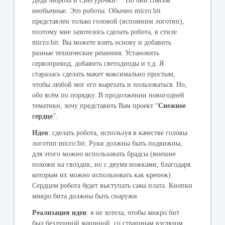
Деда Мороза и Снегурочки?” Но они совсем
необычные. Это роботы. Обычно micro:bit
представлен только головой (вспомним логотип),
поэтому мне захотелось сделать робота, в стиле
micro:bit. Вы можете взять основу и добавить
разные технические решения. Установить
сервопривод, добавить светодиоды и т.д. Я
старалась сделать макет максимально простым,
чтобы любой мог его вырезать и пользоваться. Но,
обо всём по порядку.
В продолжении новогодней
тематики, хочу представить Вам проект “
Снежное
сердце
”.
Идея
: сделать робота, используя в качестве головы
логотип micro:bit. Руки должны быть подвижны,
для этого можно использовать брадсы (внешне
похожи на гвоздик, но с двумя ножками, благодаря
которым их можно использовать как крепеж).
Сердцем робота будет выступать сама плата. Кнопки
микро:бита должны быть снаружи.
Реализация идеи
:
я не хотела, чтобы микро:бит
был бездушной машиной, со страшным взглядом.