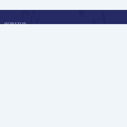
НОВАТОР
Коллективная блогоплатформа и площадка для профессионального
роста, обмена инновационными идеями и решениями, передачи
опыта и экспертной деятельности работников образования в
области современных стандартов и технологий.
Редакционная политика
Навигация
Новые пользователи
Публикации
Школа автора
Архив Галактики
Дискуссии
Участники
Партнерам
Контакты