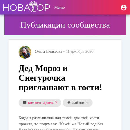
Перейти
User
М
Меню
к
Toggle
п
account
основному
navigation
содержанию
menu
Публикации сообщества
Ольга Елисеева
• 11 декабря 2020
Дед Мороз и
Снегурочка
приглашают в гости!
комментариев: 7
лайков: 6
Когда я размышляла над темой для этой части
проекта, то подумала: “Какой же Новый год без