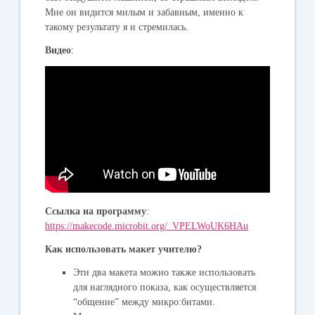
Мне он видится милым и забавным, именно к
такому результату я и стремилась.
Видео
:
Ссылка на программу
:
https://makecode.microbit.org/_VPELWoUK6HAu
Как использовать макет учителю?
Эти два макета можно также использовать
для наглядного показа, как осуществляется
“общение” между микро:битами.