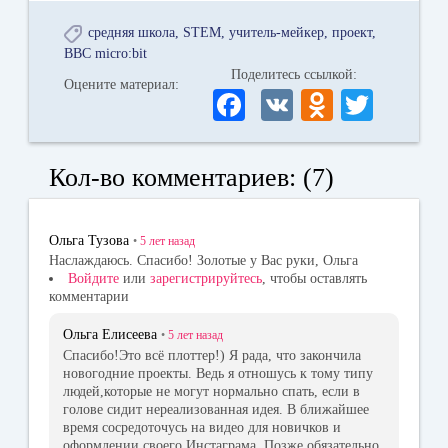
средняя школа
STEM
учитель-мейкер
проект
BBC micro:bit
Поделитесь ссылкой:
Оцените материал:
Fa
V
O
T
ce
K
dn
wi
bo
ok
tte
Кол-во комментариев: (7)
ok
la
r
ss
Ольга Тузова
•
5 лет
назад
ni
Наслаждаюсь. Спасибо! Золотые у Вас руки, Ольга
Войдите
или
зарегистрируйтесь
, чтобы оставлять
ki
комментарии
Ольга Елисеева
•
5 лет
назад
Спасибо!Это всё плоттер!) Я рада, что закончила
новогодние проекты. Ведь я отношусь к тому типу
людей,которые не могут нормально спать, если в
голове сидит нереализованная идея. В ближайшее
время сосредоточусь на видео для новичков и
оформлении своего Инстаграма. Позже обязательно