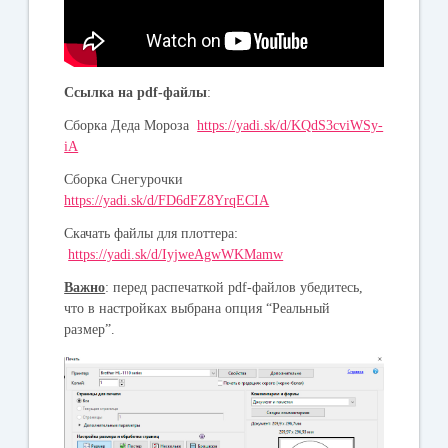
Ссылка на pdf-файлы
:
Сборка Деда Мороза
https://yadi.sk/d/KQdS3cviWSy-
iA
Сборка Снегурочки
https://yadi.sk/d/FD6dFZ8YrqECIA
Скачать файлы для плоттера
:
https://yadi.sk/d/IyjweAgwWKMamw
Важно
: перед распечаткой pdf-файлов убедитесь,
что в настройках выбрана опция “Реальный
размер”.