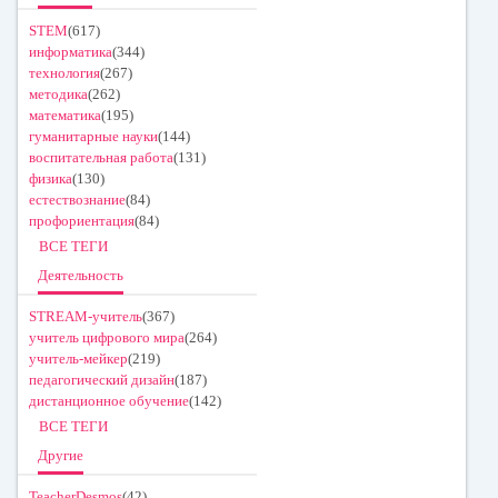
STEM
(617)
информатика
(344)
технология
(267)
методика
(262)
математика
(195)
гуманитарные науки
(144)
воспитательная работа
(131)
физика
(130)
естествознание
(84)
профориентация
(84)
ВСЕ ТЕГИ
Деятельность
STREAM-учитель
(367)
учитель цифрового мира
(264)
учитель-мейкер
(219)
педагогический дизайн
(187)
дистанционное обучение
(142)
ВСЕ ТЕГИ
Другие
TeacherDesmos
(42)