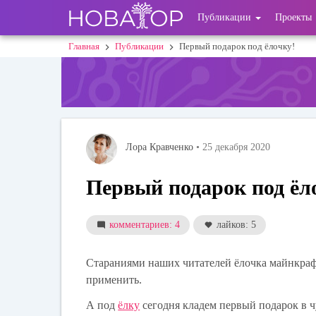
Перейти
User
Публикации
Проекты
к
основному
account
Главная
Публикации
Первый подарок под ёлочку!
Строка
содержанию
menu
навигации
Лора Кравченко
• 25 декабря 2020
Первый подарок под ёл
комментариев: 4
лайков: 5
Стараниями наших читателей ёлочка майнкрафт
применить.
А под
ёлку
сегодня кладем первый подарок в ч