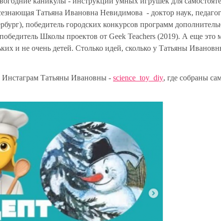
овогодние каникулы - инструкции умных игрушек для самостоят
всезнающая Татьяна Ивановна Невидимова - доктор наук, педаго
ербург), победитель городских конкурсов программ дополнитель
 победитель Школы проектов от Geek Teachers (2019). А еще это 
их и не очень детей. Столько идей, сколько у Татьяны Ивановн
на Инстаграм Татьяны Ивановны -
science_toy_diy
, где собраны са