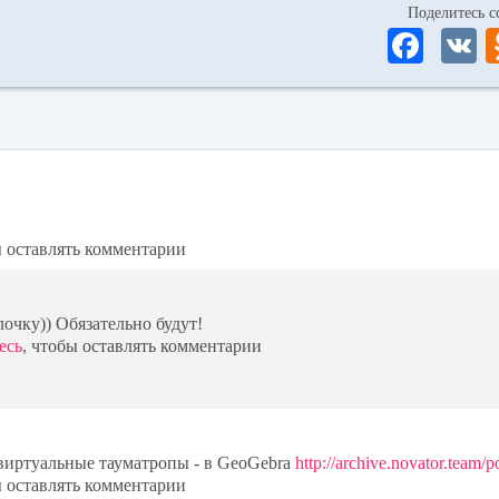
Поделитесь
Fa
ce
bo
ok
ы оставлять комментарии
лочку)) Обязательно будут!
есь
, чтобы оставлять комментарии
, виртуальные тауматропы - в GeoGebra
http://archive.novator.team/
ы оставлять комментарии