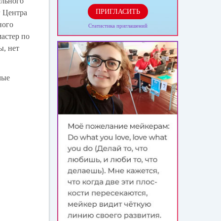
ельного
ПРИГЛАСИТЬ
г Центра
ного
Статистика приглашений
мастер по
ы, нет
мые