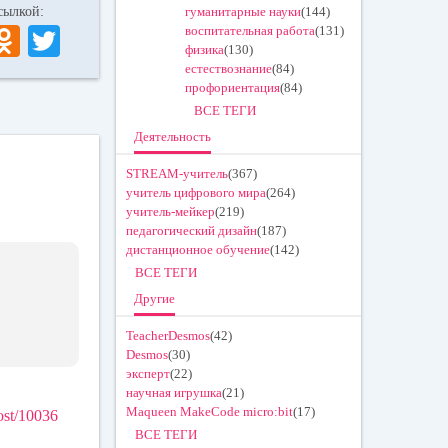
 ссылкой:
гуманитарные науки
(144)
V
O
T
воспитательная работа
(131)
физика
(130)
K
dn
wi
естествознание
(84)
профориентация
(84)
ok
tte
ВСЕ ТЕГИ
la
r
Деятельность
ss
STREAM-учитель
(367)
ni
учитель цифрового мира
(264)
учитель-мейкер
(219)
ki
педагогический дизайн
(187)
дистанционное обучение
(142)
ВСЕ ТЕГИ
Другие
TeacherDesmos
(42)
Desmos
(30)
эксперт
(22)
научная игрушка
(21)
Maqueen MakeCode micro:bit
(17)
post/10036
ВСЕ ТЕГИ